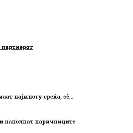
о партнерот
аат најмногу среќа, сè...
 ги наполнат паричниците