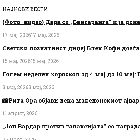
НАЈНОВИ ВЕСТИ
(Фото+видео) Дара со „Бангаранга“ ѝ ја дон
17 мај, 2026
17 мај, 2026
Светски познатниот диџеј Блек Кофи доаѓа н
15 мај, 2026
15 мај, 2026
Голем неделен хороскоп од 4 мај до 10 мај
3 мај, 2026
3 мај, 2026
📸Рита Ора објави дека македонскиот ајвар 
11 април, 2026
„Јон Вардар против галаксијата” со награ
26 март, 2026