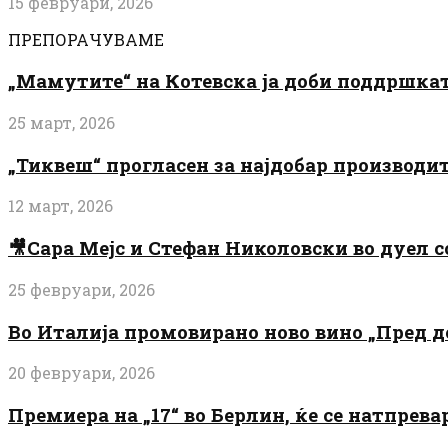
15 февруари, 2026
ПРЕПОРАЧУВАМЕ
„Мамутите“ на Котевска ја доби поддршката
25 март, 2026
„Тиквеш“ прогласен за најдобар производи
12 март, 2026
🎥Сара Мејс и Стефан Николовски во дуел с
25 февруари, 2026
Во Италија промовирано ново вино „Пред 
20 февруари, 2026
Премиера на „17“ во Берлин, ќе се натпрев