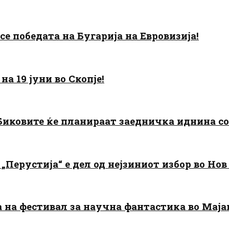
есе победата на Бугарија на Евровизија!
а 19 јуни во Скопје!
: Биковите ќе планираат заедничка иднина с
„Перустија“ е дел од нејзиниот избор во Нов
да на фестивал за научна фантастика во Мај