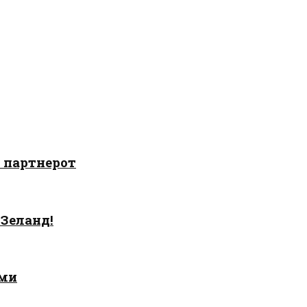
о партнерот
 Зеланд!
ами