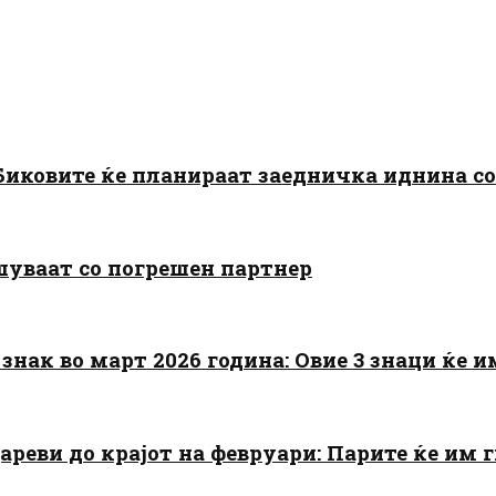
: Биковите ќе планираат заедничка иднина с
шуваат со погрешен партнер
знак во март 2026 година: Овие 3 знаци ќе им
цареви до крајот на февруари: Парите ќе им