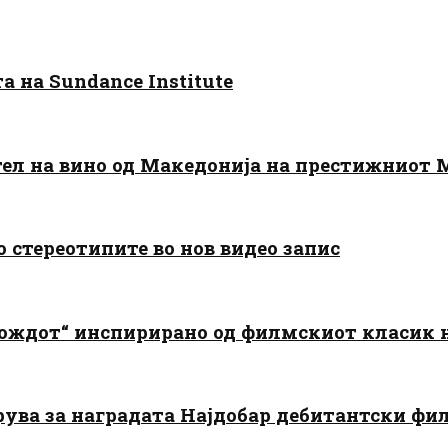
 на Sundance Institute
тел на вино од Македонија на престижниот 
о стереотипите во нов видео запис
дождот“ инспирирано од филмскиот класик
арува за наградата Најдобар дебитантски фи