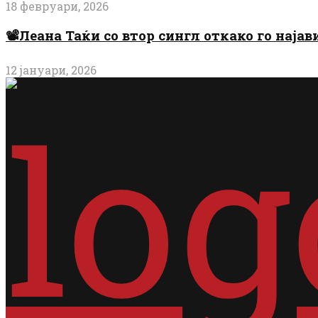
18 февруари, 2026
📽️Леана Таќи со втор сингл откако го најав
12 јануари, 2026