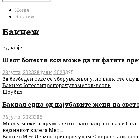
Search
for:
Home
Бакнеж
Бакнеж
Здравје
Шест болести кои може да ги фатите пр
28 јули, 2023
28 јули, 2023
325
За безбеден секс се зборува многу, но дали сте слуш
Бакнеж
болести
препорачуваме
топ-вести
Шоубиз
Бакнал една од најубавите жени на свето
26 јули, 2023
306
Многу мажи ширум светот фантазираат да се бакнув
нејзиниот колега Мет...
Бакнеж
Мет Дејмон
препорачуваме
Скарлет Јохансо