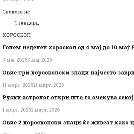
Следете не
Стандард
ХОРОСКОП
Голем неделен хороскоп од 4 мај до 10 мај
3 мај, 2026
3 мај, 2026
Овие три хороскопски знаци најчесто завр
11 март, 2026
11 март, 2026
Руски астролог откри што го очекува секој 
1 март, 2026
1 март, 2026
Овие 2 хороскопски знаци ќе живеат како 