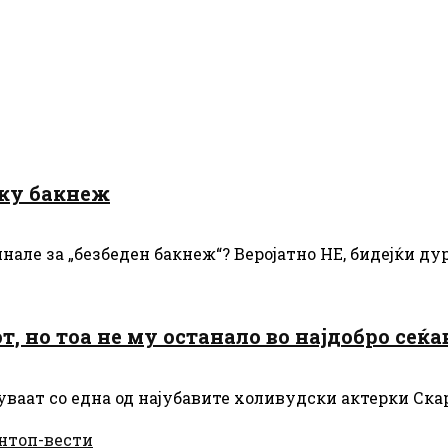
еку бакнеж
нале за „безбеден бакнеж“? Веројатно НЕ, бидејќи дур
т, но тоа не му останало во најдобро сеќ
аат со една од најубавите холивудски актерки Скар
н
топ-вести