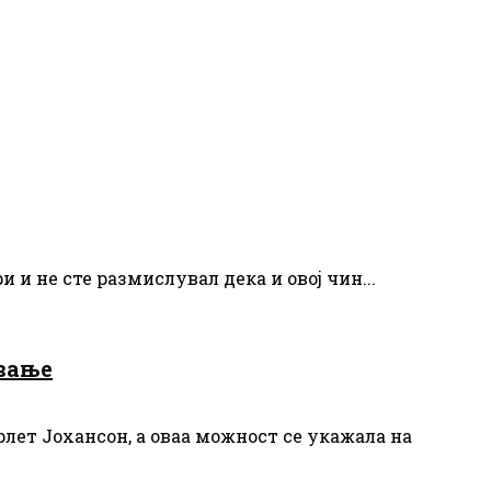
и и не сте размислувал дека и овој чин...
авање
лет Јохансон, а оваа можност се укажала на