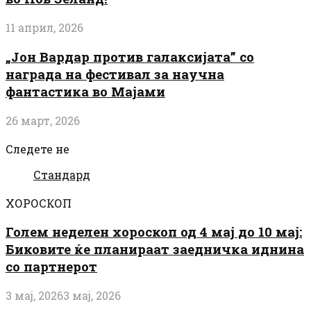
11 април, 2026
„Јон Вардар против галаксијата” со
награда на фестивал за научна
фантастика во Мајами
26 март, 2026
Следете не
Стандард
ХОРОСКОП
Голем неделен хороскоп од 4 мај до 10 мај:
Биковите ќе планираат заедничка иднина
со партнерот
3 мај, 2026
3 мај, 2026