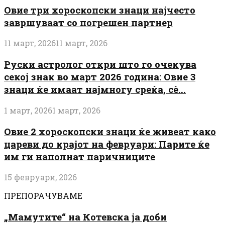
Овие три хороскопски знаци најчесто
завршуваат со погрешен партнер
11 март, 2026
11 март, 2026
Руски астролог откри што го очекува
секој знак во март 2026 година: Овие 3
знаци ќе имаат најмногу среќа, сè...
1 март, 2026
1 март, 2026
Овие 2 хороскопски знаци ќе живеат како
цареви до крајот на февруари: Парите ќе
им ги наполнат паричниците
15 февруари, 2026
ПРЕПОРАЧУВАМЕ
„Мамутите“ на Котевска ја доби