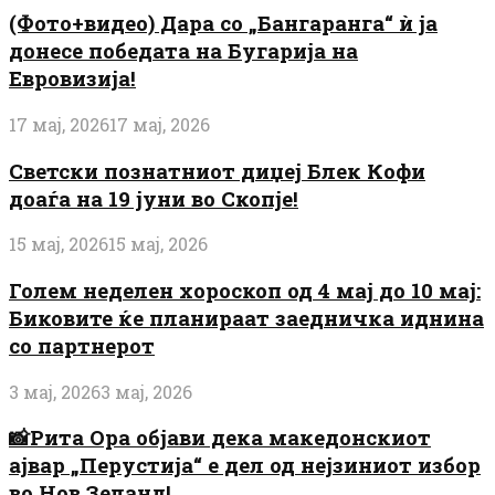
(Фото+видео) Дара со „Бангаранга“ ѝ ја
донесе победата на Бугарија на
Евровизија!
17 мај, 2026
17 мај, 2026
Светски познатниот диџеј Блек Кофи
доаѓа на 19 јуни во Скопје!
15 мај, 2026
15 мај, 2026
Голем неделен хороскоп од 4 мај до 10 мај:
Биковите ќе планираат заедничка иднина
со партнерот
3 мај, 2026
3 мај, 2026
📸Рита Ора објави дека македонскиот
ајвар „Перустија“ е дел од нејзиниот избор
во Нов Зеланд!