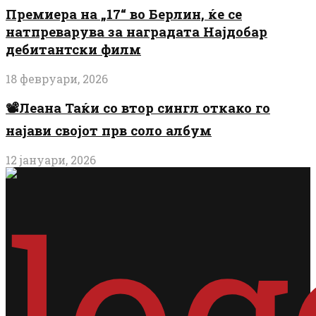
Премиера на „17“ во Берлин, ќе се
натпреварува за наградата Најдобар
дебитантски филм
18 февруари, 2026
📽️Леана Таќи со втор сингл откако го
најави својот прв соло албум
12 јануари, 2026