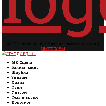
©2023 - standard.mk. Сите права се задржани. |
ИМПРЕСУМ
Facebook
Instagram
Email
Rss
Facebook
Instagram
Email
Rss
МК Сцена
Балкан микс
Шоубиз
Здравје
Храна
Стил
Фитнес
Секс и врски
Хороскоп