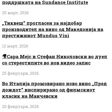
поддршката на Sundance Institute
25 март, 2026
„Тиквеш“ прогласен за најдобар
производител на вино од Македонија на
престижниот Mundus Vini
12 март, 2026
🎥Сара Мејс и Стефан Николовски во дуел
со стереотипите во нов видео запис
25 февруари, 2026
Во Италија промовирано ново вино „Пред
дождот“ инспирирано од филмскиот
класик на Манчевски
20 февруари, 2026