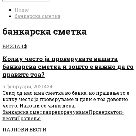
Search
for:
Home
банкарска сметка
банкарска сметка
БИЗЛАЈФ
Колку често ја проверувате вашата
банкарска сметка и зошто е важно да го
правите тоа?
5 февруари, 2021
434
Секој од нас има сметка во банка, но прашањето е
колку често ја проверуваме и дали е тоа доволно
често. Иако ни се чини дека...
банкарска сметка
препорачуваме
Проверка
топ-
вести
Трошење
НАЈНОВИ ВЕСТИ