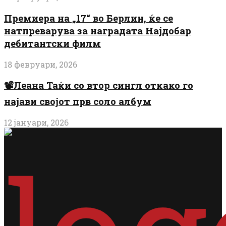
Премиера на „17“ во Берлин, ќе се
натпреварува за наградата Најдобар
дебитантски филм
18 февруари, 2026
📽️Леана Таќи со втор сингл откако го
најави својот прв соло албум
12 јануари, 2026