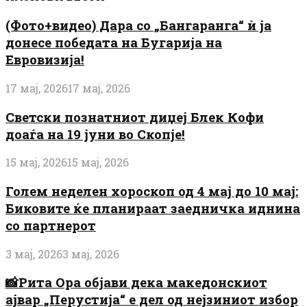
(Фото+видео) Дара со „Бангаранга“ ѝ ја
донесе победата на Бугарија на
Евровизија!
17 мај, 2026
17 мај, 2026
Светски познатниот диџеј Блек Кофи
доаѓа на 19 јуни во Скопје!
15 мај, 2026
15 мај, 2026
Голем неделен хороскоп од 4 мај до 10 мај:
Биковите ќе планираат заедничка иднина
со партнерот
3 мај, 2026
3 мај, 2026
📸Рита Ора објави дека македонскиот
ајвар „Перустија“ е дел од нејзиниот избор