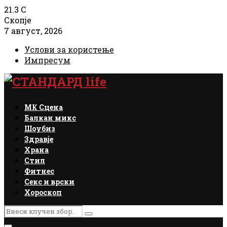
21.3
C
Скопје
7 август, 2026
Услови за користење
Импресум
Facebook
Instagram
Email
Rss
МК Сцена
Балкан микс
Шоубиз
Здравје
Храна
Стил
Фитнес
Секс и врски
Хороскоп
Search
Search
for: