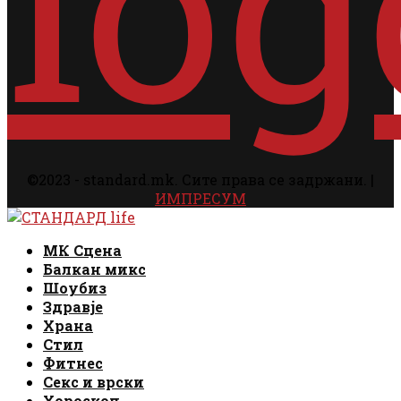
©2023 - standard.mk. Сите права се задржани. |
ИМПРЕСУМ
Facebook
Instagram
Email
Rss
Facebook
Instagram
Email
Rss
МК Сцена
Балкан микс
Шоубиз
Здравје
Храна
Стил
Фитнес
Секс и врски
Хороскоп