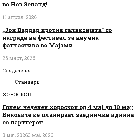
во Нов Зеланд!
11 април, 2026
„Јон Вардар против галаксијата” со
награда на фестивал за научна
фантастика во Мајами
26 март, 2026
Следете не
Стандард
ХОРОСКОП
Голем неделен хороскоп од 4 мај до 10 мај:
Биковите ќе планираат заедничка иднина
со партнерот
3 мај, 2026
3 мај, 2026