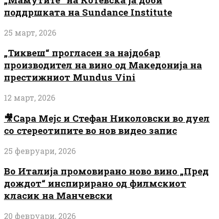
поддршката на Sundance Institute
25 март, 2026
„Тиквеш“ прогласен за најдобар
производител на вино од Македонија на
престижниот Mundus Vini
12 март, 2026
🎥Сара Мејс и Стефан Николовски во дуел
со стереотипите во нов видео запис
25 февруари, 2026
Во Италија промовирано ново вино „Пред
дождот“ инспирирано од филмскиот
класик на Манчевски
20 февруари, 2026