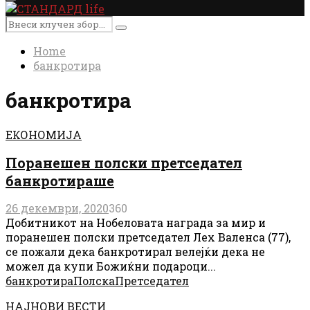
Primary
Menu
Search
Search
for:
Home
банкротира
банкротира
ЕКОНОМИЈА
Поранешен полски претседател
банкротираше
26 декември, 2020
360
Добитникот на Нобеловата награда за мир и
поранешен полски претседател Лех Валенса (77),
се пожали дека банкротирал велејќи дека не
можел да купи Божиќни подароци...
банкротира
Полска
Претседател
НАЈНОВИ ВЕСТИ