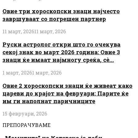
Овие три хороскопски знаци најчесто
завршуваат со погрешен партнер
11 март, 2026
11 март, 2026
Руски астролог откри што го очекува
секој знак во март 2026 година: Овие 3
знаци ќе имаат најмногу среќа, сè...
1 март, 2026
1 март, 2026
Овие 2 хороскопски знаци ќе живеат како
цареви до крајот на февруари: Парите ќе
им ги наполнат паричниците
15 февруари, 2026
ПРЕПОРАЧУВАМЕ
„Мамутите“ на Котевска ја доби