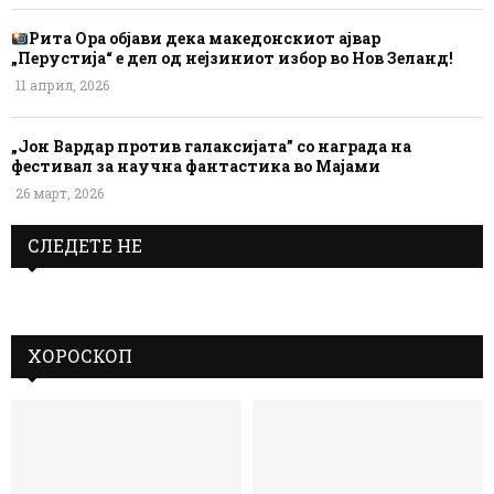
Рита Ора објави дека македонскиот ајвар
„Перустија“ е дел од нејзиниот избор во Нов Зеланд!
11 април, 2026
„Јон Вардар против галаксијата” со награда на
фестивал за научна фантастика во Мајами
26 март, 2026
СЛЕДЕТЕ НЕ
ХОРОСКОП