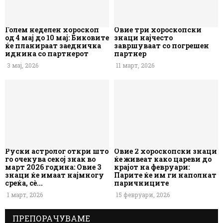
Голем неделен хороскоп
Овие три хороскопски
од 4 мај до 10 мај: Биковите
знаци најчесто
ќе планираат заедничка
завршуваат со погрешен
иднина со партнерот
партнер
3 мај, 2026
11 март, 2026
Руски астролог откри што
Овие 2 хороскопски знаци
го очекува секој знак во
ќе живеат како цареви до
март 2026 година: Овие 3
крајот на февруари:
знаци ќе имаат најмногу
Парите ќе им ги наполнат
среќа, сè...
паричниците
1 март, 2026
15 февруари, 2026
ПРЕПОРАЧУВАМЕ