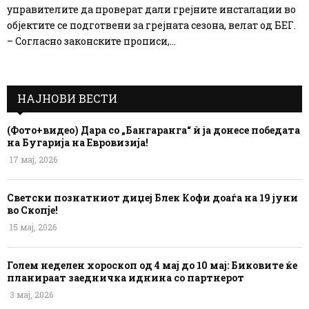
управителите да проверат дали грејните инсталации во
објектите се подготвени за грејната сезона, велат од БЕГ.
– Согласно законските прописи,...
НАЈНОВИ ВЕСТИ
(Фото+видео) Дара со „Бангаранга“ ѝ ја донесе победата
на Бугарија на Евровизија!
17 мај, 2026
Светски познатниот диџеј Блек Кофи доаѓа на 19 јуни
во Скопје!
15 мај, 2026
Голем неделен хороскоп од 4 мај до 10 мај: Биковите ќе
планираат заедничка иднина со партнерот
3 мај, 2026