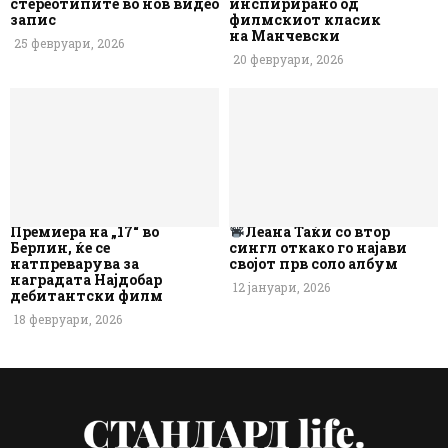
стереотипите во нов видео
инспирирано од
запис
филмскиот класик
на Манчевски
25 февруари, 2026
20 февруари, 2026
Премиера на „17“ во
Леана Таќи со втор
Берлин, ќе се
сингл откако го најави
натпреварува за
својот прв соло албум
наградата Најдобар
12 јануари, 2026
дебитантски филм
18 февруари, 2026