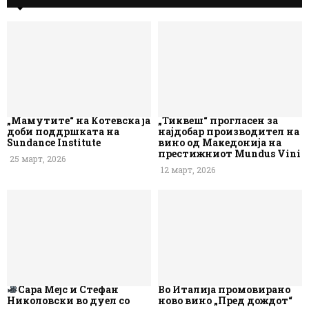
„Мамутите“ на Котевска ја
„Тиквеш“ прогласен за
доби поддршката на
најдобар производител на
Sundance Institute
вино од Македонија на
престижниот Mundus Vini
25 март, 2026
12 март, 2026
Сара Мејс и Стефан
Во Италија промовирано
Николовски во дуел со
ново вино „Пред дождот“