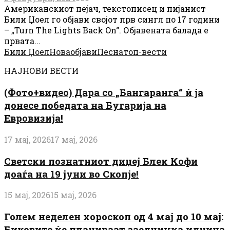
Американскиот пејач, текстописец и пијанист
Били Џоел го објави својот прв сингл по 17 години
– „Turn The Lights Back On“. Објавената балада е
првата...
Били Џоел
Нова
објави
Песна
топ-вести
НАЈНОВИ ВЕСТИ
(Фото+видео) Дара со „Бангаранга“ ѝ ја
донесе победата на Бугарија на
Евровизија!
17 мај, 2026
17 мај, 2026
Светски познатниот диџеј Блек Кофи
доаѓа на 19 јуни во Скопје!
15 мај, 2026
15 мај, 2026
Голем неделен хороскоп од 4 мај до 10 мај:
Биковите ќе планираат заедничка иднина