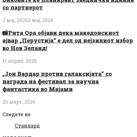
со партнерот
3 мај, 2026
3 мај, 2026
📸Рита Ора објави дека македонскиот
ајвар „Перустија“ е дел од нејзиниот избор
во Нов Зеланд!
11 април, 2026
„Јон Вардар против галаксијата” со
награда на фестивал за научна
фантастика во Мајами
26 март, 2026
Следете не
Стандард