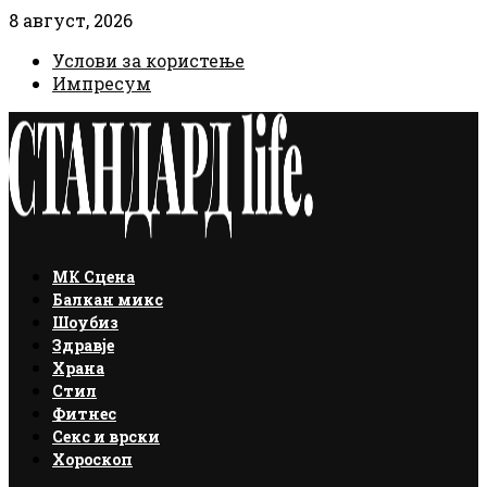
8 август, 2026
Услови за користење
Импресум
Facebook
Instagram
Email
Rss
МК Сцена
Балкан микс
Шоубиз
Здравје
Храна
Стил
Фитнес
Секс и врски
Хороскоп