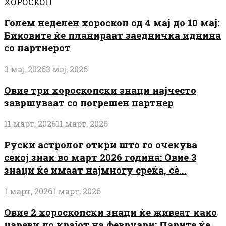
ХОРОСКОП
Голем неделен хороскоп од 4 мај до 10 мај:
Биковите ќе планираат заедничка иднина
со партнерот
3 мај, 2026
3 мај, 2026
Овие три хороскопски знаци најчесто
завршуваат со погрешен партнер
11 март, 2026
11 март, 2026
Руски астролог откри што го очекува
секој знак во март 2026 година: Овие 3
знаци ќе имаат најмногу среќа, сè...
1 март, 2026
1 март, 2026
Овие 2 хороскопски знаци ќе живеат како
цареви до крајот на февруари: Парите ќе