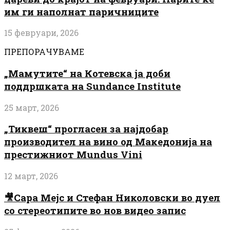
им ги наполнат паричниците
15 февруари, 2026
ПРЕПОРАЧУВАМЕ
„Мамутите“ на Котевска ја доби
поддршката на Sundance Institute
25 март, 2026
„Тиквеш“ прогласен за најдобар
производител на вино од Македонија на
престижниот Mundus Vini
12 март, 2026
🎥Сара Мејс и Стефан Николовски во дуел
со стереотипите во нов видео запис