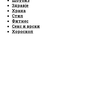
Шоубиз
Здравје
Храна
Стил
Фитнес
Секс и врски
Хороскоп