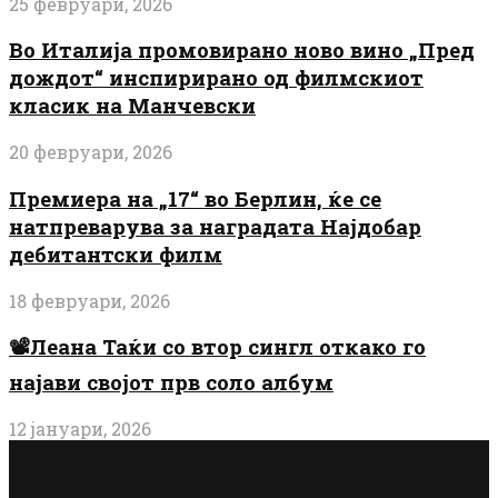
25 февруари, 2026
Во Италија промовирано ново вино „Пред
дождот“ инспирирано од филмскиот
класик на Манчевски
20 февруари, 2026
Премиера на „17“ во Берлин, ќе се
натпреварува за наградата Најдобар
дебитантски филм
18 февруари, 2026
📽️Леана Таќи со втор сингл откако го
најави својот прв соло албум
12 јануари, 2026