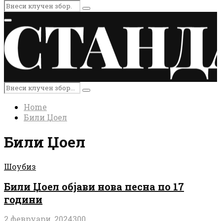
Search
Search
for:
Primary
Menu
Search
Search
for:
Home
Били Џоел
Били Џоел
Шоубиз
Били Џоел објави нова песна по 17
години
2 февруари, 2024
300