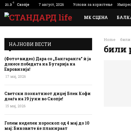
C
Скопје
7 август, 2026
Услови за користење
Импре
21.3
МК СЦЕНА
БАЛК
Home
били 
НАЈНОВИ ВЕСТИ
били 
(Фото+видео) Дара со „Бангаранга“ ѝ ја
донесе победата на Бугарија на
Евровизија!
17 мај, 2026
Светски познатниот диџеј Блек Кофи
доаѓа на 19 јуни во Скопје!
15 мај, 2026
Голем неделен хороскоп од 4 мај до 10
мај: Биковите ќе планираат