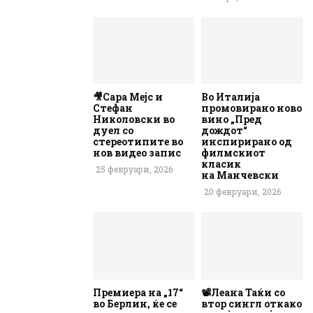
🎥Сара Мејс и
Во Италија
Стефан
промовирано ново
Николовски во
вино „Пред
дуел со
дождот“
стереотипите во
инспирирано од
нов видео запис
филмскиот
класик
25 февруари, 2026
на Манчевски
20 февруари, 2026
Премиера на „17“
📽️Леана Таќи со
во Берлин, ќе се
втор сингл откако