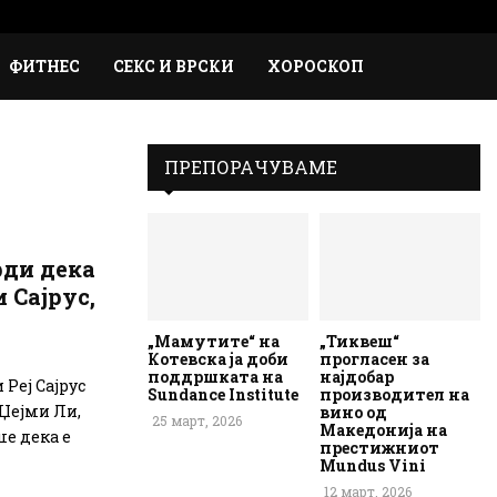
Faceb
Inst
Em
Rs
ФИТНЕС
СЕКС И ВРСКИ
ХОРОСКОП
ПРЕПОРАЧУВАМЕ
рди дека
 Сајрус,
„Мамутите“ на
„Тиквеш“
Котевска ја доби
прогласен за
поддршката на
најдобар
Реј Сајрус
Sundance Institute
производител на
Џејми Ли,
вино од
25 март, 2026
Македонија на
ше дека е
престижниот
Mundus Vini
12 март, 2026