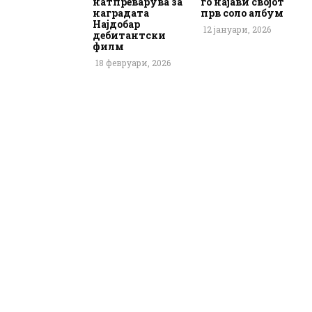
натпреварува за
го најави својот
наградата
прв соло албум
Најдобар
12 јануари, 2026
дебитантски
филм
18 февруари, 2026