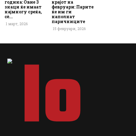
година: Овие 3
крајот на
знаци ќе имаат
февруари: Парите
најмногу среќа,
ќе им ги
сè...
наполнат
паричниците
1 март, 2026
15 февруари, 2026