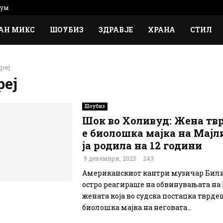
сум
АН МИКС
ШОУБИЗ
ЗДРАВЈЕ
ХРАНА
СТИЛ
реј
реј
Шоубиз
Шок во Холивуд: Жена тв
е биолошка мајка на Мајли
ја родила на 12 години
9 декември, 2025
243
Американскиот кантри музичар Били 
остро реагираше на обвинувањата на 
жената која во судска постапка тврде
биолошка мајка на неговата...