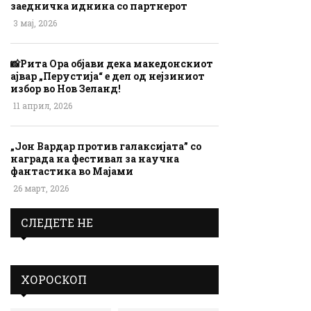
заедничка иднина со партнерот
3 мај, 2026
📸Рита Ора објави дека македонскиот
ајвар „Перустија“ е дел од нејзиниот
избор во Нов Зеланд!
11 април, 2026
„Јон Вардар против галаксијата” со
награда на фестивал за научна
фантастика во Мајами
26 март, 2026
СЛЕДЕТЕ НЕ
ХОРОСКОП