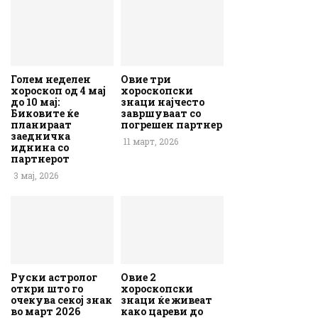
Голем неделен
Овие три
хороскоп од 4 мај
хороскопски
до 10 мај:
знаци најчесто
Биковите ќе
завршуваат со
планираат
погрешен партнер
заедничка
11 март, 2026
иднина со
партнерот
3 мај, 2026
Руски астролог
Овие 2
откри што го
хороскопски
очекува секој знак
знаци ќе живеат
во март 2026
како цареви до