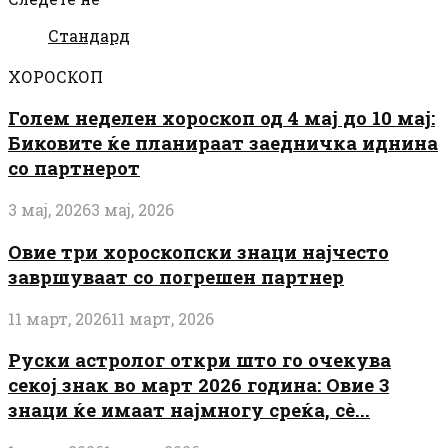
Стандард
ХОРОСКОП
Голем неделен хороскоп од 4 мај до 10 мај:
Биковите ќе планираат заедничка иднина
со партнерот
3 мај, 2026
3 мај, 2026
Овие три хороскопски знаци најчесто
завршуваат со погрешен партнер
11 март, 2026
11 март, 2026
Руски астролог откри што го очекува
секој знак во март 2026 година: Овие 3
знаци ќе имаат најмногу среќа, сè...