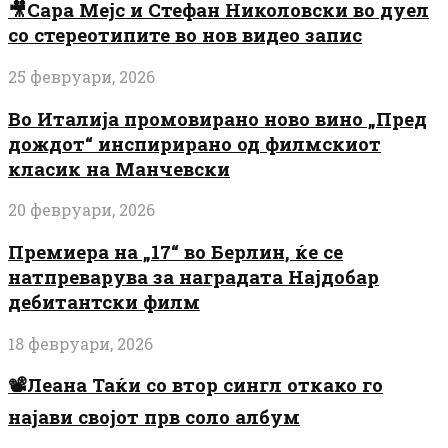
🎥Сара Мејс и Стефан Николовски во дуел
со стереотипите во нов видео запис
25 февруари, 2026
Во Италија промовирано ново вино „Пред
дождот“ инспирирано од филмскиот
класик на Манчевски
20 февруари, 2026
Премиера на „17“ во Берлин, ќе се
натпреварува за наградата Најдобар
дебитантски филм
18 февруари, 2026
📽️Леана Таќи со втор сингл откако го
најави својот прв соло албум