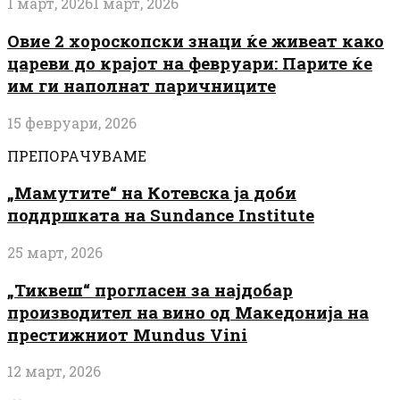
1 март, 2026
1 март, 2026
Овие 2 хороскопски знаци ќе живеат како
цареви до крајот на февруари: Парите ќе
им ги наполнат паричниците
15 февруари, 2026
ПРЕПОРАЧУВАМЕ
„Мамутите“ на Котевска ја доби
поддршката на Sundance Institute
25 март, 2026
„Тиквеш“ прогласен за најдобар
производител на вино од Македонија на
престижниот Mundus Vini
12 март, 2026