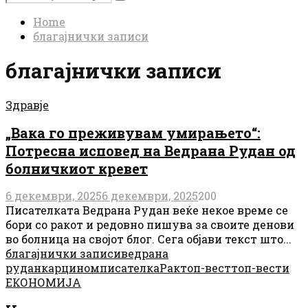
Search
for:
Home
благајнички записи
благајнички записи
Здравје
„Вака го преживувам умирањето“:
Потресна исповед на Ведрана Рудан од
болничкиот кревет
6 декември, 2025
6 декември, 2025
200
Писателката Ведрана Рудан веќе некое време се
бори со ракот и редовно пишува за своите денови
во болница на својот блог. Сега објави текст што...
благајнички записи
ведрана
рудан
карцином
писателка
Рак
топ-вест
топ-вести
ЕКОНОМИЈА