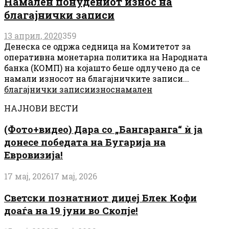
Намален понудениот износ на
благајнички записи
13 април, 2020
359
Денеска се одржа седница на Комитетот за
оперативна монетарна политика на Народната
банка (КОМП) на којашто беше одлучено да се
намали износот на благајничките записи...
благајнички записи
износ
намален
НАЈНОВИ ВЕСТИ
(Фото+видео) Дара со „Бангаранга“ ѝ ја
донесе победата на Бугарија на
Евровизија!
17 мај, 2026
17 мај, 2026
Светски познатниот диџеј Блек Кофи
доаѓа на 19 јуни во Скопје!