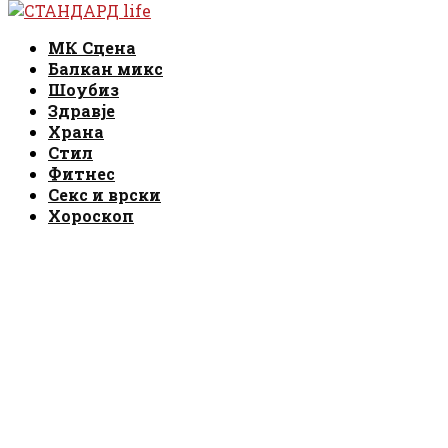
Facebook
Instagram
Email
Rss
Facebook
Instagram
Email
Rss
МК Сцена
Балкан микс
Шоубиз
Здравје
Храна
Стил
Фитнес
Секс и врски
Хороскоп