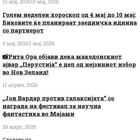
15 мај, 2026
15 мај, 2026
Голем неделен хороскоп од 4 мај до 10 мај:
Биковите ќе планираат заедничка иднина
со партнерот
3 мај, 2026
3 мај, 2026
📸Рита Ора објави дека македонскиот
ајвар „Перустија“ е дел од нејзиниот избор
во Нов Зеланд!
11 април, 2026
„Јон Вардар против галаксијата” со
награда на фестивал за научна
фантастика во Мајами
26 март, 2026
Следете не