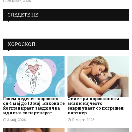
26 март, 2026
СЛЕДЕТЕ НЕ
ХОРОСКОП
Голем неделен хороскоп
Овие три хороскопски
од 4 мај до 10 мај: Биковите
знаци најчесто
ќе планираат заедничка
завршуваат со погрешен
иднина со партнерот
партнер
3 мај, 2026
11 март, 2026