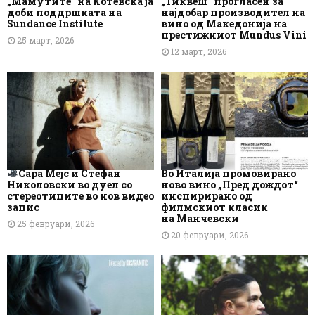
„Мамутите“ на Котевска ја
„Тиквеш“ прогласен за
доби поддршката на
најдобар производител на
Sundance Institute
вино од Македонија на
престижниот Mundus Vini
25 март, 2026
12 март, 2026
Сара Мејс и Стефан
Во Италија промовирано
Николовски во дуел со
ново вино „Пред дождот“
стереотипите во нов видео
инспирирано од
запис
филмскиот класик
на Манчевски
25 февруари, 2026
20 февруари, 2026