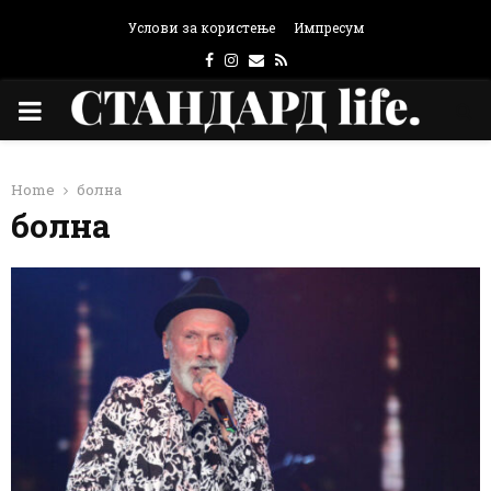
Услови за користење
Импресум
Facebook
Instagram
Email
Rss
PRIMARY
MENU
Home
болна
болна