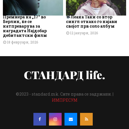
Премиера на „17“ во
Леана Таќи со втор
Берлин, ќе се
сингл откако го најави
натпреварува за
својот прв соло албум
наградата Најдобар
12 јануари, 2026
дебитантски филм
18 февруари, 2026
©2023 - standard.mk. Сите права се задржани. |
ИМПРЕСУМ