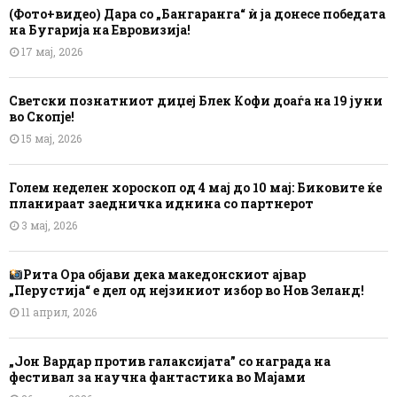
(Фото+видео) Дара со „Бангаранга“ ѝ ја донесе победата
на Бугарија на Евровизија!
17 мај, 2026
Светски познатниот диџеј Блек Кофи доаѓа на 19 јуни
во Скопје!
15 мај, 2026
Голем неделен хороскоп од 4 мај до 10 мај: Биковите ќе
планираат заедничка иднина со партнерот
3 мај, 2026
Рита Ора објави дека македонскиот ајвар
„Перустија“ е дел од нејзиниот избор во Нов Зеланд!
11 април, 2026
„Јон Вардар против галаксијата” со награда на
фестивал за научна фантастика во Мајами