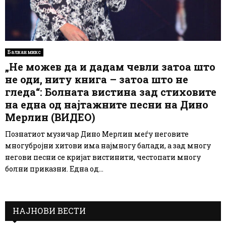
Балкан микс
„Не можев да и дадам чевли затоа што
не оди, ниту книга – затоа што не
гледа“: Болната вистина зад стиховите
на една од најтажните песни на Дино
Мерлин (ВИДЕО)
Познатиот музичар Дино Мерлин меѓу неговите
многубројни хитови има најмногу балади, а зад многу
негови песни се кријат вистинити, честопати многу
болни приказни. Една од...
НАЈНОВИ ВЕСТИ