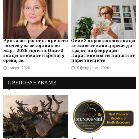
Руски астролог откри што
Овие 2 хороскопски знаци
го очекува секој знак во
ќе живеат како цареви до
март 2026 година: Овие 3
крајот на февруари:
знаци ќе имаат најмногу
Парите ќе им ги наполнат
среќа, сè...
паричниците
1 март, 2026
15 февруари, 2026
ПРЕПОРАЧУВАМЕ