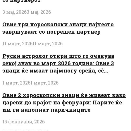
3 мај, 2026
3 мај, 2026
Овие три хороскопски знаци најчесто
завршуваат со погрешен партнер
11 март, 2026
11 март, 2026
Руски астролог откри што го очекува
секој знак во март 2026 година: Овие 3
знаци ќе имаат најмногу среќа, сè...
1 март, 2026
1 март, 2026
Овие 2 хороскопски знаци ќе живеат како
цареви до крајот на февруари: Парите ќе
им ги наполнат паричниците
15 февруари, 2026