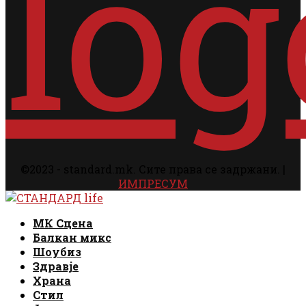
©2023 - standard.mk. Сите права се задржани. |
ИМПРЕСУМ
Facebook
Instagram
Email
Rss
Facebook
Instagram
Email
Rss
МК Сцена
Балкан микс
Шоубиз
Здравје
Храна
Стил