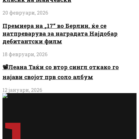
20 февруари, 2026
Премиера на „17“ во Берлин, ќе се
натпреварува за наградата Најдобар
дебитантски филм
18 февруари, 2026
📽️Леана Таќи со втор сингл откако го
најави својот прв соло албум
12 јануари, 2026