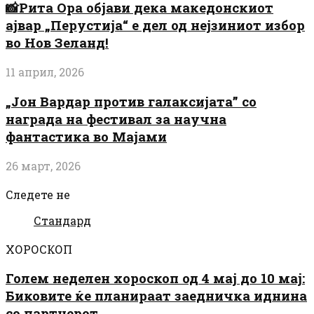
📸Рита Ора објави дека македонскиот
ајвар „Перустија“ е дел од нејзиниот избор
во Нов Зеланд!
11 април, 2026
„Јон Вардар против галаксијата” со
награда на фестивал за научна
фантастика во Мајами
26 март, 2026
Следете не
Стандард
ХОРОСКОП
Голем неделен хороскоп од 4 мај до 10 мај:
Биковите ќе планираат заедничка иднина
со партнерот