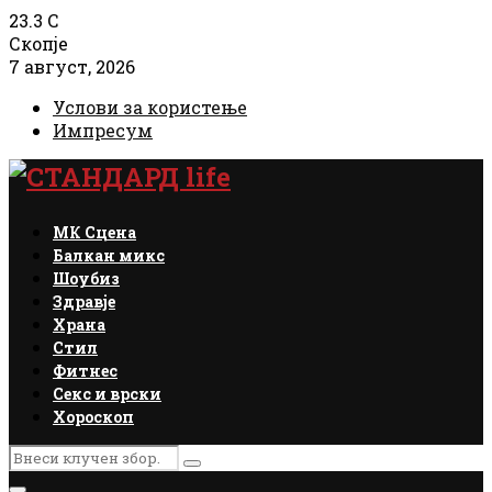
23.3
C
Скопје
7 август, 2026
Услови за користење
Импресум
Facebook
Instagram
Email
Rss
МК Сцена
Балкан микс
Шоубиз
Здравје
Храна
Стил
Фитнес
Секс и врски
Хороскоп
Search
Search
for: