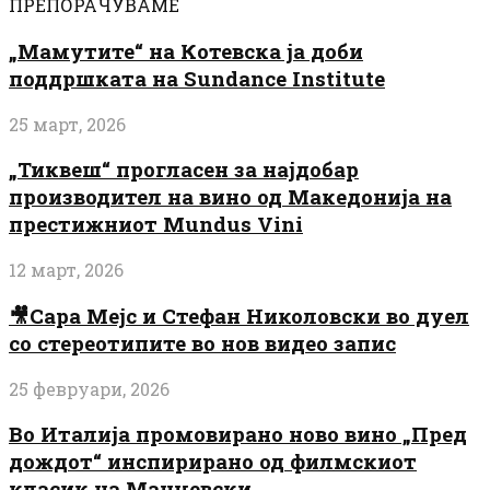
ПРЕПОРАЧУВАМЕ
„Мамутите“ на Котевска ја доби
поддршката на Sundance Institute
25 март, 2026
„Тиквеш“ прогласен за најдобар
производител на вино од Македонија на
престижниот Mundus Vini
12 март, 2026
🎥Сара Мејс и Стефан Николовски во дуел
со стереотипите во нов видео запис
25 февруари, 2026
Во Италија промовирано ново вино „Пред
дождот“ инспирирано од филмскиот
класик на Манчевски