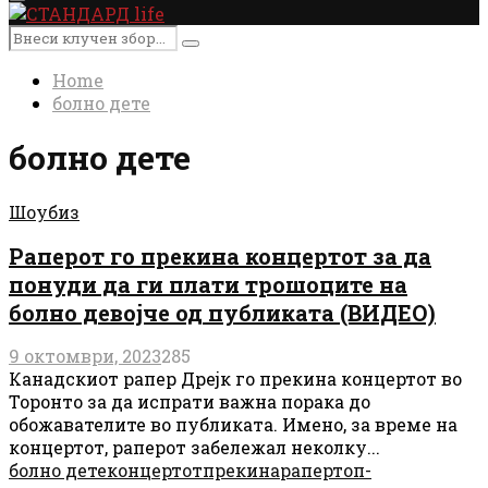
Primary
Menu
Search
Search
for:
Home
болно дете
болно дете
Шоубиз
Раперот го прекина концертот за да
понуди да ги плати трошоците на
болно девојче од публиката (ВИДЕО)
9 октомври, 2023
285
Канадскиот рапер Дрејк го прекина концертот во
Торонто за да испрати важна порака до
обожавателите во публиката. Имено, за време на
концертот, раперот забележал неколку...
болно дете
концертот
прекина
рапер
топ-