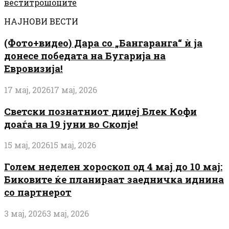
вести
трошоците
НАЈНОВИ ВЕСТИ
(Фото+видео) Дара со „Бангаранга“ ѝ ја
донесе победата на Бугарија на
Евровизија!
17 мај, 2026
17 мај, 2026
Светски познатниот диџеј Блек Кофи
доаѓа на 19 јуни во Скопје!
15 мај, 2026
15 мај, 2026
Голем неделен хороскоп од 4 мај до 10 мај:
Биковите ќе планираат заедничка иднина
со партнерот
3 мај, 2026
3 мај, 2026