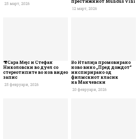
престижниот Mundus Vini
25 март, 2026
12 март, 2026
🎥Сара Мејс и Стефан
Во Италија промовирано
Николовски во дуел со
ново вино „Пред дождот“
стереотипите во нов видео
инспирирано од
запис
филмскиот класик
на Манчевски
25 февруари, 2026
20 февруари, 2026