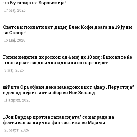
на Бугарија на Евровизија!
17 мај, 2026
Светски познатниот диџеј Блек Кофи доаѓа на 19 јуни
во Скопје!
15 мај, 2026
Голем неделен хороскоп од 4 мај до 10 мај: Биковите ќе
планираат заедничка иднина со партнерот
3 мај, 2026
📸Рита Ора објави дека македонскиот ајвар „Перустија“
е дел од нејзиниот избор во Нов Зеланд!
11 април, 2026
„Јон Вардар против галаксијата” со награда на
фестивал за научна фантастика во Мајами
26 март, 2026