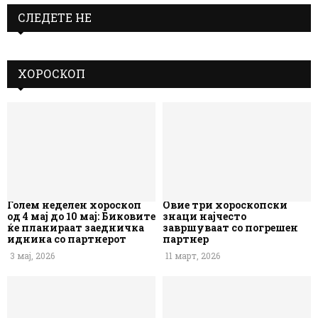
СЛЕДЕТЕ НЕ
ХОРОСКОП
Голем неделен хороскоп
Овие три хороскопски
од 4 мај до 10 мај: Биковите
знаци најчесто
ќе планираат заедничка
завршуваат со погрешен
иднина со партнерот
партнер
3 мај, 2026
11 март, 2026