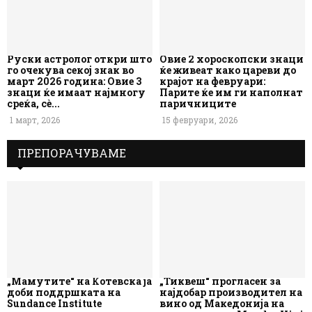
Руски астролог откри што
Овие 2 хороскопски знаци
го очекува секој знак во
ќе живеат како цареви до
март 2026 година: Овие 3
крајот на февруари:
знаци ќе имаат најмногу
Парите ќе им ги наполнат
среќа, сè...
паричниците
1 март, 2026
15 февруари, 2026
ПРЕПОРАЧУВАМЕ
„Мамутите“ на Котевска ја
„Тиквеш“ прогласен за
доби поддршката на
најдобар производител на
Sundance Institute
вино од Македонија на