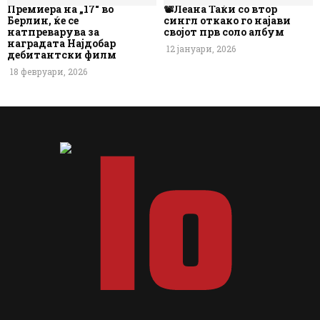
Премиера на „17“ во
📽️Леана Таќи со втор
Берлин, ќе се
сингл откако го најави
натпреварува за
својот прв соло албум
наградата Најдобар
12 јануари, 2026
дебитантски филм
18 февруари, 2026