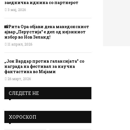
заедничка иднина со партнерот
3 мај, 2026
📸Рита Ора објави дека македонскиот
ајвар „Перустија“ е дел од нејзиниот
избор во Нов Зеланд!
11 април, 2026
„Јон Вардар против галаксијата” со
награда на фестивал за научна
фантастика во Мајами
26 март, 2026
СЛЕДЕТЕ НЕ
ХОРОСКОП