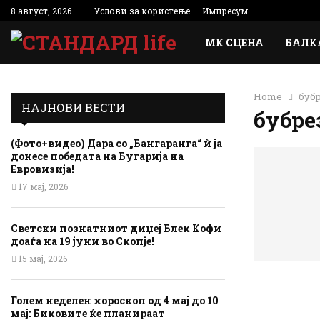
8 август, 2026
Услови за користење
Импресум
МК СЦЕНА
БАЛК
Home
буб
НАЈНОВИ ВЕСТИ
бубре
(Фото+видео) Дара со „Бангаранга“ ѝ ја
донесе победата на Бугарија на
Евровизија!
17 мај, 2026
Светски познатниот диџеј Блек Кофи
доаѓа на 19 јуни во Скопје!
15 мај, 2026
Голем неделен хороскоп од 4 мај до 10
мај: Биковите ќе планираат