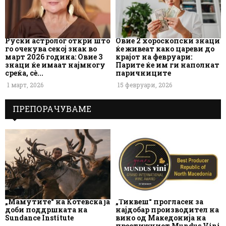
Руски астролог откри што
Овие 2 хороскопски знаци
го очекува секој знак во
ќе живеат како цареви до
март 2026 година: Овие 3
крајот на февруари:
знаци ќе имаат најмногу
Парите ќе им ги наполнат
среќа, сè...
паричниците
1 март, 2026
15 февруари, 2026
ПРЕПОРАЧУВАМЕ
„Мамутите“ на Котевска ја
„Тиквеш“ прогласен за
доби поддршката на
најдобар производител на
Sundance Institute
вино од Македонија на
престижниот Mundus Vini