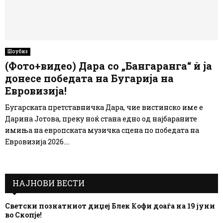
Шоубиз
(Фото+видео) Дара со „Бангаранга“ ѝ ја
донесе победата на Бугарија на
Евровизија!
Бугарската претставничка Дара, чие вистинско име е
Дарина Јотова, преку ноќ стана едно од најбараните
имиња на европската музичка сцена по победата на
Евровизија 2026....
НАЈНОВИ ВЕСТИ
Светски познатниот диџеј Блек Кофи доаѓа на 19 јуни
во Скопје!