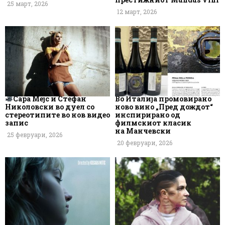
25 март, 2026
12 март, 2026
Сара Мејс и Стефан
Во Италија промовирано
Николовски во дуел со
ново вино „Пред дождот“
стереотипите во нов видео
инспирирано од
запис
филмскиот класик
на Манчевски
25 февруари, 2026
20 февруари, 2026