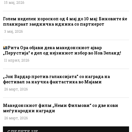
15 мај, 2026
Голем неделен хороскоп од 4 мај до 10 мај: Биковите ќе
планираат заедничка иднина со партнерот
3 мај, 2026
Рита Ора објави дека македонскиот ајвар
„Перустија“ е дел од нејзиниот избор во Нов Зеланд!
11 април, 2026
„Јон Вардар против галаксијата” со награда на
фестивал за научна фантастика во Мајами
26 март, 2026
Македонскиот филм „Неми Филмови“ со две нови
меѓународни награди
26 март, 2026
СЛЕДЕТЕ НЕ