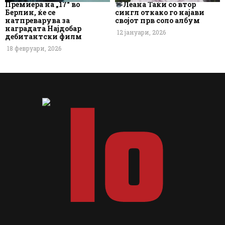
Премиера на „17“ во
Леана Таќи со втор
Берлин, ќе се
сингл откако го најави
натпреварува за
својот прв соло албум
наградата Најдобар
12 јануари, 2026
дебитантски филм
18 февруари, 2026