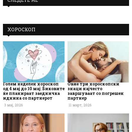
ХОРОСКОП
Голем неделен хороскоп
Овие три хороскопски
од 4 мај до 10 мај: Биковите
знаци најчесто
ќе планираат заедничка
завршуваат со погрешен
иднина со партнерот
партнер
3 мај, 2026
11 март, 2026