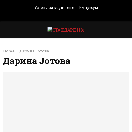
Услови за користење
Импресум
Facebook
Instagram
Email
Rss
PRIMARY
Home
Дарина Јотова
MENU
Дарина Јотова