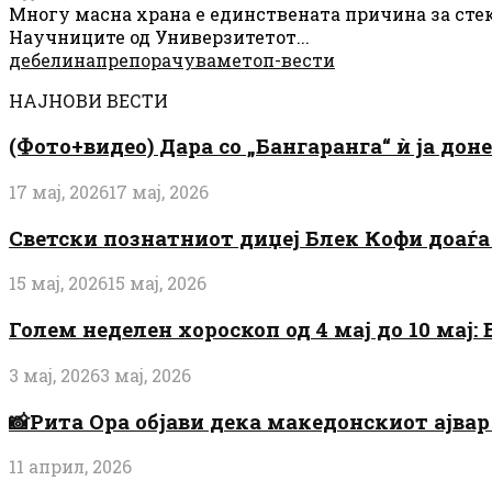
Многу масна храна е единствената причина за стекн
Научниците од Универзитетот...
дебелина
препорачуваме
топ-вести
НАЈНОВИ ВЕСТИ
(Фото+видео) Дара со „Бангаранга“ ѝ ја дон
17 мај, 2026
17 мај, 2026
Светски познатниот диџеј Блек Кофи доаѓа н
15 мај, 2026
15 мај, 2026
Голем неделен хороскоп од 4 мај до 10 мај
3 мај, 2026
3 мај, 2026
📸Рита Ора објави дека македонскиот ајвар 
11 април, 2026