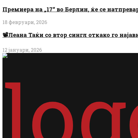
Премиера на „17“ во Берлин, ќе се натпрев
18 февруари, 2026
📽️Леана Таќи со втор сингл откако го најав
12 јануари, 2026