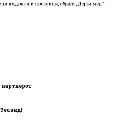
и хидрати и протеини, објави „Дејли мејл“.
о партнерот
 Зеланд!