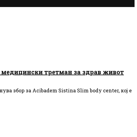
и медицински третман за здрав живот
 збор за Acibadem Sistina Slim body center, кој е