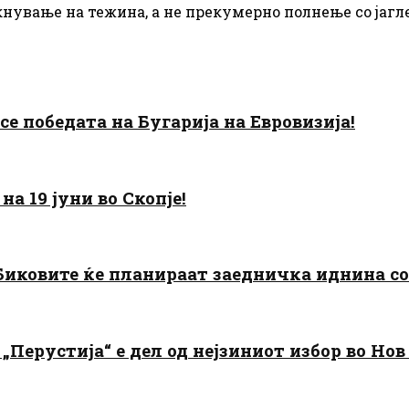
ување на тежина, а не прекумерно полнење со јаглен
есе победата на Бугарија на Евровизија!
а 19 јуни во Скопје!
: Биковите ќе планираат заедничка иднина с
„Перустија“ е дел од нејзиниот избор во Нов