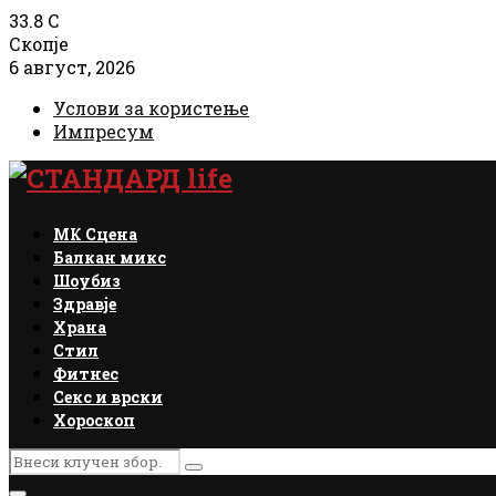
33.8
C
Скопје
6 август, 2026
Услови за користење
Импресум
Facebook
Instagram
Email
Rss
МК Сцена
Балкан микс
Шоубиз
Здравје
Храна
Стил
Фитнес
Секс и врски
Хороскоп
Search
Search
for: