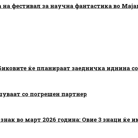
да на фестивал за научна фантастика во Мај
: Биковите ќе планираат заедничка иднина с
шуваат со погрешен партнер
знак во март 2026 година: Овие 3 знаци ќе им