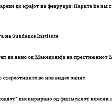
цареви до крајот на февруари: Парите ќе им
 на Sundance Institute
тел на вино од Македонија на престижниот 
о стереотипите во нов видео запис
дождот“ инспирирано од филмскиот класик