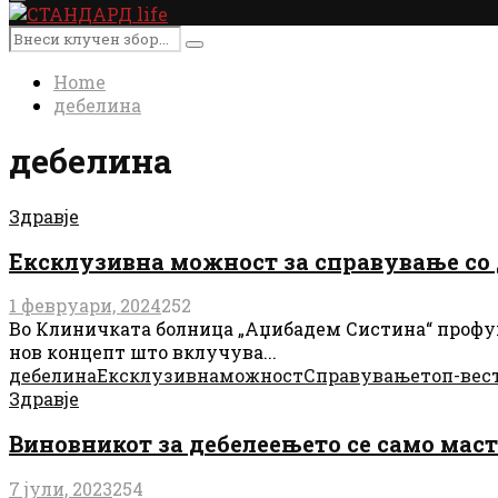
Primary
Menu
Search
Search
for:
Home
дебелина
дебелина
Здравје
Ексклузивна можност за справување со 
1 февруари, 2024
252
Во Клиничката болница „Аџибадем Систина“ профункц
нов концепт што вклучува...
дебелина
Ексклузивна
можност
Справување
топ-вес
Здравје
Виновникот за дебелеењето се само мас
7 јули, 2023
254