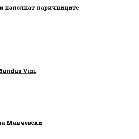
 ги наполнат паричниците
Mundus Vini
 на Манчевски