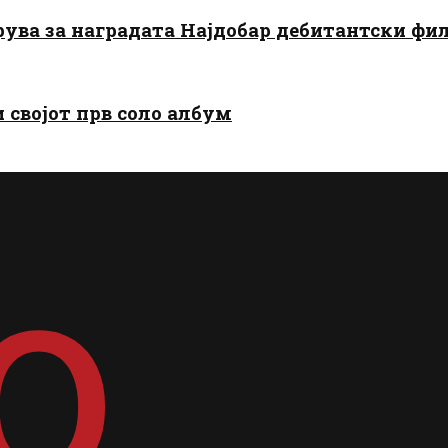
арува за наградата Најдобар дебитантски фи
и својот прв соло албум