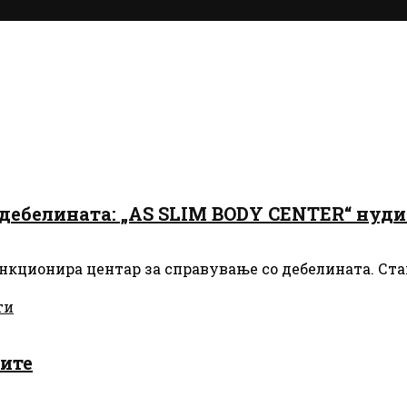
дебелината: „AS SLIM BODY CENTER“ нуд
ионира центар за справување со дебелината. Станува
ти
тите