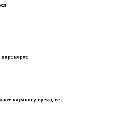
ами
о партнерот
аат најмногу среќа, сè...