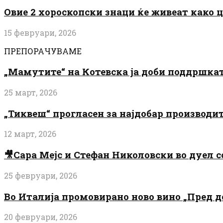
Овие 2 хороскопски знаци ќе живеат како 
15 февруари, 2026
ПРЕПОРАЧУВАМЕ
„Мамутите“ на Котевска ја доби поддршката
25 март, 2026
„Тиквеш“ прогласен за најдобар производи
12 март, 2026
🎥Сара Мејс и Стефан Николовски во дуел с
25 февруари, 2026
Во Италија промовирано ново вино „Пред 
20 февруари, 2026