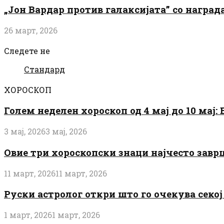
„Јон Вардар против галаксијата” со награ
26 март, 2026
Следете не
Стандард
ХОРОСКОП
Голем неделен хороскоп од 4 мај до 10 мај
3 мај, 2026
3 мај, 2026
Овие три хороскопски знаци најчесто завр
11 март, 2026
11 март, 2026
Руски астролог откри што го очекува секој 
1 март, 2026
1 март, 2026