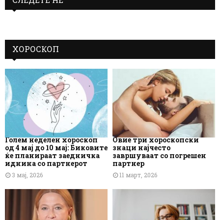
ХОРОСКОП
Голем неделен хороскоп
Овие три хороскопски
од 4 мај до 10 мај: Биковите
знаци најчесто
ќе планираат заедничка
завршуваат со погрешен
иднина со партнерот
партнер
3 мај, 2026
11 март, 2026