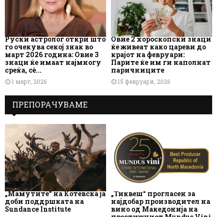
Руски астролог откри што
Овие 2 хороскопски знаци
го очекува секој знак во
ќе живеат како цареви до
март 2026 година: Овие 3
крајот на февруари:
знаци ќе имаат најмногу
Парите ќе им ги наполнат
среќа, сè...
паричниците
1 март, 2026
15 февруари, 2026
ПРЕПОРАЧУВАМЕ
„Мамутите“ на Котевска ја
„Тиквеш“ прогласен за
доби поддршката на
најдобар производител на
Sundance Institute
вино од Македонија на
престижниот Mundus Vini