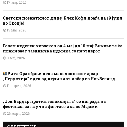
17 мај, 2026
Светски познатниот диџеј Блек Кофи доаѓа на 19 јуни
во Скопје!
15 мај, 2026
Голем неделен хороскоп од 4 мај до 10 мај: Биковите ќе
планираат заедничка иднина со партнерот
3 мај, 2026
Рита Ора објави дека македонскиот ајвар
„Перустија“ е дел од нејзиниот избор во Нов Зеланд!
11 април, 2026
„Јон Вардар против галаксијата” со награда на
фестивал за научна фантастика во Мајами
26 март, 2026
СЛЕДЕТЕ НЕ