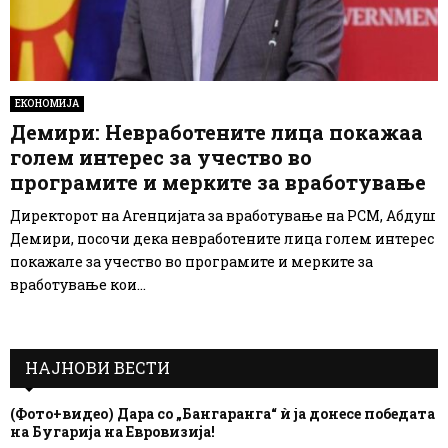
ЕКОНОМИЈА
Демири: Невработените лица покажаа
голем интерес за учество во
програмите и мерките за вработување
Директорот на Агенцијата за вработување на РСМ, Абдуш
Демири, посочи дека невработените лица голем интерес
покажале за учество во програмите и мерките за
вработување кои...
НАЈНОВИ ВЕСТИ
(Фото+видео) Дара со „Бангаранга“ ѝ ја донесе победата
на Бугарија на Евровизија!