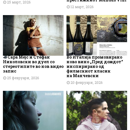
25 март, 2026
12 март, 2026
Сара Мејс и Стефан
Во Италија промовирано
Николовски во дуел со
ново вино „Пред дождот“
стереотипите во нов видео
инспирирано од
запис
филмскиот класик
на Манчевски
25 февруари, 2026
20 февруари, 2026