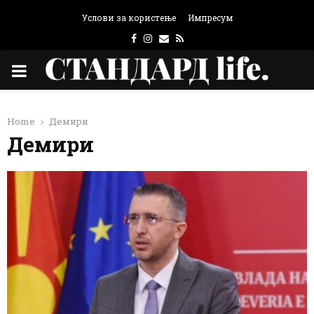
Услови за користење
Импресум
Facebook
Instagram
Email
Rss
PRIMARY
MENU
Home
Демири
Демири