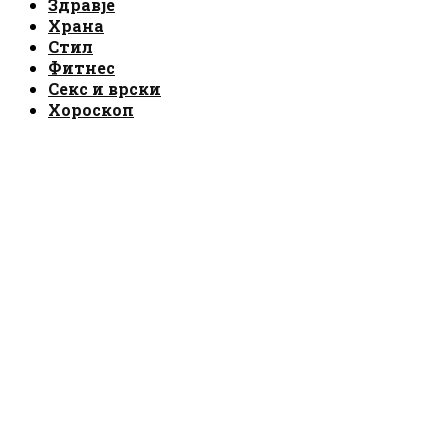
Здравје
Храна
Стил
Фитнес
Секс и врски
Хороскоп