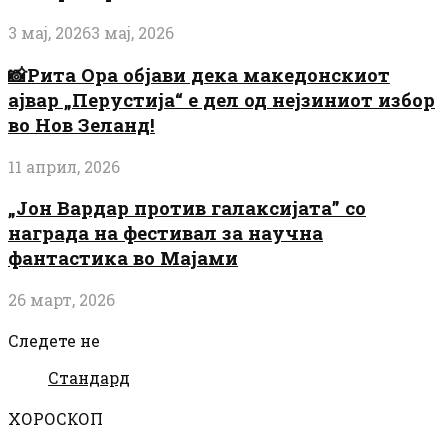
3 мај, 2026
3 мај, 2026
📸Рита Ора објави дека македонскиот
ајвар „Перустија“ е дел од нејзиниот избор
во Нов Зеланд!
11 април, 2026
„Јон Вардар против галаксијата” со
награда на фестивал за научна
фантастика во Мајами
26 март, 2026
Следете не
Стандард
ХОРОСКОП