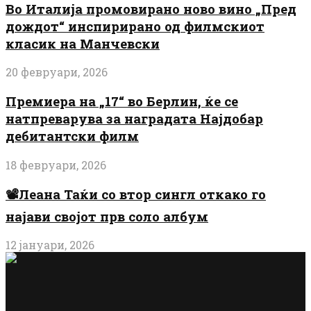
Во Италија промовирано ново вино „Пред
дождот“ инспирирано од филмскиот
класик на Манчевски
20 февруари, 2026
Премиера на „17“ во Берлин, ќе се
натпреварува за наградата Најдобар
дебитантски филм
18 февруари, 2026
📽️Леана Таќи со втор сингл откако го
најави својот прв соло албум
12 јануари, 2026