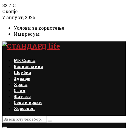
32.7
C
Скопје
7 август, 2026
Услови за користење
Импресум
Facebook
Instagram
Email
Rss
МК Сцена
Балкан микс
Шоубиз
Здравје
Храна
Стил
Фитнес
Секс и врски
Хороскоп
Search
Search
for: