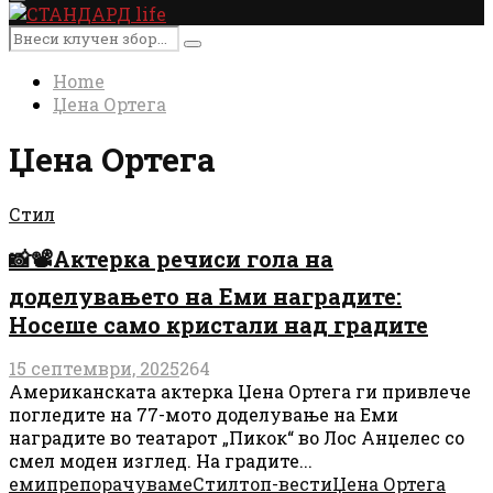
Primary
Menu
Search
Search
for:
Home
Џена Ортега
Џена Ортега
Стил
📸📽️Актерка речиси гола на
доделувањето на Еми наградите:
Носеше само кристали над градите
15 септември, 2025
264
Американската актерка Џена Ортега ги привлече
погледите на 77-мото доделување на Еми
наградите во театарот „Пикок“ во Лос Анџелес со
смел моден изглед. На градите...
еми
препорачуваме
Стил
топ-вести
Џена Ортега