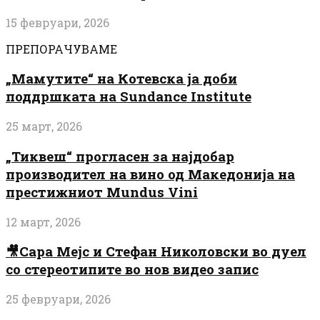
15 февруари, 2026
ПРЕПОРАЧУВАМЕ
„Мамутите“ на Котевска ја доби
поддршката на Sundance Institute
25 март, 2026
„Тиквеш“ прогласен за најдобар
производител на вино од Македонија на
престижниот Mundus Vini
12 март, 2026
🎥Сара Мејс и Стефан Николовски во дуел
со стереотипите во нов видео запис
25 февруари, 2026