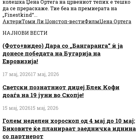
колешка Џена Ортега на црвениот тепих е тешко
да се прераскаже. Тие беа на премиерата на
„Finestkind“...
Актери
Томи Ли Џонс
топ-вести
Филм
Џена Ортега
НАЈНОВИ ВЕСТИ
(Фото+видео) Дара со „Бангаранга“ ѝ ја
донесе победата на Бугарија на
Евровизија!
17 мај, 2026
17 мај, 2026
Светски познатниот диџеј Блек Кофи
доаѓа на 19 јуни во Скопје!
15 мај, 2026
15 мај, 2026
Голем неделен хороскоп од 4 мај до 10 мај:
Биковите ќе планираат заедничка иднина
со партнерот