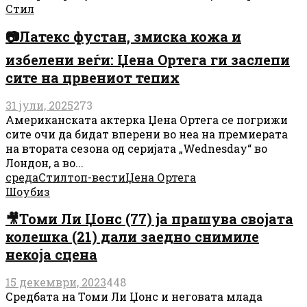
Стил
📷Латекс фустан, змиска кожа и
избелени веѓи: Џена Ортега ги заслепи
сите на црвениот тепих
31 јули, 2025
273
Американската актерка Џена Ортега се погрижи
сите очи да бидат вперени во неа на премиерата
на втората сезона од серијата „Wednesday“ во
Лондон, а во...
среда
Стил
топ-вести
Џена Ортега
Шоубиз
🎥Томи Ли Џонс (77) ја прашува својата
колешка (21) дали заедно снимиле
некоја сцена
15 декември, 2023
448
Средбата на Томи Ли Џонс и неговата млада