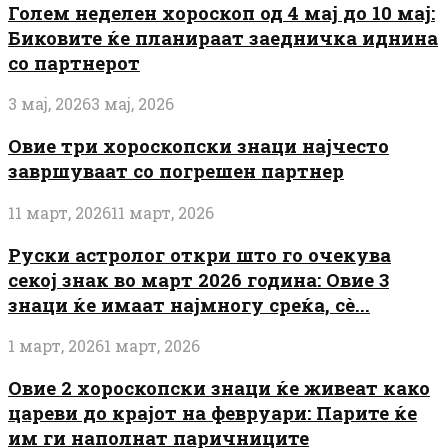
Голем неделен хороскоп од 4 мај до 10 мај:
Биковите ќе планираат заедничка иднина
со партнерот
3 мај, 2026
3 мај, 2026
Овие три хороскопски знаци најчесто
завршуваат со погрешен партнер
11 март, 2026
11 март, 2026
Руски астролог откри што го очекува
секој знак во март 2026 година: Овие 3
знаци ќе имаат најмногу среќа, сè...
1 март, 2026
1 март, 2026
Овие 2 хороскопски знаци ќе живеат како
цареви до крајот на февруари: Парите ќе
им ги наполнат паричниците