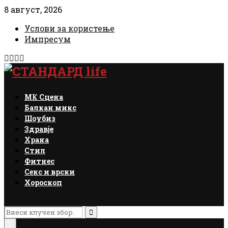
8 август, 2026
Услови за користење
Импресум
Facebook
Instagram
Email
Rss
МК Сцена
Балкан микс
Шоубиз
Здравје
Храна
Стил
Фитнес
Секс и врски
Хороскоп
Search
for:
Search
Primary