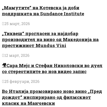
„Мамутите“ на Котевска ја доби
поддршката на Sundance Institute
25 март, 2026
„Тиквеш“ прогласен за најдобар
производител на вино од Македонија на
престижниот Mundus Vini
12 март, 2026
🎥Сара Мејс и Стефан Николовски во дуел
со стереотипите во нов видео запис
25 февруари, 2026
Во Италија промовирано ново вино „Пред
дождот“ инспирирано од филмскиот
класик на Манчевски