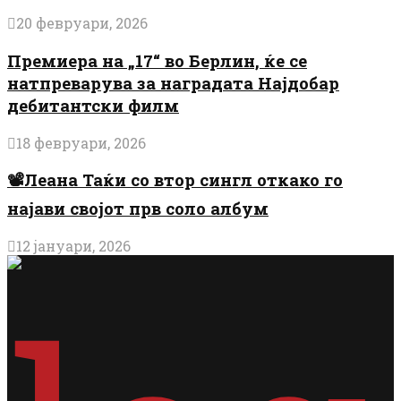
20 февруари, 2026
Премиера на „17“ во Берлин, ќе се
натпреварува за наградата Најдобар
дебитантски филм
18 февруари, 2026
📽️Леана Таќи со втор сингл откако го
најави својот прв соло албум
12 јануари, 2026