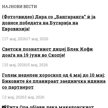
НАЈНОВИ ВЕСТИ
(Фото+видео) Дара со „Бангаранга“ ѝ ја
донесе победата на Бугарија на
Евровизија!
17 мај, 2026
17 мај, 2026
Светски познатниот диџеј Блек Кофи
доаѓа на 19 јуни во Скопје!
15 мај, 2026
15 мај, 2026
Голем неделен хороскоп од 4 мај до 10 мај:
Биковите ќе планираат заедничка иднина
со партнерот
3 мај, 2026
3 мај, 2026
📸Рита Ора објави дека македонскиот