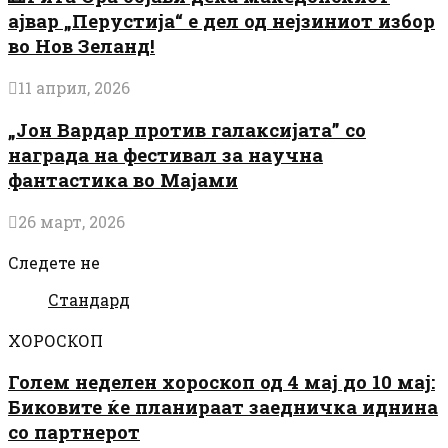
ајвар „Перустија“ е дел од нејзиниот избор
во Нов Зеланд!
11 април, 2026
„Јон Вардар против галаксијата” со
награда на фестивал за научна
фантастика во Мајами
26 март, 2026
Следете не
Стандард
ХОРОСКОП
Голем неделен хороскоп од 4 мај до 10 мај:
Биковите ќе планираат заедничка иднина
со партнерот