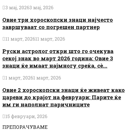
3 мај, 2026
3 мај, 2026
Овие три хороскопски знаци најчесто
завршуваат со погрешен партнер
11 март, 2026
11 март, 2026
Руски астролог откри што го очекува
секој знак во март 2026 година: Овие 3
знаци ќе имаат најмногу среќа, сè...
1 март, 2026
1 март, 2026
Овие 2 хороскопски знаци ќе живеат како
цареви до крајот на февруари: Парите ќе
им ги наполнат паричниците
15 февруари, 2026
ПРЕПОРАЧУВАМЕ