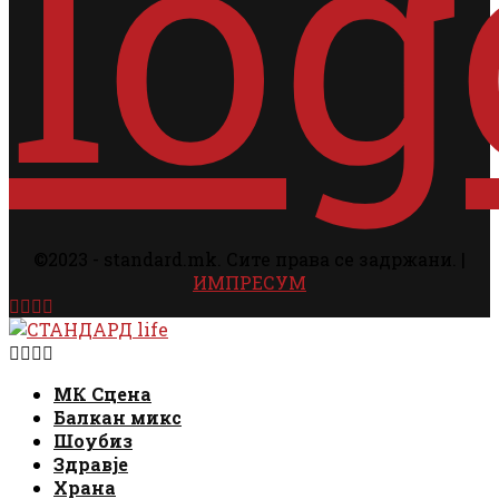
©2023 - standard.mk. Сите права се задржани. |
ИМПРЕСУМ
Facebook
Instagram
Email
Rss
Facebook
Instagram
Email
Rss
МК Сцена
Балкан микс
Шоубиз
Здравје
Храна