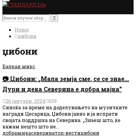
Menu
Search
for:
Search
Home
џибони
џибони
Балкан микс
📷 Џибони: „Мала земја сме, се се знае…
Дури и дека Северина е добра мајка“
26 јануари, 2024
639
Синоќа за време на доделувањето на музичките
награди Цесарица, Џибони јавно и ја испрати
својата поддршка на Северина. „Знаеш што, ќе
кажам нешто што не...
добра
мајка
северина
топ-вести
џибони