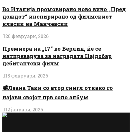
Во Италија промовирано ново вино „Пред
дождот“ инспирирано од филмскиот
класик на Манчевски
20 февруари, 2026
Премиера на „17“ во Берлин, ќе се
натпреварува за наградата Најдобар
дебитантски филм
18 февруари, 2026
📽️Леана Таќи со втор сингл откако го
најави својот прв соло албум
12 јануари, 2026