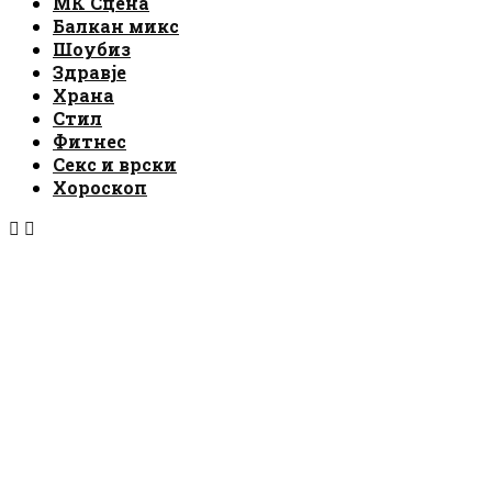
МК Сцена
Балкан микс
Шоубиз
Здравје
Храна
Стил
Фитнес
Секс и врски
Хороскоп