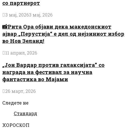
со партнерот
3 мај, 2026
3 мај, 2026
📸Рита Ора објави дека македонскиот
ајвар „Перустија“ е дел од нејзиниот избор
во Нов Зеланд!
11 април, 2026
„Јон Вардар против галаксијата” со
награда на фестивал за научна
фантастика во Мајами
26 март, 2026
Следете не
Стандард
ХОРОСКОП