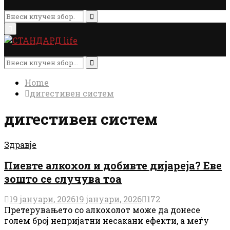
Search
for:
Search
Primary
Menu
Search
for:
Search
Home
дигестивен систем
дигестивен систем
Здравје
Пиевте алкохол и добивте дијареја? Еве
зошто се случува тоа
19 јануари, 2026
19 јануари, 2026
172
Претерувањето со алкохолот може да донесе
голем број непријатни несакани ефекти, а меѓу