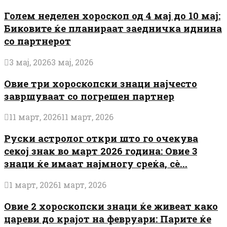
Голем неделен хороскоп од 4 мај до 10 мај:
Биковите ќе планираат заедничка иднина
со партнерот
3 мај, 2026
3 мај, 2026
Овие три хороскопски знаци најчесто
завршуваат со погрешен партнер
11 март, 2026
11 март, 2026
Руски астролог откри што го очекува
секој знак во март 2026 година: Овие 3
знаци ќе имаат најмногу среќа, сè...
1 март, 2026
1 март, 2026
Овие 2 хороскопски знаци ќе живеат како
цареви до крајот на февруари: Парите ќе