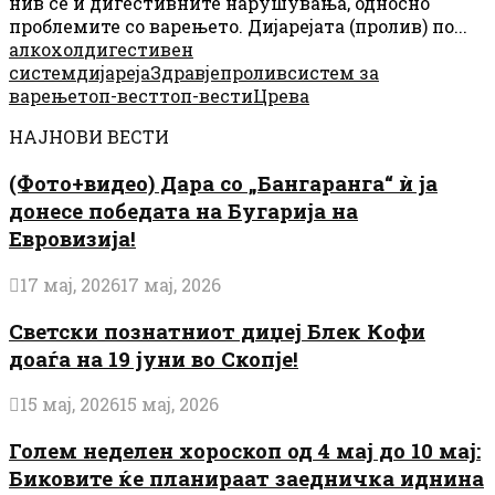
нив се и дигестивните нарушувања, односно
проблемите со варењето. Дијарејата (пролив) по...
алкохол
дигестивен
систем
дијареја
Здравје
пролив
систем за
варење
топ-вест
топ-вести
Црева
НАЈНОВИ ВЕСТИ
(Фото+видео) Дара со „Бангаранга“ ѝ ја
донесе победата на Бугарија на
Евровизија!
17 мај, 2026
17 мај, 2026
Светски познатниот диџеј Блек Кофи
доаѓа на 19 јуни во Скопје!
15 мај, 2026
15 мај, 2026
Голем неделен хороскоп од 4 мај до 10 мај:
Биковите ќе планираат заедничка иднина