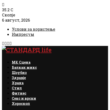
35.2
C
Скопје
6 август, 2026
Услови за користење
Импресум
Facebook
Instagram
Email
Rss
МК Сцена
Балкан микс
Шоубиз
Здравје
Храна
Стил
Фитнес
Секс и врски
Хороскоп