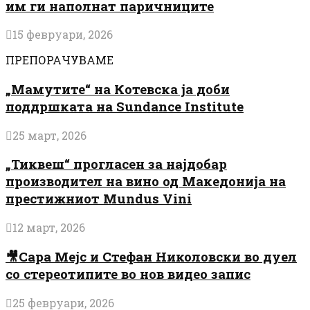
им ги наполнат паричниците
15 февруари, 2026
ПРЕПОРАЧУВАМЕ
„Мамутите“ на Котевска ја доби
поддршката на Sundance Institute
25 март, 2026
„Тиквеш“ прогласен за најдобар
производител на вино од Македонија на
престижниот Mundus Vini
12 март, 2026
🎥Сара Мејс и Стефан Николовски во дуел
со стереотипите во нов видео запис
25 февруари, 2026