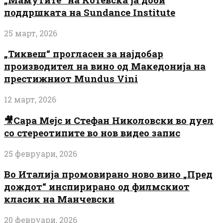
поддршката на Sundance Institute
25 март, 2026
„Тиквеш“ прогласен за најдобар
производител на вино од Македонија на
престижниот Mundus Vini
12 март, 2026
🎥Сара Мејс и Стефан Николовски во дуел
со стереотипите во нов видео запис
25 февруари, 2026
Во Италија промовирано ново вино „Пред
дождот“ инспирирано од филмскиот
класик на Манчевски
20 февруари, 2026