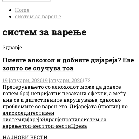
Search
for:
Home
систем за варење
систем за варење
Здравје
Пиевте алкохол и добивте дијареја? Еве
зошто се случува тоа
19 јануари, 2026
19 јануари, 2026
172
Претерувањето со алкохолот може да донесе
голем број непријатни несакани ефекти, а меѓу
нив се и дигестивните нарушувања, односно
проблемите со варењето. Дијарејата (пролив) по...
алкохол
дигестивен
систем
дијареја
Здравје
пролив
систем за
варење
топ-вест
топ-вести
Црева
НАЈНОВИ ВЕСТИ