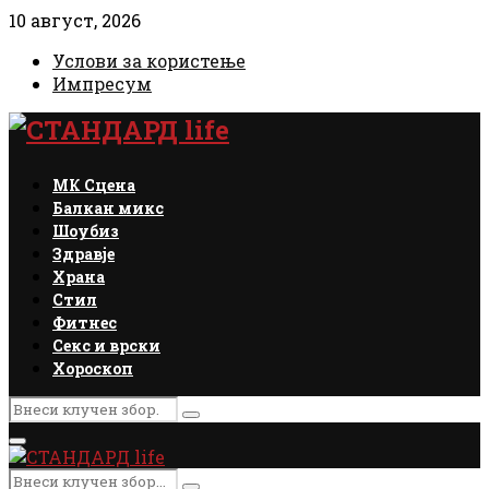
10 август, 2026
Услови за користење
Импресум
Facebook
Instagram
Email
Rss
МК Сцена
Балкан микс
Шоубиз
Здравје
Храна
Стил
Фитнес
Секс и врски
Хороскоп
Search
Search
for:
Primary
Menu
Search