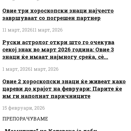
Овие три хороскопски знаци најчесто
завршуваат со погрешен партнер
11 март, 2026
11 март, 2026
Руски астролог откри што го очекува
секој знак во март 2026 година: Овие 3
знаци ќе имаат најмногу среќа, сè...
1 март, 2026
1 март, 2026
Овие 2 хороскопски знаци ќе живеат како
цареви до крајот на февруари: Парите ќе
им ги наполнат паричниците
15 февруари, 2026
ПРЕПОРАЧУВАМЕ
„Мамутите“ на Котевска ја доби