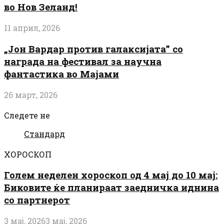
во Нов Зеланд!
11 април, 2026
„Јон Вардар против галаксијата” со
награда на фестивал за научна
фантастика во Мајами
26 март, 2026
Следете не
Стандард
ХОРОСКОП
Голем неделен хороскоп од 4 мај до 10 мај:
Биковите ќе планираат заедничка иднина
со партнерот
3 мај, 2026
3 мај, 2026