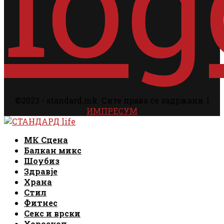
©2023 - standard.mk. Сите права се задржани. |
ИМПРЕСУМ
Facebook
Instagram
Email
Rss
Facebook
Instagram
Email
Rss
МК Сцена
Балкан микс
Шоубиз
Здравје
Храна
Стил
Фитнес
Секс и врски
Хороскоп