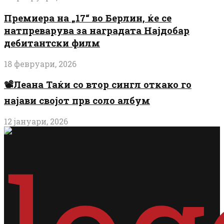
Премиера на „17“ во Берлин, ќе се
натпреварува за наградата Најдобар
дебитантски филм
18 февруари, 2026
📽️Леана Таќи со втор сингл откако го
најави својот прв соло албум
12 јануари, 2026