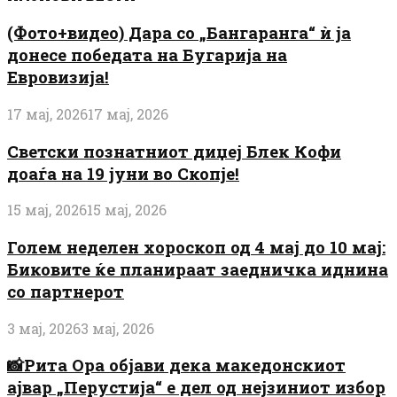
(Фото+видео) Дара со „Бангаранга“ ѝ ја
донесе победата на Бугарија на
Евровизија!
17 мај, 2026
17 мај, 2026
Светски познатниот диџеј Блек Кофи
доаѓа на 19 јуни во Скопје!
15 мај, 2026
15 мај, 2026
Голем неделен хороскоп од 4 мај до 10 мај:
Биковите ќе планираат заедничка иднина
со партнерот
3 мај, 2026
3 мај, 2026
📸Рита Ора објави дека македонскиот
ајвар „Перустија“ е дел од нејзиниот избор