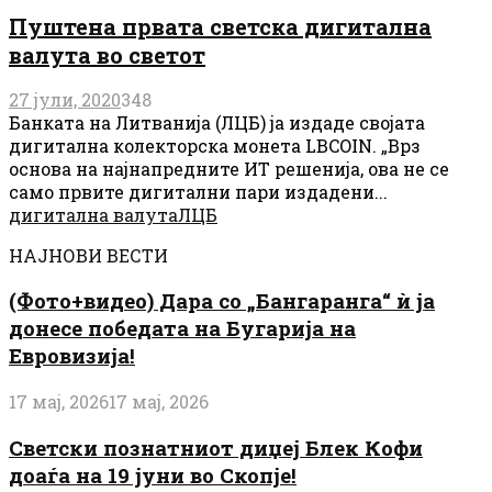
Пуштена првата светска дигитална
валута во светот
27 јули, 2020
348
Банката на Литванија (ЛЦБ) ја издаде својата
дигитална колекторска монета LBCOIN. „Врз
основа на најнапредните ИТ решенија, ова не се
само првите дигитални пари издадени...
дигитална валута
ЛЦБ
НАЈНОВИ ВЕСТИ
(Фото+видео) Дара со „Бангаранга“ ѝ ја
донесе победата на Бугарија на
Евровизија!
17 мај, 2026
17 мај, 2026
Светски познатниот диџеј Блек Кофи
доаѓа на 19 јуни во Скопје!