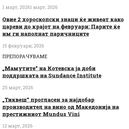
1 март, 2026
1 март, 2026
Овие 2 хороскопски знаци ќе живеат како
цареви до крајот на февруари: Парите ќе
им ги наполнат паричниците
15 февруари, 2026
ПРЕПОРАЧУВАМЕ
„Мамутите“ на Котевска ја доби
поддршката на Sundance Institute
25 март, 2026
„Тиквеш“ прогласен за најдобар
производител на вино од Македонија на
престижниот Mundus Vini
12 март, 2026