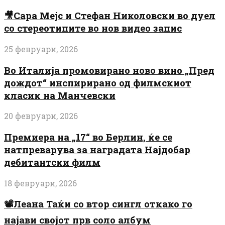
🎥Сара Мејс и Стефан Николовски во дуел
со стереотипите во нов видео запис
25 февруари, 2026
Во Италија промовирано ново вино „Пред
дождот“ инспирирано од филмскиот
класик на Манчевски
20 февруари, 2026
Премиера на „17“ во Берлин, ќе се
натпреварува за наградата Најдобар
дебитантски филм
18 февруари, 2026
📽️Леана Таќи со втор сингл откако го
најави својот прв соло албум