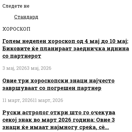
Следете не
Стандард
ХОРОСКОП
Голем неделен хороскоп од 4 мај до 10 мај:
Биковите ќе планираат заедничка иднина
со партнерот
3 мај, 2026
3 мај, 2026
Овие три хороскопски знаци најчесто
завршуваат со погрешен партнер
11 март, 2026
11 март, 2026
Руски астролог откри што го очекува
секој знак во март 2026 година: Овие 3
знаци ќе имаат најмногу среќа, сè...