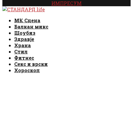
ИМПРЕСУМ
Facebook
Instagram
Email
Rss
Facebook
Instagram
Email
Rss
МК Сцена
Балкан микс
Шоубиз
Здравје
Храна
Стил
Фитнес
Секс и врски
Хороскоп