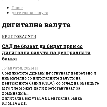
Search
for:
Home
дигитална валута
дигитална валута
КРИПТОВАЛУТИ
САД не брзаат да бидат први со
дигитална валута на централната
банка
15 јануари, 2021
413
Соединетите држави дејствуваат непречено и
внимателно со дигиталните валути на
централните банки (CDBC), со оглед на ризиците
што тие можат да ги претставуваат за
доминација...
дигитална валута
САД
Централна банка
КОМПАНИИ