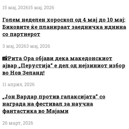
15 мај, 2026
15 мај, 2026
Голем неделен хороскоп од 4 мај до 10 мај:
Биковите ќе планираат заедничка иднина
со партнерот
3 мај, 2026
3 мај, 2026
📸Рита Ора објави дека македонскиот
ајвар „Перустија“ е дел од нејзиниот избор
во Нов Зеланд!
11 април, 2026
„Јон Вардар против галаксијата” со
награда на фестивал за научна
фантастика во Мајами
26 март, 2026