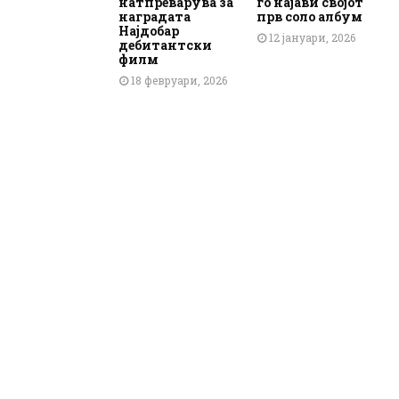
натпреварува за
го најави својот
наградата
прв соло албум
Најдобар
12 јануари, 2026
дебитантски
филм
18 февруари, 2026