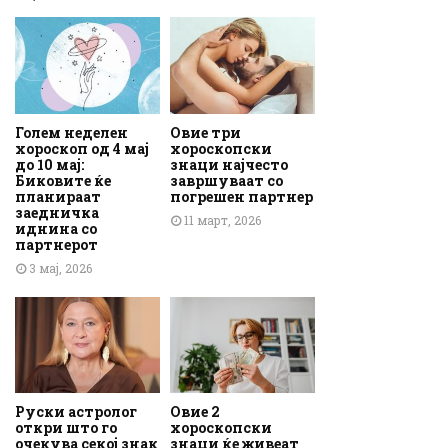
Голем неделен
Овие три
хороскоп од 4 мај
хороскопски
до 10 мај:
знаци најчесто
Биковите ќе
завршуваат со
планираат
погрешен партнер
заедничка
11 март, 2026
иднина со
партнерот
3 мај, 2026
Руски астролог
Овие 2
откри што го
хороскопски
очекува секој знак
знаци ќе живеат