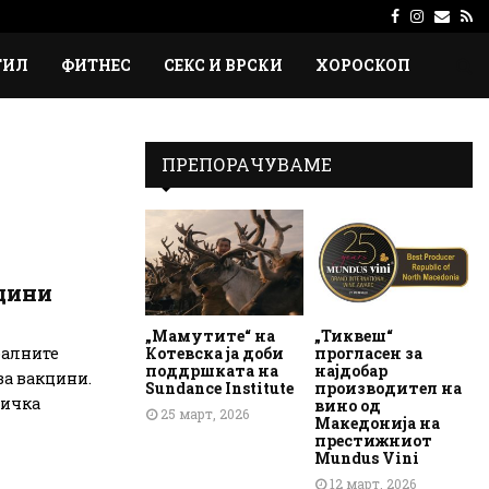
Facebook
Instagr
Emai
Rs
ТИЛ
ФИТНЕС
СЕКС И ВРСКИ
ХОРОСКОП
ПРЕПОРАЧУВАМЕ
цини
„Мамутите“ на
„Тиквеш“
Котевска ја доби
прогласен за
балните
поддршката на
најдобар
за вакцини.
Sundance Institute
производител на
тичка
вино од
25 март, 2026
Македонија на
престижниот
Mundus Vini
12 март, 2026