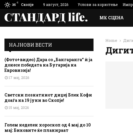
C
Скопје
9 август, 2026
Услови за користење
Импр
35
МК СЦЕНА
Home
Диг
НАЈНОВИ ВЕСТИ
Диги
(Фото+видео) Дара со „Бангаранга“ ѝ ја
донесе победата на Бугарија на
Евровизија!
17 мај, 2026
Светски познатниот диџеј Блек Кофи
доаѓа на 19 јуни во Скопје!
15 мај, 2026
Голем неделен хороскоп од 4 мај до 10
мај: Биковите ќе планираат