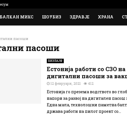
есум
БАЛКАН МИКС
ШОУБИЗ
ЗДРАВЈЕ
ХРАНА
С
итални пасоши
тални пасоши
БИЗЛАЈФ
Естонија работи со СЗО на
дигитални пасоши за вак
12 февруари, 2021
412
Естонија го презема водството во гло
напори за развој на дигитален пасош 
Една мала, технолошки паметна бал
држава работи на пилот проект со...