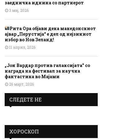
заедничка иднина со партнерот
3 мај, 2026
Рита Ора објави дека македонскиот
ајвар „Перустија“ е дел од нејзиниот
избор во Нов Зеланд!
11 април, 2026
„Јон Вардар против галаксијата” со
награда на фестивал за научна
фантастика во Мајами
26 март, 2026
СЛЕДЕТЕ НЕ
ХОРОСКОП