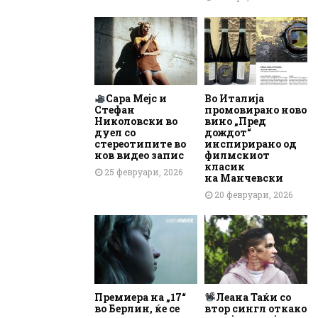
Сара Мејс и
Во Италија
Стефан
промовирано ново
Николовски во
вино „Пред
дуел со
дождот“
стереотипите во
инспирирано од
нов видео запис
филмскиот
класик
25 февруари, 2026
на Манчевски
20 февруари, 2026
Премиера на „17“
Леана Таќи со
во Берлин, ќе се
втор сингл откако