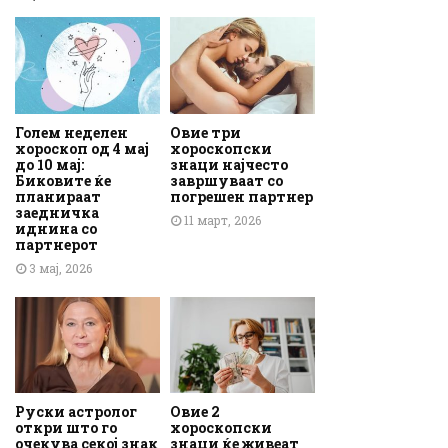
Голем неделен
Овие три
хороскоп од 4 мај
хороскопски
до 10 мај:
знаци најчесто
Биковите ќе
завршуваат со
планираат
погрешен партнер
заедничка
11 март, 2026
иднина со
партнерот
3 мај, 2026
Руски астролог
Овие 2
откри што го
хороскопски
очекува секој знак
знаци ќе живеат