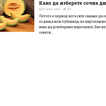
Како да изберете сочна д
27 јули, 2023
327
Летото е период кога сите сакаме да 
со диња или лубеница, но најголемио
како да ја избереме најсочната. Еве н
совети...