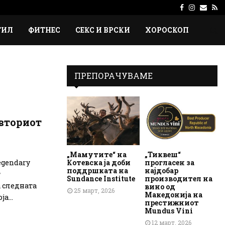
Facebook
Instagr
Emai
Rs
ТИЛ
ФИТНЕС
СЕКС И ВРСКИ
ХОРОСКОП
ПРЕПОРАЧУВАМЕ
вториот
„Мамутите“ на
„Тиквеш“
Котевска ја доби
прогласен за
egendary
поддршката на
најдобар
т
Sundance Institute
производител на
а следната
вино од
25 март, 2026
Македонија на
а...
престижниот
Mundus Vini
12 март, 2026