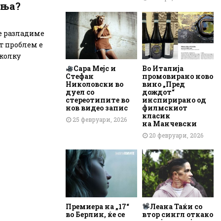
иња?
се разладиме
т проблем е
еколку
Сара Мејс и
Во Италија
Стефан
промовирано ново
Николовски во
вино „Пред
дуел со
дождот“
стереотипите во
инспирирано од
нов видео запис
филмскиот
класик
25 февруари, 2026
на Манчевски
20 февруари, 2026
Премиера на „17“
Леана Таќи со
во Берлин, ќе се
втор сингл откако