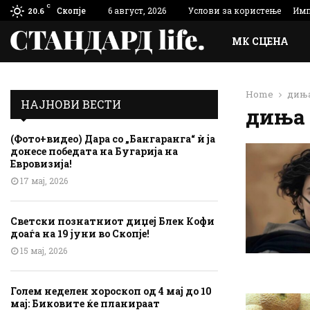
C
Скопје
6 август, 2026
Услови за користење
Имп
20.6
МК СЦЕНА
Home
дињ
НАЈНОВИ ВЕСТИ
диња
(Фото+видео) Дара со „Бангаранга“ ѝ ја
донесе победата на Бугарија на
Евровизија!
17 мај, 2026
Светски познатниот диџеј Блек Кофи
доаѓа на 19 јуни во Скопје!
15 мај, 2026
Голем неделен хороскоп од 4 мај до 10
мај: Биковите ќе планираат