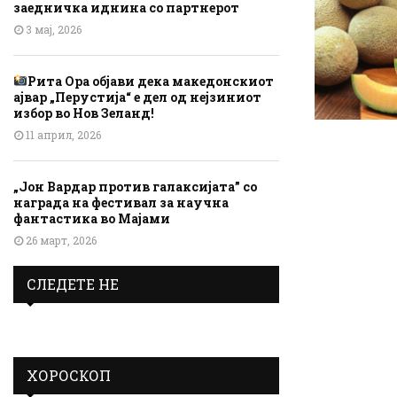
заедничка иднина со партнерот
3 мај, 2026
Рита Ора објави дека македонскиот
ајвар „Перустија“ е дел од нејзиниот
избор во Нов Зеланд!
11 април, 2026
„Јон Вардар против галаксијата” со
награда на фестивал за научна
фантастика во Мајами
26 март, 2026
СЛЕДЕТЕ НЕ
ХОРОСКОП