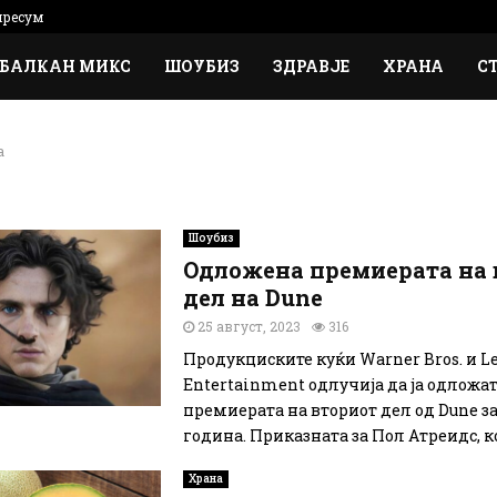
ресум
БАЛКАН МИКС
ШОУБИЗ
ЗДРАВЈЕ
ХРАНА
С
а
Шоубиз
Одложена премиерата на 
дел на Dune
25 август, 2023
316
Продукциските куќи Warner Bros. и L
Entertainment одлучија да ја одложа
премиерата на вториот дел од Dune з
година. Приказната за Пол Атреидс, кој
Храна