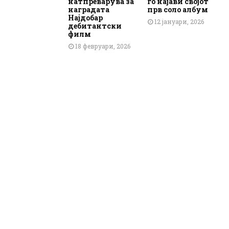
натпреварува за
го најави својот
наградата
прв соло албум
Најдобар
12 јануари, 2026
дебитантски
филм
18 февруари, 2026