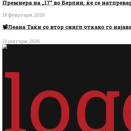
Премиера на „17“ во Берлин, ќе се натпрев
18 февруари, 2026
📽️Леана Таќи со втор сингл откако го најав
12 јануари, 2026