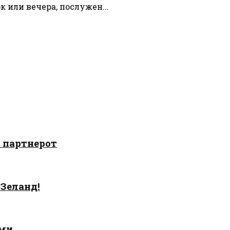
ок или вечера, послужен...
о партнерот
 Зеланд!
ами