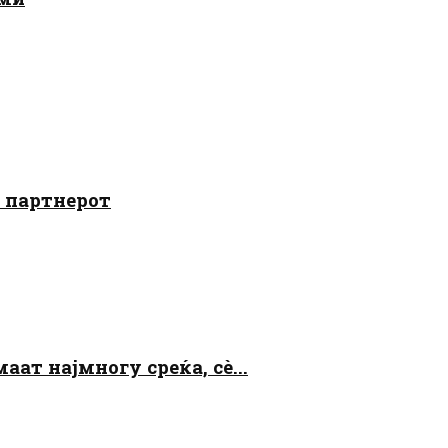
о партнерот
аат најмногу среќа, сè...