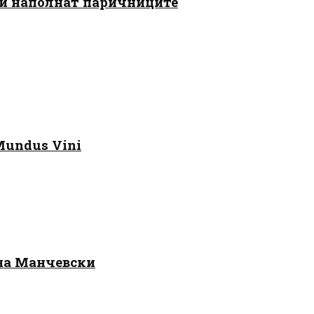
 ги наполнат паричниците
Mundus Vini
 на Манчевски