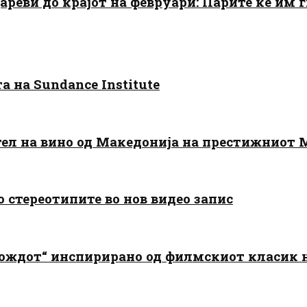
цареви до крајот на февруари: Парите ќе им
 на Sundance Institute
тел на вино од Македонија на престижниот 
о стереотипите во нов видео запис
дождот“ инспирирано од филмскиот класик