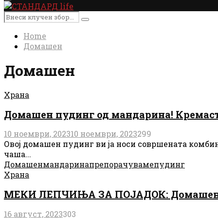
Primary
Menu
Search
Search
for:
Home
Домашен
Домашен
Храна
Домашен пудинг од мандарина! Кремасто
10 ноември, 2023
10 ноември, 2023
299
Овој домашен пудинг ви ја носи совршената комбина
чаша...
Домашен
мандарина
препорачуваме
пудинг
Храна
МЕКИ ЛЕПЧИЊА ЗА ПОЈАДОК: Домашен ре
16 август, 2023
303