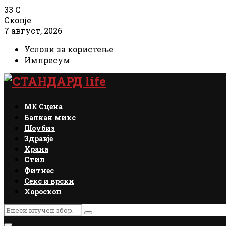
33
C
Скопје
7 август, 2026
Услови за користење
Импресум
Facebook
Instagram
Email
Rss
МК Сцена
Балкан микс
Шоубиз
Здравје
Храна
Стил
Фитнес
Секс и врски
Хороскоп
Search
Search
for: