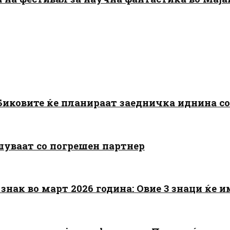
: Биковите ќе планираат заедничка иднина с
шуваат со погрешен партнер
знак во март 2026 година: Овие 3 знаци ќе им