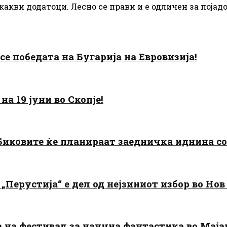
икакви додатоци. Лесно се прави и е одличен за појад
есе победата на Бугарија на Евровизија!
а 19 јуни во Скопје!
: Биковите ќе планираат заедничка иднина с
„Перустија“ е дел од нејзиниот избор во Нов
да на фестивал за научна фантастика во Мај