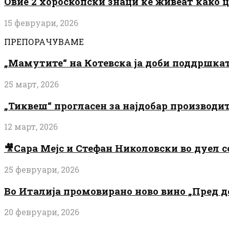
Овие 2 хороскопски знаци ќе живеат како 
15 февруари, 2026
ПРЕПОРАЧУВАМЕ
„Мамутите“ на Котевска ја доби поддршката
25 март, 2026
„Тиквеш“ прогласен за најдобар производи
12 март, 2026
🎥Сара Мејс и Стефан Николовски во дуел с
25 февруари, 2026
Во Италија промовирано ново вино „Пред 
20 февруари, 2026