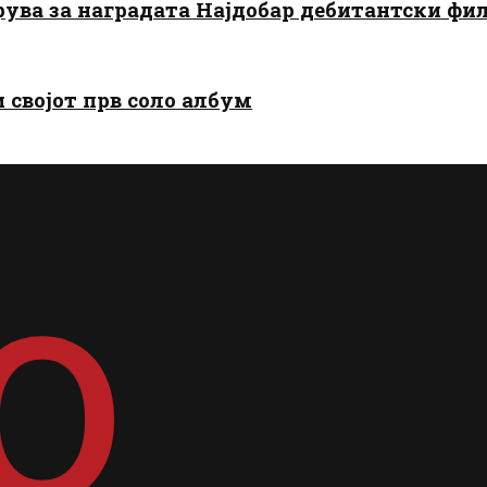
арува за наградата Најдобар дебитантски фи
и својот прв соло албум