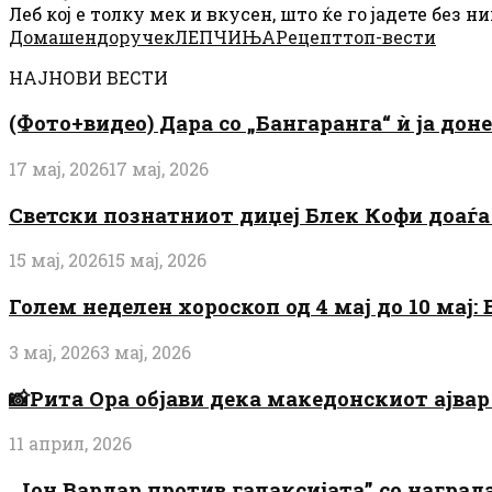
Леб кој е толку мек и вкусен, што ќе го јадете без н
Домашен
доручек
ЛЕПЧИЊА
Рецепт
топ-вести
НАЈНОВИ ВЕСТИ
(Фото+видео) Дара со „Бангаранга“ ѝ ја дон
17 мај, 2026
17 мај, 2026
Светски познатниот диџеј Блек Кофи доаѓа н
15 мај, 2026
15 мај, 2026
Голем неделен хороскоп од 4 мај до 10 мај
3 мај, 2026
3 мај, 2026
📸Рита Ора објави дека македонскиот ајвар 
11 април, 2026
„Јон Вардар против галаксијата” со награ