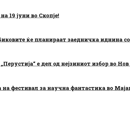
а 19 јуни во Скопје!
: Биковите ќе планираат заедничка иднина с
„Перустија“ е дел од нејзиниот избор во Нов
да на фестивал за научна фантастика во Мај