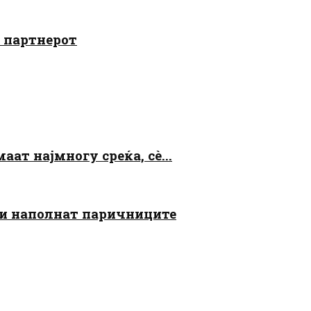
о партнерот
аат најмногу среќа, сè...
 ги наполнат паричниците