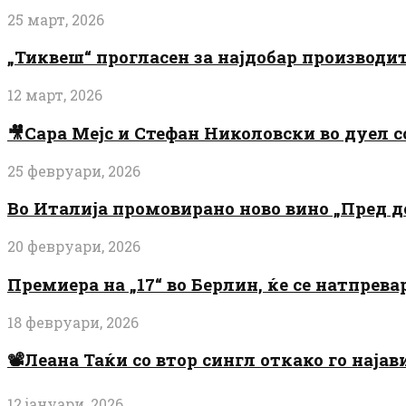
25 март, 2026
„Тиквеш“ прогласен за најдобар производи
12 март, 2026
🎥Сара Мејс и Стефан Николовски во дуел с
25 февруари, 2026
Во Италија промовирано ново вино „Пред 
20 февруари, 2026
Премиера на „17“ во Берлин, ќе се натпрев
18 февруари, 2026
📽️Леана Таќи со втор сингл откако го најав
12 јануари, 2026