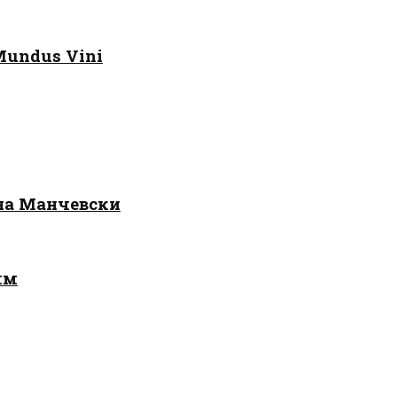
Mundus Vini
 на Манчевски
лм