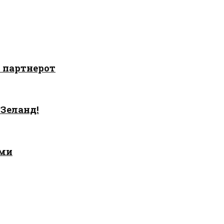
о партнерот
 Зеланд!
ами