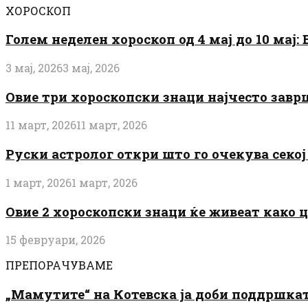
ХОРОСКОП
Голем неделен хороскоп од 4 мај до 10 мај
3 мај, 2026
3 мај, 2026
Овие три хороскопски знаци најчесто завр
11 март, 2026
11 март, 2026
Руски астролог откри што го очекува секој 
1 март, 2026
1 март, 2026
Овие 2 хороскопски знаци ќе живеат како 
15 февруари, 2026
ПРЕПОРАЧУВАМЕ
„Мамутите“ на Котевска ја доби поддршката