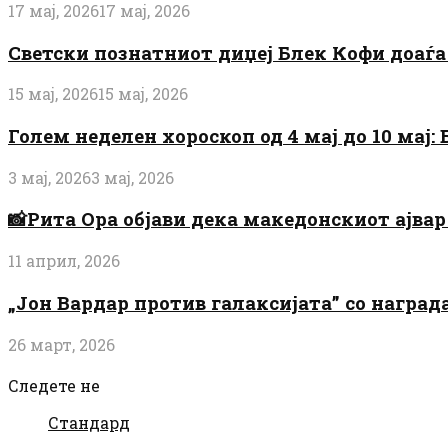
17 мај, 2026
17 мај, 2026
Светски познатниот диџеј Блек Кофи доаѓа н
15 мај, 2026
15 мај, 2026
Голем неделен хороскоп од 4 мај до 10 мај
3 мај, 2026
3 мај, 2026
📸Рита Ора објави дека македонскиот ајвар 
11 април, 2026
„Јон Вардар против галаксијата” со награ
26 март, 2026
Следете не
Стандард