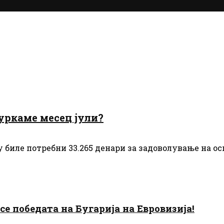
туркаме месец јули?
у биле потребни 33.265 денари за задоволување на о
есе победата на Бугарија на Евровизија!