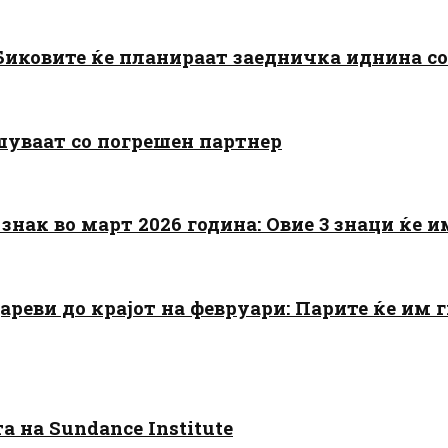
: Биковите ќе планираат заедничка иднина с
шуваат со погрешен партнер
знак во март 2026 година: Овие 3 знаци ќе им
цареви до крајот на февруари: Парите ќе им
 на Sundance Institute