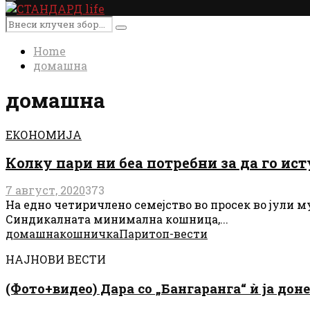
Primary
Menu
Search
Search
for:
Home
домашна
домашна
ЕКОНОМИЈА
Колку пари ни беа потребни за да го ис
7 август, 2020
373
На едно четиричлено семејство во просек во јули м
Синдикалната минимална кошница,...
домашна
кошничка
Пари
топ-вести
НАЈНОВИ ВЕСТИ
(Фото+видео) Дара со „Бангаранга“ ѝ ја дон