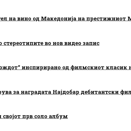
тел на вино од Македонија на престижниот 
о стереотипите во нов видео запис
дождот“ инспирирано од филмскиот класик
арува за наградата Најдобар дебитантски фи
и својот прв соло албум