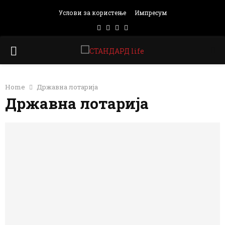
Услови за користење
Импресум
Facebook
Instagram
Email
Rss
PRIMARY
MENU
Home
Државна лотарија
Државна лотарија