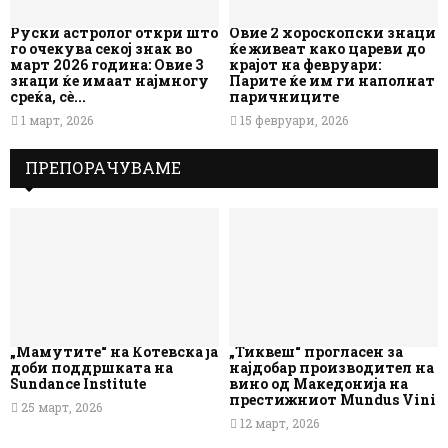
Руски астролог откри што
Овие 2 хороскопски знаци
го очекува секој знак во
ќе живеат како цареви до
март 2026 година: Овие 3
крајот на февруари:
знаци ќе имаат најмногу
Парите ќе им ги наполнат
среќа, сè...
паричниците
1 март, 2026
15 февруари, 2026
ПРЕПОРАЧУВАМЕ
„Мамутите“ на Котевска ја
„Тиквеш“ прогласен за
доби поддршката на
најдобар производител на
Sundance Institute
вино од Македонија на
престижниот Mundus Vini
25 март, 2026
12 март, 2026