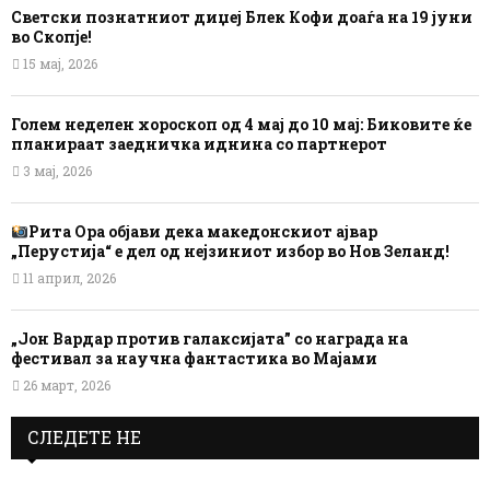
Светски познатниот диџеј Блек Кофи доаѓа на 19 јуни
во Скопје!
15 мај, 2026
Голем неделен хороскоп од 4 мај до 10 мај: Биковите ќе
планираат заедничка иднина со партнерот
3 мај, 2026
Рита Ора објави дека македонскиот ајвар
„Перустија“ е дел од нејзиниот избор во Нов Зеланд!
11 април, 2026
„Јон Вардар против галаксијата” со награда на
фестивал за научна фантастика во Мајами
26 март, 2026
СЛЕДЕТЕ НЕ