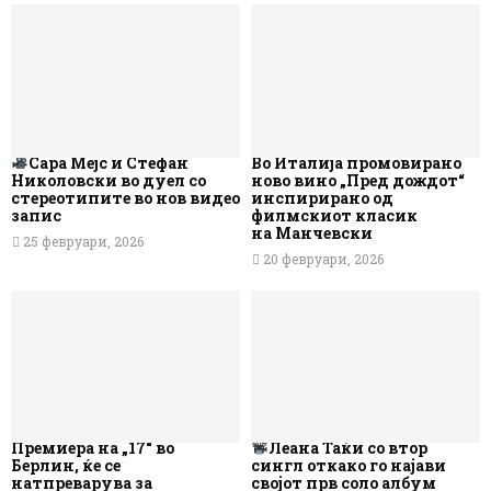
Сара Мејс и Стефан
Во Италија промовирано
Николовски во дуел со
ново вино „Пред дождот“
стереотипите во нов видео
инспирирано од
запис
филмскиот класик
на Манчевски
25 февруари, 2026
20 февруари, 2026
Премиера на „17“ во
Леана Таќи со втор
Берлин, ќе се
сингл откако го најави
натпреварува за
својот прв соло албум