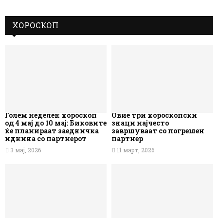
ХОРОСКОП
Голем неделен хороскоп
Овие три хороскопски
од 4 мај до 10 мај: Биковите
знаци најчесто
ќе планираат заедничка
завршуваат со погрешен
иднина со партнерот
партнер
3 мај, 2026
11 март, 2026