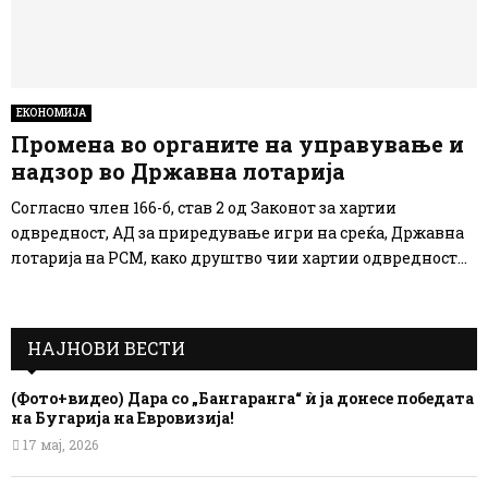
ЕКОНОМИЈА
Промена во органите на управување и
надзор во Државна лотарија
Согласно член 166-б, став 2 од Законот за хартии
одвредност, АД за приредување игри на среќа, Државна
лотарија на РСМ, како друштво чии хартии одвредност...
НАЈНОВИ ВЕСТИ
(Фото+видео) Дара со „Бангаранга“ ѝ ја донесе победата
на Бугарија на Евровизија!
17 мај, 2026