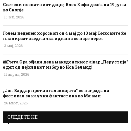
Светски познатниот диџеј Блек Кофи доаѓа на 19 јуни
во Скопје!
15 мај, 2026
Голем неделен хороскоп од 4 мај до 10 мај: Биковите ќе
планираат заедничка иднина со партнерот
3 мај, 2026
📸Рита Ора објави дека македонскиот ајвар „Перустија“
е дел од нејзиниот избор во Нов Зеланд!
11 април, 2026
„Јон Вардар против галаксијата” со награда на
фестивал за научна фантастика во Мајами
26 март, 2026
СЛЕДЕТЕ НЕ