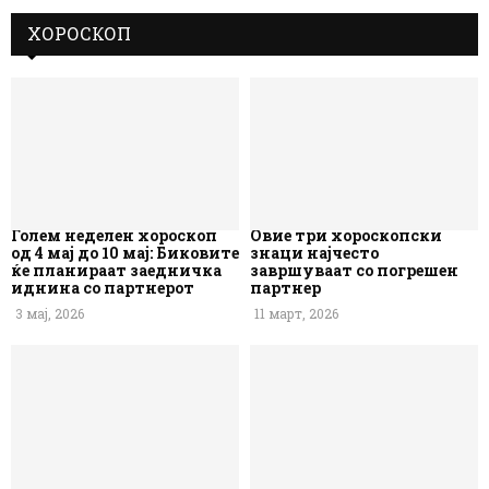
ХОРОСКОП
Голем неделен хороскоп
Овие три хороскопски
од 4 мај до 10 мај: Биковите
знаци најчесто
ќе планираат заедничка
завршуваат со погрешен
иднина со партнерот
партнер
3 мај, 2026
11 март, 2026