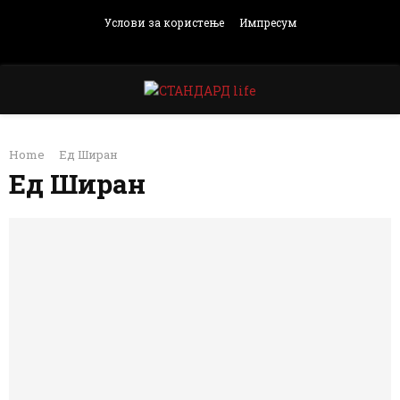
Услови за користење
Импресум
Facebook
Instagram
Email
Rss
PRIMARY
Home
Ед Ширан
MENU
Ед Ширан