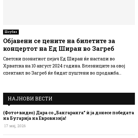
Шоубиз
Објавени се цените на билетите за
концертот на Ед Ширан во Загреб
Светски познатиот пејач Ед Ширан ќе настапи во
Хрватска на 10 август 2024 година. Влезниците за овој
спектакл во Загреб ќе бидат пуштени во продажба...
НАЈНОВИ ВЕСТИ
(Фото+видео) Дара со „Бангаранга“ ѝ ја донесе победата
на Бугарија на Евровизија!
17 мај, 2026