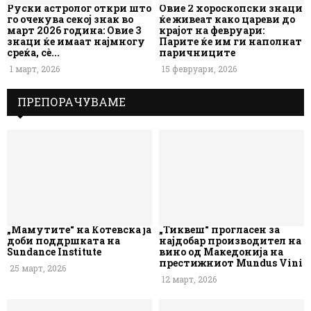
Руски астролог откри што
Овие 2 хороскопски знаци
го очекува секој знак во
ќе живеат како цареви до
март 2026 година: Овие 3
крајот на февруари:
знаци ќе имаат најмногу
Парите ќе им ги наполнат
среќа, сè...
паричниците
1 март, 2026
15 февруари, 2026
ПРЕПОРАЧУВАМЕ
„Мамутите“ на Котевска ја
„Тиквеш“ прогласен за
доби поддршката на
најдобар производител на
Sundance Institute
вино од Македонија на
престижниот Mundus Vini
25 март, 2026
12 март, 2026