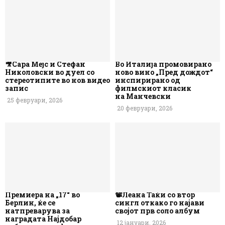
🎥Сара Мејс и Стефан
Во Италија промовирано
Николовски во дуел со
ново вино „Пред дождот“
стереотипите во нов видео
инспирирано од
запис
филмскиот класик
на Манчевски
25 февруари, 2026
20 февруари, 2026
Премиера на „17“ во
📽️Леана Таќи со втор
Берлин, ќе се
сингл откако го најави
натпреварува за
својот прв соло албум
наградата Најдобар
12 јануари, 2026