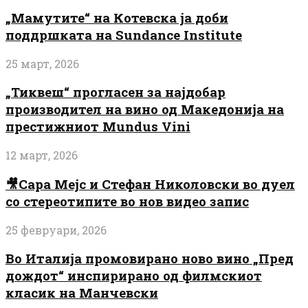
„Мамутите“ на Котевска ја доби
поддршката на Sundance Institute
25 март, 2026
„Тиквеш“ прогласен за најдобар
производител на вино од Македонија на
престижниот Mundus Vini
12 март, 2026
🎥Сара Мејс и Стефан Николовски во дуел
со стереотипите во нов видео запис
25 февруари, 2026
Во Италија промовирано ново вино „Пред
дождот“ инспирирано од филмскиот
класик на Манчевски