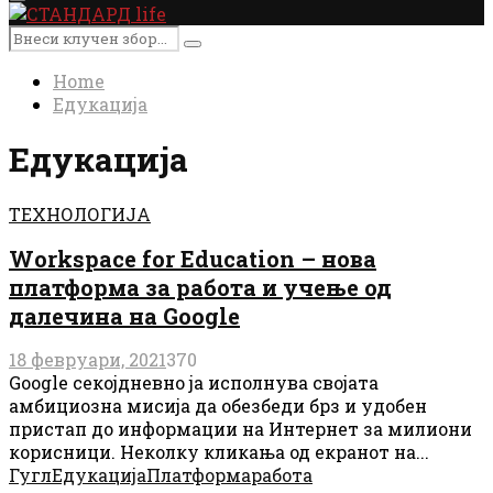
Primary
Menu
Search
Search
for:
Home
Едукација
Едукација
ТЕХНОЛОГИЈА
Workspace for Education – нова
платформа за работа и учење од
далечина на Google
18 февруари, 2021
370
Google секојдневно ја исполнува својата
амбициозна мисија да обезбеди брз и удобен
пристап до информации на Интернет за милиони
корисници. Неколку кликања од екранот на...
Гугл
Едукација
Платформа
работа