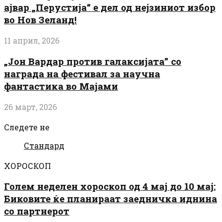
ајвар „Перустија“ е дел од нејзиниот избор
во Нов Зеланд!
11 април, 2026
„Јон Вардар против галаксијата” со
награда на фестивал за научна
фантастика во Мајами
26 март, 2026
Следете не
Стандард
ХОРОСКОП
Голем неделен хороскоп од 4 мај до 10 мај:
Биковите ќе планираат заедничка иднина
со партнерот