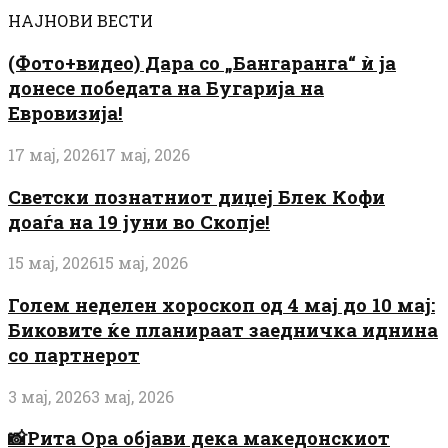
НАЈНОВИ ВЕСТИ
(Фото+видео) Дара со „Бангаранга“ ѝ ја
донесе победата на Бугарија на
Евровизија!
17 мај, 2026
17 мај, 2026
Светски познатниот диџеј Блек Кофи
доаѓа на 19 јуни во Скопје!
15 мај, 2026
15 мај, 2026
Голем неделен хороскоп од 4 мај до 10 мај:
Биковите ќе планираат заедничка иднина
со партнерот
3 мај, 2026
3 мај, 2026
📸Рита Ора објави дека македонскиот