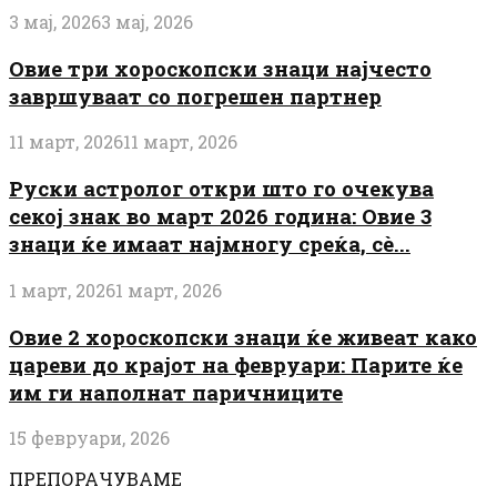
3 мај, 2026
3 мај, 2026
Овие три хороскопски знаци најчесто
завршуваат со погрешен партнер
11 март, 2026
11 март, 2026
Руски астролог откри што го очекува
секој знак во март 2026 година: Овие 3
знаци ќе имаат најмногу среќа, сè...
1 март, 2026
1 март, 2026
Овие 2 хороскопски знаци ќе живеат како
цареви до крајот на февруари: Парите ќе
им ги наполнат паричниците
15 февруари, 2026
ПРЕПОРАЧУВАМЕ