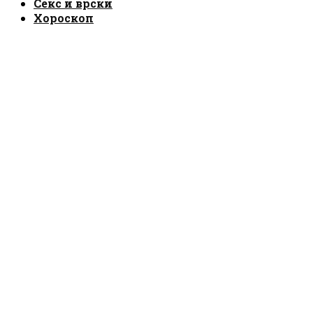
Секс и врски
Хороскоп