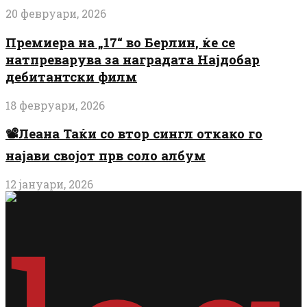
20 февруари, 2026
Премиера на „17“ во Берлин, ќе се
натпреварува за наградата Најдобар
дебитантски филм
18 февруари, 2026
📽️Леана Таќи со втор сингл откако го
најави својот прв соло албум
12 јануари, 2026