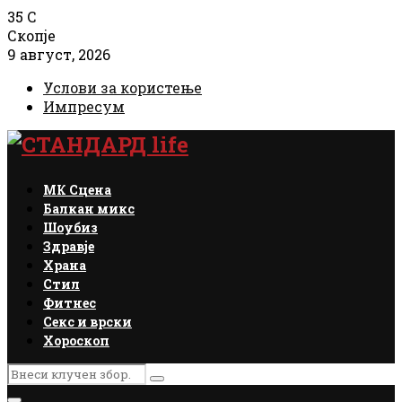
35
C
Скопје
9 август, 2026
Услови за користење
Импресум
Facebook
Instagram
Email
Rss
МК Сцена
Балкан микс
Шоубиз
Здравје
Храна
Стил
Фитнес
Секс и врски
Хороскоп
Search
Search
for: