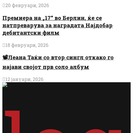
20 февруари, 2026
Премиера на „17“ во Берлин, ќе се
натпреварува за наградата Најдобар
дебитантски филм
18 февруари, 2026
📽️Леана Таќи со втор сингл откако го
најави својот прв соло албум
12 јануари, 2026