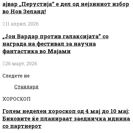
ајвар „Перустија“ е дел од нејзиниот избор
во Нов Зеланд!
11 април, 2026
„Јон Вардар против галаксијата” со
награда на фестивал за научна
фантастика во Мајами
26 март, 2026
Следете не
Стандард
ХОРОСКОП
Голем неделен хороскоп од 4 мај до 10 мај:
Биковите ќе планираат заедничка иднина
со партнерот