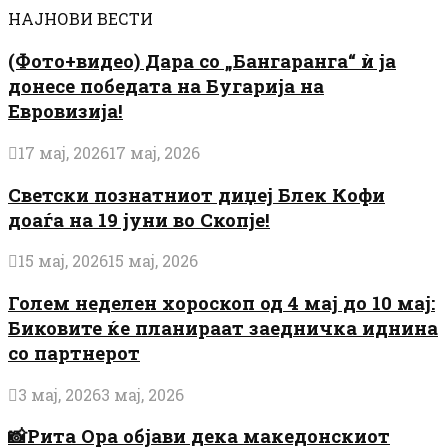
НАЈНОВИ ВЕСТИ
(Фото+видео) Дара со „Бангаранга“ ѝ ја
донесе победата на Бугарија на
Евровизија!
17 мај, 2026
17 мај, 2026
Светски познатниот диџеј Блек Кофи
доаѓа на 19 јуни во Скопје!
15 мај, 2026
15 мај, 2026
Голем неделен хороскоп од 4 мај до 10 мај:
Биковите ќе планираат заедничка иднина
со партнерот
3 мај, 2026
3 мај, 2026
📸Рита Ора објави дека македонскиот