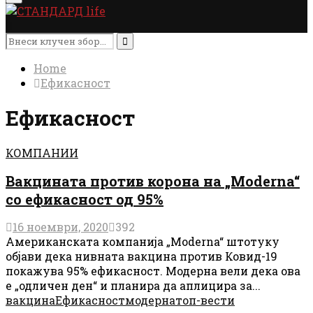
Menu
Search
for:
Search
Home
Ефикасност
Ефикасност
КОМПАНИИ
Вакцината против корона на „Moderna“
со ефикасност од 95%
16 ноември, 2020
392
Американската компанија „Moderna“ штотуку
објави дека нивната вакцина против Ковид-19
покажува 95% ефикасност. Модерна вели дека ова
е „одличен ден“ и планира да аплицира за...
вакцина
Ефикасност
модерна
топ-вести