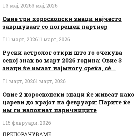
3 мај, 2026
3 мај, 2026
Овие три хороскопски знаци најчесто
завршуваат со погрешен партнер
11 март, 2026
11 март, 2026
Руски астролог откри што го очекува
секој знак во март 2026 година: Овие 3
знаци ќе имаат најмногу среќа, сè...
1 март, 2026
1 март, 2026
Овие 2 хороскопски знаци ќе живеат како
цареви до крајот на февруари: Парите ќе
им ги наполнат паричниците
15 февруари, 2026
ПРЕПОРАЧУВАМЕ