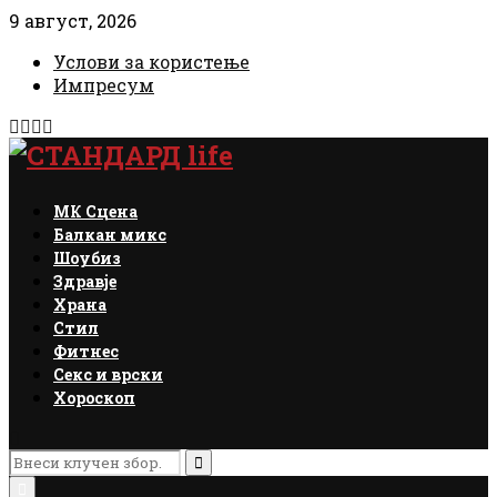
9 август, 2026
Услови за користење
Импресум
Facebook
Instagram
Email
Rss
МК Сцена
Балкан микс
Шоубиз
Здравје
Храна
Стил
Фитнес
Секс и врски
Хороскоп
Search
for:
Search
Primary