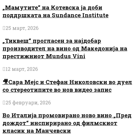
„Мамутите“ на Котевска ја доби
поддршката на Sundance Institute
25 март, 2026
„Тиквеш“ прогласен за најдобар
производител на вино од Македонија на
престижниот Mundus Vini
12 март, 2026
🎥Сара Мејс и Стефан Николовски во дуел
со стереотипите во нов видео запис
25 февруари, 2026
Во Италија промовирано ново вино „Пред
дождот“ инспирирано од филмскиот
класик на Манчевски