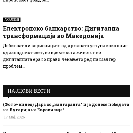
АНАЛИЗИ
Електронско банкарство: Дигитална
трансформација во Македонија
Добиваат ли корисниците од државата услуги како оние
од западниот свет, во време кога животот во
дигиталната ера го прави чекањето ред на шалтер
проблем...
НАЈНОВИ ВЕСТИ
(Фото+видео) Дара со „Бангаранга“ ѝ ја донесе победата
на Бугарија на Евровизија!
17 мај, 2026