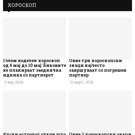
ХОРОСКОП
Голем неделен хороскоп
Овие три хороскопски
од 4 мај до 10 мај: Биковите
знаци најчесто
ќе планираат заедничка
завршуваат со погрешен
иднина со партнерот
партнер
3 мај, 2026
11 март, 2026
Руски астролог откри што
Овие 2 хороскопски знаци