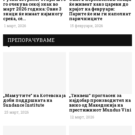
го очекува секој знак во
ќе живеат како цареви до
март 2026 година: Овие 3
крајот на февруари:
знаци ќе имаат најмногу
Парите ќе им ги наполнат
среќа, сè...
паричниците
1 март, 2026
15 февруари, 2026
ПРЕПОРАЧУВАМЕ
„Мамутите“ на Котевска ја
„Тиквеш“ прогласен за
доби поддршката на
најдобар производител на
Sundance Institute
вино од Македонија на
престижниот Mundus Vini
25 март, 2026
12 март, 2026