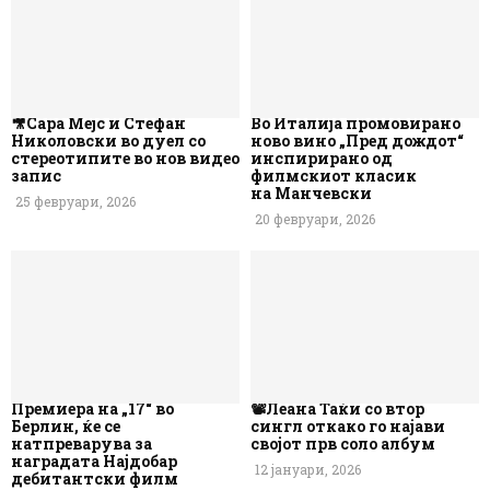
🎥Сара Мејс и Стефан
Во Италија промовирано
Николовски во дуел со
ново вино „Пред дождот“
стереотипите во нов видео
инспирирано од
запис
филмскиот класик
на Манчевски
25 февруари, 2026
20 февруари, 2026
Премиера на „17“ во
📽️Леана Таќи со втор
Берлин, ќе се
сингл откако го најави
натпреварува за
својот прв соло албум
наградата Најдобар
12 јануари, 2026
дебитантски филм