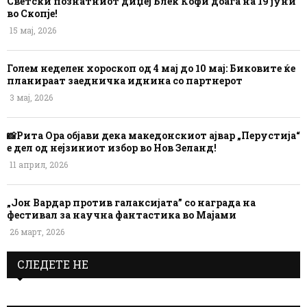
Светски познатниот диџеј Блек Кофи доаѓа на 19 јуни
во Скопје!
15 мај, 2026
Голем неделен хороскоп од 4 мај до 10 мај: Биковите ќе
планираат заедничка иднина со партнерот
3 мај, 2026
📸Рита Ора објави дека македонскиот ајвар „Перустија“
е дел од нејзиниот избор во Нов Зеланд!
11 април, 2026
„Јон Вардар против галаксијата” со награда на
фестивал за научна фантастика во Мајами
26 март, 2026
СЛЕДЕТЕ НЕ