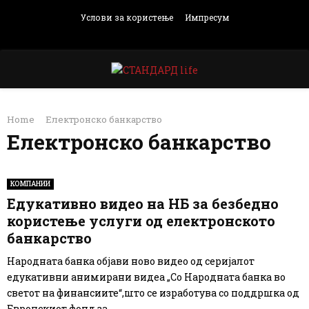
Услови за користење
Импресум
Facebook
Instagram
Email
Rss
PRIMARY
Home
Електронско банкарство
MENU
Електронско банкарство
КОМПАНИИ
Едукативно видео на НБ за безбедно
користење услуги од електронското
банкарство
Народната банка објави ново видео од серијалот
едукативни анимирани видеа „Со Народната банка во
светот на финансиите“,што се изработува со поддршка од
Европскиот фонд за...