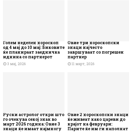
Голем неделен хороскоп
Овие три хороскопски
од 4 мај до 10 мај: Биковите
знаци најчесто
ќе планираат заедничка
завршуваат со погрешен
иднина со партнерот
партнер
3 мај, 2026
11 март, 2026
Руски астролог откри што
Овие 2 хороскопски знаци
го очекува секој знак во
ќе живеат како цареви до
март 2026 година: Овие 3
крајот на февруари:
знаци ќе имаат најмногу
Парите ќе им ги наполнат