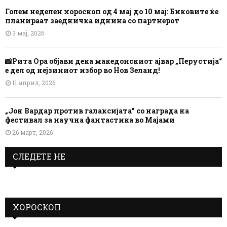
Голем неделен хороскоп од 4 мај до 10 мај: Биковите ќе
планираат заедничка иднина со партнерот
3 мај, 2026
📸Рита Ора објави дека македонскиот ајвар „Перустија“
е дел од нејзиниот избор во Нов Зеланд!
11 април, 2026
„Јон Вардар против галаксијата” со награда на
фестивал за научна фантастика во Мајами
26 март, 2026
СЛЕДЕТЕ НЕ
ХОРОСКОП