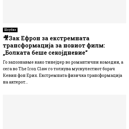
Шоубиз
🎥Зак Ефрон за екстремната
трансформација за новиот филм:
„Болката беше секојдневие“
Го запознавме како тинејџер во романтични комедии, а
сега во The Iron Claw го толкува мускулестиот борач
Кевин фон Ерих. Екстремната физичка трансформација
на актерот...