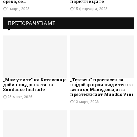
среќа, сè...
паричниците
1 март, 2026
15 февруари, 2026
ПРЕПОРАЧУВАМЕ
„Мамутите“ на Котевска ја
„Тиквеш“ прогласен за
доби поддршката на
најдобар производител на
Sundance Institute
вино од Македонија на
престижниот Mundus Vini
25 март, 2026
12 март, 2026