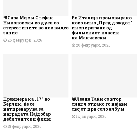
🎥Сара Мејс и Стефан
Во Италија промовирано
Николовски во дуел со
ново вино „Пред дождот“
стереотипите во нов видео
инспирирано од
запис
филмскиот класик
на Манчевски
25 февруари, 2026
20 февруари, 2026
Премиера на „17“ во
📽️Леана Таќи со втор
Берлин, ќе се
сингл откако го најави
натпреварува за
својот прв соло албум
наградата Најдобар
12 јануари, 2026
дебитантски филм
18 февруари, 2026