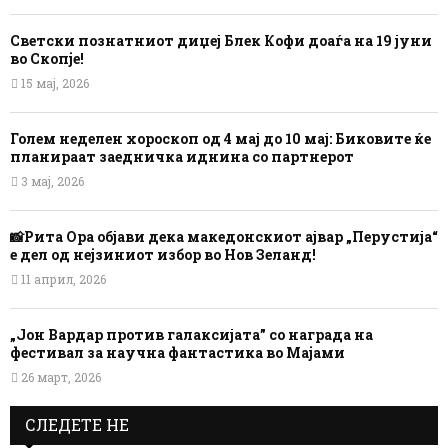
Светски познатниот диџеј Блек Кофи доаѓа на 19 јуни
во Скопје!
15 мај, 2026
Голем неделен хороскоп од 4 мај до 10 мај: Биковите ќе
планираат заедничка иднина со партнерот
3 мај, 2026
📸Рита Ора објави дека македонскиот ајвар „Перустија“
е дел од нејзиниот избор во Нов Зеланд!
11 април, 2026
„Јон Вардар против галаксијата” со награда на
фестивал за научна фантастика во Мајами
26 март, 2026
СЛЕДЕТЕ НЕ