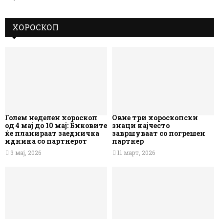
ХОРОСКОП
Голем неделен хороскоп
Овие три хороскопски
од 4 мај до 10 мај: Биковите
знаци најчесто
ќе планираат заедничка
завршуваат со погрешен
иднина со партнерот
партнер
3 мај, 2026
11 март, 2026