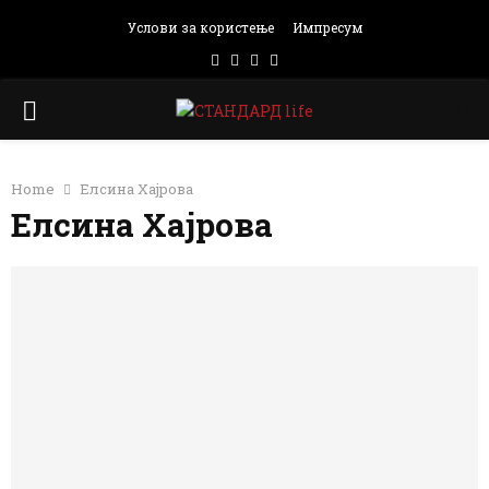
Услови за користење
Импресум
Facebook
Instagram
Email
Rss
PRIMARY
MENU
Home
Елсина Хајрова
Елсина Хајрова