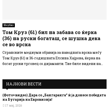
Шоубиз
Том Круз (61) бил на забава со ќерка
(36) на руски богаташ, се шушка дека
се во врска
Странските медиуми објавија за наводната врска меѓу
Том Круз (61) и 36-годишната Елсина Хајрова, ќерка на
богат руски трговец со дијаманти. Тие биле видени на...
НАЈНОВИ ВЕСТИ
(Фото+видео) Дара со „Бангаранга“ ѝ ја донесе победата
на Бугарија на Евровизија!
17 мај, 2026