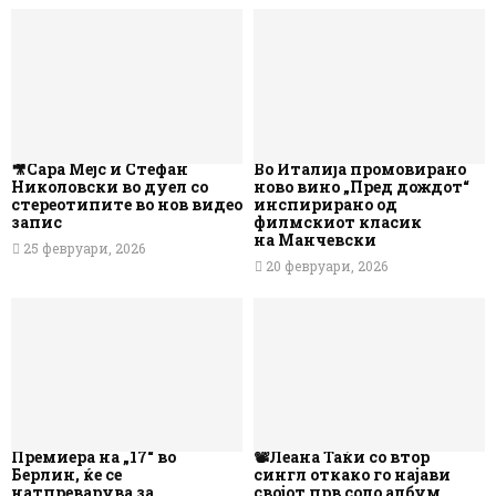
🎥Сара Мејс и Стефан
Во Италија промовирано
Николовски во дуел со
ново вино „Пред дождот“
стереотипите во нов видео
инспирирано од
запис
филмскиот класик
на Манчевски
25 февруари, 2026
20 февруари, 2026
Премиера на „17“ во
📽️Леана Таќи со втор
Берлин, ќе се
сингл откако го најави
натпреварува за
својот прв соло албум