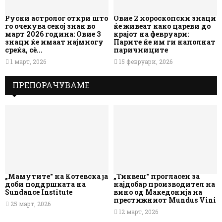
Руски астролог откри што
Овие 2 хороскопски знаци
го очекува секој знак во
ќе живеат како цареви до
март 2026 година: Овие 3
крајот на февруари:
знаци ќе имаат најмногу
Парите ќе им ги наполнат
среќа, сè...
паричниците
1 март, 2026
15 февруари, 2026
ПРЕПОРАЧУВАМЕ
„Мамутите“ на Котевска ја
„Тиквеш“ прогласен за
доби поддршката на
најдобар производител на
Sundance Institute
вино од Македонија на
престижниот Mundus Vini
25 март, 2026
12 март, 2026