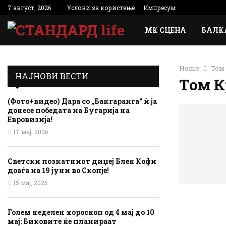
7 август, 2026
Услови за користење
Импресум
МК СЦЕНА
БАЛК
Home
Том
НАЈНОВИ ВЕСТИ
Том К
(Фото+видео) Дара со „Бангаранга“ ѝ ја
донесе победата на Бугарија на
Евровизија!
17 мај, 2026
Светски познатниот диџеј Блек Кофи
доаѓа на 19 јуни во Скопје!
15 мај, 2026
Голем неделен хороскоп од 4 мај до 10
мај: Биковите ќе планираат