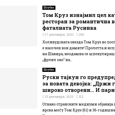
Шоубиз
Том Круз изнајмил цел ка
ресторан за романтична в
фаталната Русинка
17 декември, 2023
296
Холивудската ѕвезда Том Круз во по
е насочен кон дамите! Пролетта и ис
на Шакира, неодамна се шпекулираше
„фрлил око“ на...
Шоубиз
Руски тајкун го предупр
за новата девојка: „Држи 
широко отворени… И пари
15 декември, 2023
312
Откако странските медиуми објавија 
врска меѓу Том Круз (61) и 36-годишн