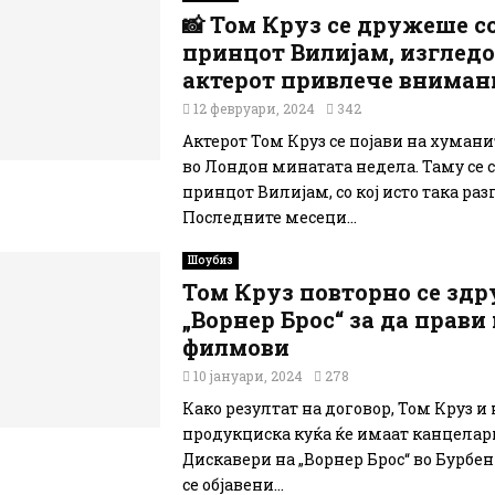
📸 Том Круз се дружеше с
принцот Вилијам, изгледо
актерот привлече вниман
12 февруари, 2024
342
Актерот Том Круз се појави на хуман
во Лондон минатата недела. Таму се с
принцот Вилијам, со кој исто така раз
Последните месеци...
Шоубиз
Том Круз повторно се здр
„Ворнер Брос“ за да прави
филмови
10 јануари, 2024
278
Како резултат на договор, Том Круз и
продукциска куќа ќе имаат канцелар
Дискавери на „Ворнер Брос“ во Бурбенк
се објавени...