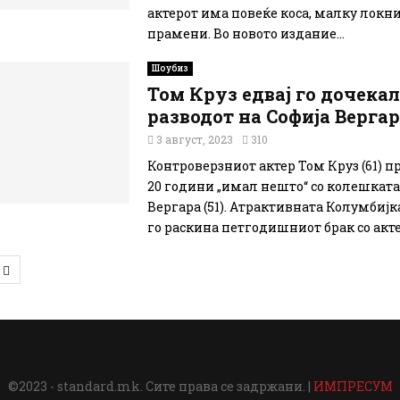
актерот има повеќе коса, малку локн
прамени. Во новото издание...
Шоубиз
Том Круз едвај го дочекал
разводот на Софија Верга
3 август, 2023
310
Контроверзниот актер Том Круз (61) п
20 години „имал нешто“ со колешката
Вергара (51). Атрактивната Колумбиј
го раскина петгодишниот брак со актер
tion
©2023 - standard.mk. Сите права се задржани. |
ИМПРЕСУМ