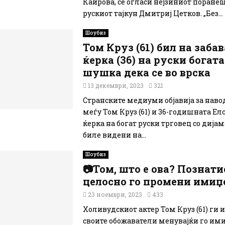
Каирова, се огласи нејзиниот поранеш
рускиот тајкун Дмитриј Цетков. „Без...
Шоубиз
Том Круз (61) бил на забав
ќерка (36) на руски богата
шушка дека се во врска
13 декември, 2023
321
Странските медиуми објавија за наво
меѓу Том Круз (61) и 36-годишната Елс
ќерка на богат руски трговец со дијам
биле видени на...
Шоубиз
📷Том, што е ова? Познати
целосно го промени имиџ
23 ноември, 2023
433
Холивудскиот актер Том Круз (61) ги 
своите обожаватели менувајќи го ими