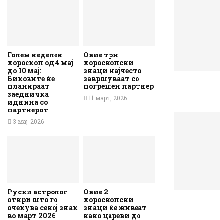
Голем неделен
Овие три
хороскоп од 4 мај
хороскопски
до 10 мај:
знаци најчесто
Биковите ќе
завршуваат со
планираат
погрешен партнер
заедничка
11 март, 2026
иднина со
партнерот
3 мај, 2026
Руски астролог
Овие 2
откри што го
хороскопски
очекува секој знак
знаци ќе живеат
во март 2026
како цареви до