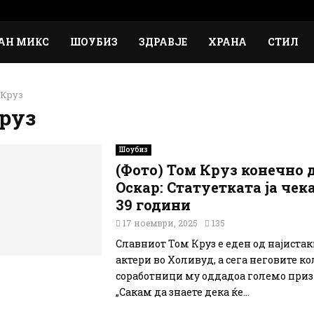
АН МИКС
ШОУБИЗ
ЗДРАВЈЕ
ХРАНА
СТИЛ
 Круз
руз
Шоубиз
(Фото) Том Круз конечно 
Оскар: Статуетката ја че
39 години
17 ноември, 2025
135
Славниот Том Круз е еден од најиста
актери во Холивуд, а сега неговите ко
соработници му оддадоа големо при
„Сакам да знаете дека ќе...