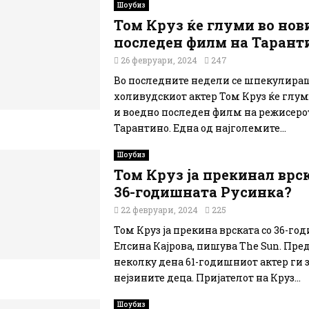
Шоубиз
Том Круз ќе глуми во нов
последен филм на Тарант
26 февруари, 2024
247
Во последните недели се шпекулира
холивудскиот актер Том Круз ќе глум
и воедно последен филм на режисеро
Тарантино. Eдна од најголемите...
Шоубиз
Том Круз ја прекинал врск
36-годишната Русинка?
22 февруари, 2024
225
Том Круз ја прекина врската со 36-го
Елсина Кајрова, пишува The Sun. Пре
неколку дена 61-годишниот актер ги 
нејзините деца. Пријателот на Круз...
Шоубиз