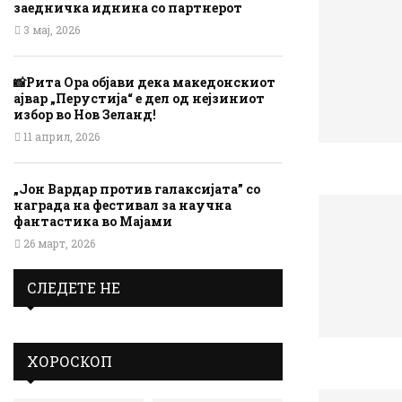
заедничка иднина со партнерот
3 мај, 2026
📸Рита Ора објави дека македонскиот
ајвар „Перустија“ е дел од нејзиниот
избор во Нов Зеланд!
11 април, 2026
„Јон Вардар против галаксијата” со
награда на фестивал за научна
фантастика во Мајами
26 март, 2026
СЛЕДЕТЕ НЕ
ХОРОСКОП