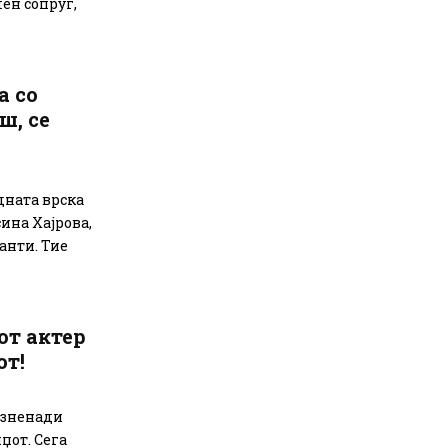
ен сопруг,
а со
ш, се
дната врска
ина Хајрова,
анти. Тие
от актер
от!
изненади
џот. Сега