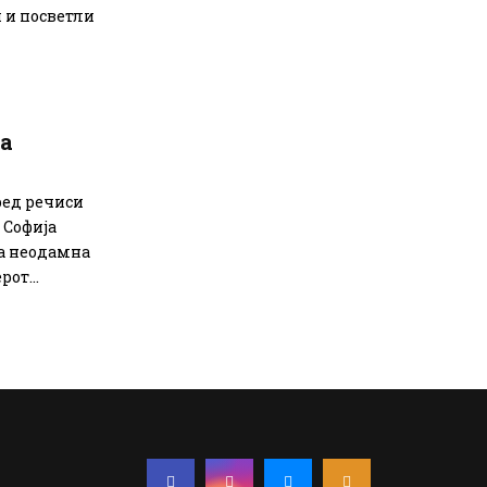
и и посветли
ра
ред речиси
 Софија
ка неодамна
от...