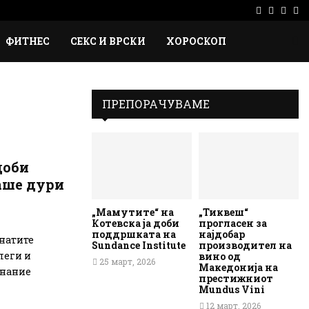
Facebook
Instag
Ema
Rs
ФИТНЕС
СЕКС И ВРСКИ
ХОРОСКОП
ПРЕПОРАЧУВАМЕ
доби
каше дури
„Мамутите“ на
„Тиквеш“
Котевска ја доби
прогласен за
поддршката на
најдобар
кнатите
Sundance Institute
производител на
леги и
вино од
25 март, 2026
Македонија на
знание
престижниот
Mundus Vini
12 март, 2026