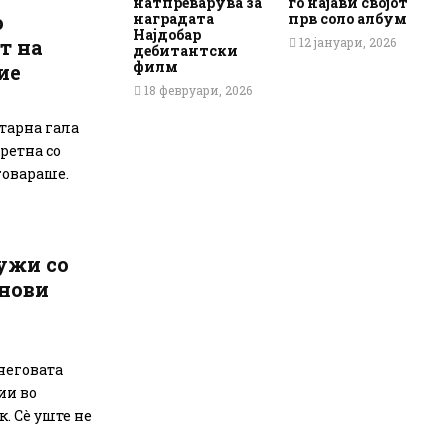
натпреварува за
го најави својот
наградата
прв соло албум
о
Најдобар
12 јануари, 2026
т на
дебитантски
филм
ие
18 февруари, 2026
итарна гала
ретна со
говараше.
ужи со
 нови
 неговата
ии во
. Сè уште не