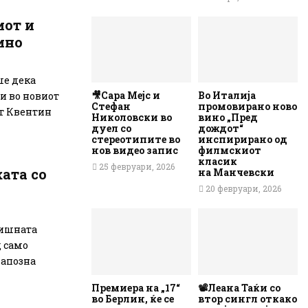
иот и
ино
ше дека
🎥Сара Мејс и
Во Италија
и во новиот
Стефан
промовирано ново
т Квентин
Николовски во
вино „Пред
дуел со
дождот“
стереотипите во
инспирирано од
нов видео запис
филмскиот
класик
25 февруари, 2026
ата со
на Манчевски
20 февруари, 2026
дишната
д само
запозна
Премиера на „17“
📽️Леана Таќи со
во Берлин, ќе се
втор сингл откако