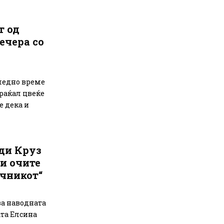
т од
ечера со
следно време
праќал цвеќе
 дека и
еди Круз
ги очите
чникот“
за наводната
ата Елсина