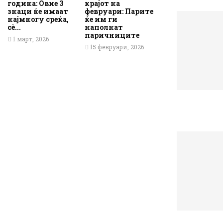
година: Овие 3
крајот на
знаци ќе имаат
февруари: Парите
најмногу среќа,
ќе им ги
сè...
наполнат
паричниците
1 март, 2026
15 февруари, 2026