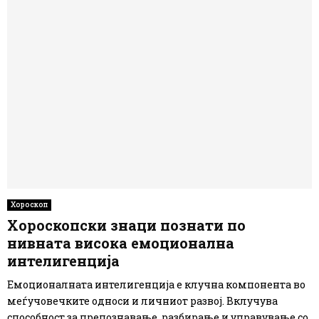
Хороскоп
Хороскопски знаци познати по
нивната висока емоционална
интелигенција
Емоционалната интелигенција е клучна компонента во
меѓучовечките односи и личниот развој. Вклучува
способност за препознавање, разбирање и управување со