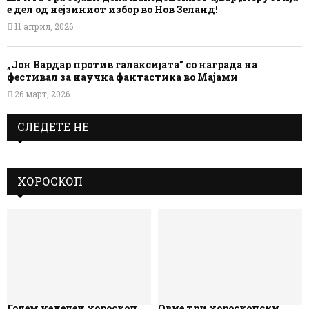
е дел од нејзиниот избор во Нов Зеланд!
11 април, 2026
„Јон Вардар против галаксијата” со награда на
фестивал за научна фантастика во Мајами
26 март, 2026
СЛЕДЕТЕ НЕ
ХОРОСКОП
Голем неделен хороскоп
Овие три хороскопски