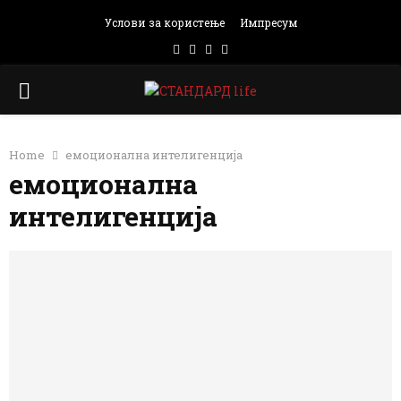
Услови за користење
Импресум
Facebook
Instagram
Email
Rss
PRIMARY
MENU
Home
емоционална интелигенција
емоционална
интелигенција