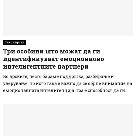
Секс и врски
Три особини што можат да ги
идентификуваат емоционално
интелигентните партнери
Во врските, често бараме поддршка, разбирање и
уверување, но исто така е важно да се обрне внимание на
емоционалната интелигенција. Тоа е способност да ги...