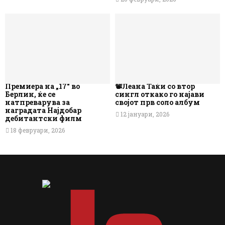
Премиера на „17“ во
📽️Леана Таќи со втор
Берлин, ќе се
сингл откако го најави
натпреварува за
својот прв соло албум
наградата Најдобар
12 јануари, 2026
дебитантски филм
18 февруари, 2026