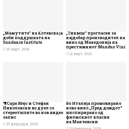
„Мамутите“ на Котевска ја
„Тиквеш“ прогласен за
доби поддршката на
најдобар производител на
Sundance Institute
вино од Македонија на
престижниот Mundus Vini
25 март, 2026
12 март, 2026
🎥Сара Мејс и Стефан
Во Италија промовирано
Николовски во дуел со
ново вино „Пред дождот“
стереотипите во нов видео
инспирирано од
запис
филмскиот класик
на Манчевски
25 февруари, 2026
20 февруари, 2026