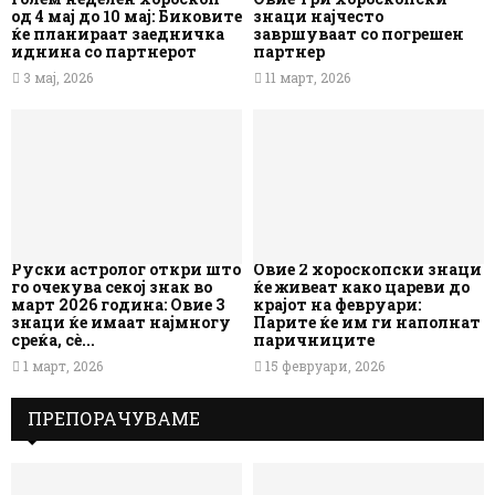
од 4 мај до 10 мај: Биковите
знаци најчесто
ќе планираат заедничка
завршуваат со погрешен
иднина со партнерот
партнер
3 мај, 2026
11 март, 2026
Руски астролог откри што
Овие 2 хороскопски знаци
го очекува секој знак во
ќе живеат како цареви до
март 2026 година: Овие 3
крајот на февруари:
знаци ќе имаат најмногу
Парите ќе им ги наполнат
среќа, сè...
паричниците
1 март, 2026
15 февруари, 2026
ПРЕПОРАЧУВАМЕ