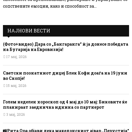
сопствените емоции, како и способност за...
НАЈНОВИ ВЕСТИ
(Фото+видео) Дара со „Бангаранга“ ѝ ја донесе победата
на Бугарија на Евровизија!
17 мај, 2026
Светски познатниот диџеј Блек Кофи доаѓа на 19 јуни
во Скопје!
15 мај, 2026
Голем неделен хороскоп од 4 мај до 10 мај: Биковите ќе
планираат заедничка иднина со партнерот
3 мај, 2026
📸Рита Ора објави дека македонскиот ајвар „Перустија“