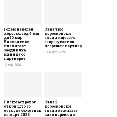
Голем неделен
Овие три
хороскоп од 4 мај
хороскопски
до 10 мај:
знаци најчесто
Биковите ќе
завршуваат со
планираат
погрешен партнер
заедничка
11 март, 2026
иднина со
партнерот
3 мај, 2026
Руски астролог
Овие 2
откри што го
хороскопски
очекува секој знак
знаци ќе живеат
во март 2026
како цареви до