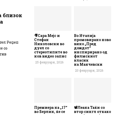
а близок
а
🎥Сара Мејс и
Во Италија
Стефан
промовирано ново
ател Реџеп
Николовски во
вино „Пред
дуел со
дождот“
е со
стереотипите во
инспирирано од
отив
нов видео запис
филмскиот
класик
25 февруари, 2026
на Манчевски
20 февруари, 2026
Премиера на „17“
📽️Леана Таќи со
во Берлин, ќе се
втор сингл откако