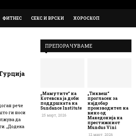
Faceb
Inst
Em
Rs
ФИТНЕС
СЕКС И ВРСКИ
ХОРОСКОП
ПРЕПОРАЧУВАМЕ
 Турција
„Мамутите“ на
„Тиквеш“
Котевска ја доби
прогласен за
поддршката на
најдобар
доган рече
Sundance Institute
производител на
што ги носи
вино од
25 март, 2026
Македонија на
олжува да
престижниот
и. „Додека
Mundus Vini
12 март, 2026