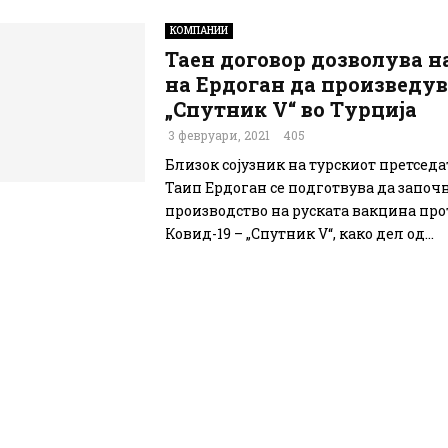
КОМПАНИИ
Таен договор дозволува н
на Ердоган да произведув
„Спутник V“ во Турција
3 февруари, 2021
405
Близок сојузник на турскиот претсед
Таип Ердоган се подготвува да започн
производство на руската вакцина пр
Ковид-19 – „Спутник V“, како дел од...