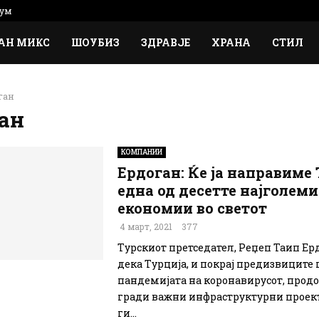
ум
АН МИКС
ШОУБИЗ
ЗДРАВЈЕ
ХРАНА
СТИЛ
ган
ан
КОМПАНИИ
Ердоган: Ќе ја направиме
една од десетте најголеми
економии во светот
4 март, 2021
377
Турскиот претседател, Реџеп Таип Ер
дека Турција, и покрај предизвиците 
пандемијата на коронавирусот, прод
гради важни инфраструктурни проект
ги...