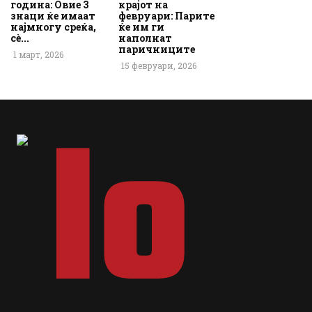
година: Овие 3
крајот на
знаци ќе имаат
февруари: Парите
најмногу среќа,
ќе им ги
сè...
наполнат
паричниците
1 март, 2026
15 февруари, 2026