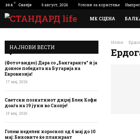
C
Скопје
6 август, 2026
Услови за користење
Импрес
20.6
МК СЦЕНА
БАЛК
Home
Ердо
НАЈНОВИ ВЕСТИ
Ердог
(Фото+видео) Дара со „Бангаранга“ ѝ ја
донесе победата на Бугарија на
Евровизија!
17 мај, 2026
Светски познатниот диџеј Блек Кофи
доаѓа на 19 јуни во Скопје!
15 мај, 2026
Голем неделен хороскоп од 4 мај до 10
мај: Биковите ќе планираат