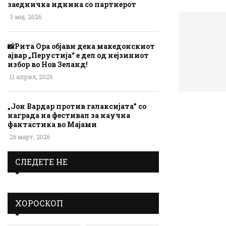
заедничка иднина со партнерот
3 мај, 2026
📸Рита Ора објави дека македонскиот
ајвар „Перустија“ е дел од нејзиниот
избор во Нов Зеланд!
11 април, 2026
„Јон Вардар против галаксијата” со
награда на фестивал за научна
фантастика во Мајами
26 март, 2026
СЛЕДЕТЕ НЕ
ХОРОСКОП