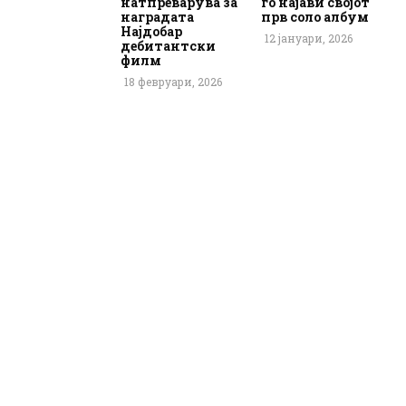
натпреварува за
го најави својот
наградата
прв соло албум
Најдобар
12 јануари, 2026
дебитантски
филм
18 февруари, 2026