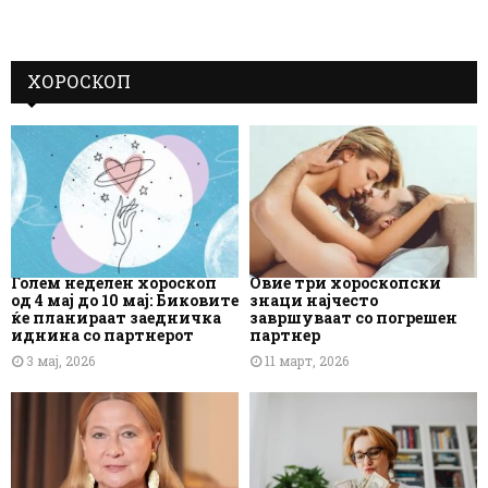
ХОРОСКОП
Голем неделен хороскоп
Овие три хороскопски
од 4 мај до 10 мај: Биковите
знаци најчесто
ќе планираат заедничка
завршуваат со погрешен
иднина со партнерот
партнер
3 мај, 2026
11 март, 2026