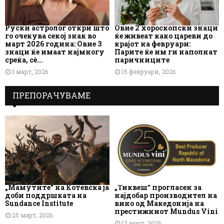
Руски астролог откри што
Овие 2 хороскопски знаци
го очекува секој знак во
ќе живеат како цареви до
март 2026 година: Овие 3
крајот на февруари:
знаци ќе имаат најмногу
Парите ќе им ги наполнат
среќа, сè...
паричниците
1 март, 2026
15 февруари, 2026
ПРЕПОРАЧУВАМЕ
„Мамутите“ на Котевска ја
„Тиквеш“ прогласен за
доби поддршката на
најдобар производител на
Sundance Institute
вино од Македонија на
престижниот Mundus Vini
25 март, 2026
12 март, 2026