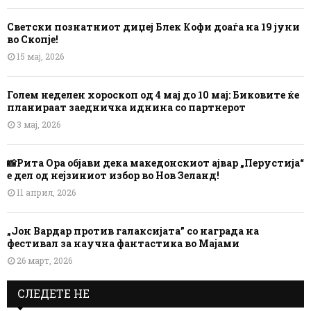
Светски познатниот диџеј Блек Кофи доаѓа на 19 јуни
во Скопје!
15 мај, 2026
Голем неделен хороскоп од 4 мај до 10 мај: Биковите ќе
планираат заедничка иднина со партнерот
3 мај, 2026
📸Рита Ора објави дека македонскиот ајвар „Перустија“
е дел од нејзиниот избор во Нов Зеланд!
11 април, 2026
„Јон Вардар против галаксијата” со награда на
фестивал за научна фантастика во Мајами
26 март, 2026
СЛЕДЕТЕ НЕ