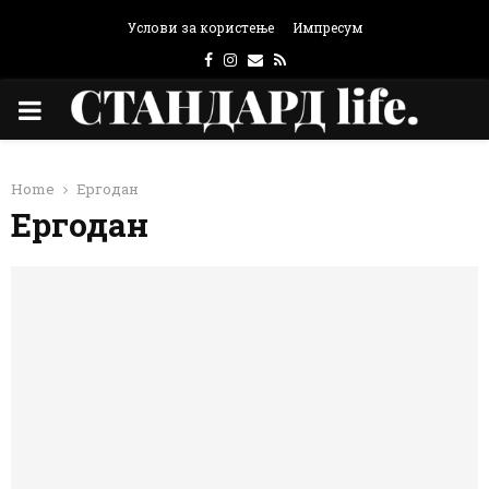
Услови за користење
Импресум
Facebook
Instagram
Email
Rss
PRIMARY
MENU
Home
Ергодан
Ергодан