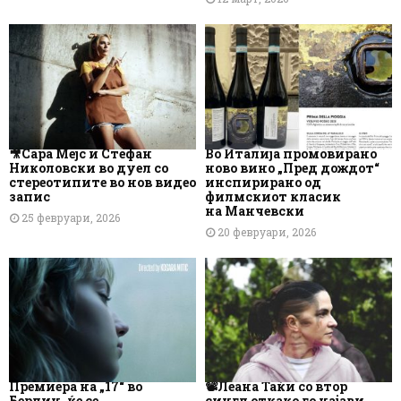
🎥Сара Мејс и Стефан
Во Италија промовирано
Николовски во дуел со
ново вино „Пред дождот“
стереотипите во нов видео
инспирирано од
запис
филмскиот класик
на Манчевски
25 февруари, 2026
20 февруари, 2026
Премиера на „17“ во
📽️Леана Таќи со втор
Берлин, ќе се
сингл откако го најави