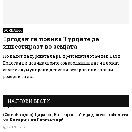
КОМПАНИИ
Ергодан ги повика Турците да
инвестираат во земјата
По падот на турската лира, претседателот Реџеп Таип
Ердоган ги повика своите сонародници да ги вложат
своите акумулирани девизни резерви или златни
резерви за да...
НАЈНОВИ ВЕСТИ
(Фото+видео) Дара со „Бангаранга“ ѝ ја донесе победата
на Бугарија на Евровизија!
17 мај, 2026