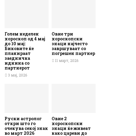
Голем неделен
Овие три
хороскоп од 4 мај
хороскопски
до 10 мај:
знаци најчесто
Биковите ќе
завршуваат со
планираат
погрешен партнер
заедничка
11 март, 2026
иднина со
партнерот
3 мај, 2026
Руски астролог
Овие 2
откри што го
хороскопски
очекува секој знак
знаци ќе живеат
во март 2026
како цареви до