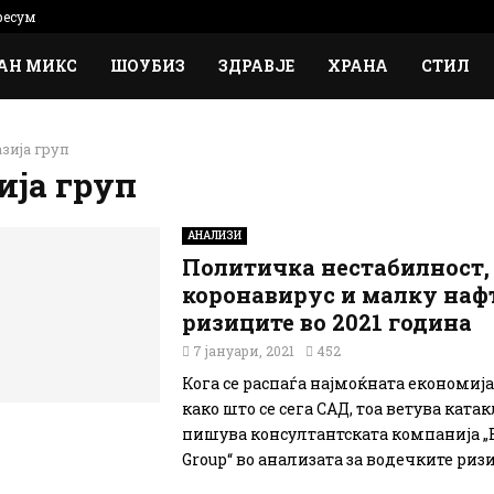
есум
АН МИКС
ШОУБИЗ
ЗДРАВЈЕ
ХРАНА
СТИЛ
зија груп
ија груп
АНАЛИЗИ
Политичка нестабилност,
коронавирус и малку наф
ризиците во 2021 година
7 јануари, 2021
452
Кога се распаѓа најмоќната економија 
како што се сега САД, тоа ветува ката
пишува консултантската компанија „E
Group“ во анализата за водечките ризи