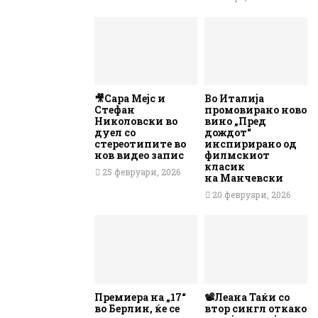
🎥Сара Мејс и
Во Италија
Стефан
промовирано ново
Николовски во
вино „Пред
дуел со
дождот“
стереотипите во
инспирирано од
нов видео запис
филмскиот
класик
25 февруари, 2026
на Манчевски
20 февруари, 2026
Премиера на „17“
📽️Леана Таќи со
во Берлин, ќе се
втор сингл откако