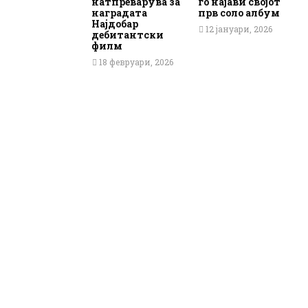
натпреварува за
го најави својот
наградата
прв соло албум
Најдобар
12 јануари, 2026
дебитантски
филм
18 февруари, 2026