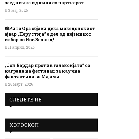
заедничка иднина со партнерот
3 мај, 2026
📸Рита Ора објави дека македонскиот
ајвар „Перустија“ е дел од нејзиниот
избор во Нов Зеланд!
11 април, 2026
„Јон Вардар против галаксијата” со
награда на фестивал за научна
фантастика во Мајами
26 март, 2026
СЛЕДЕТЕ НЕ
ХОРОСКОП