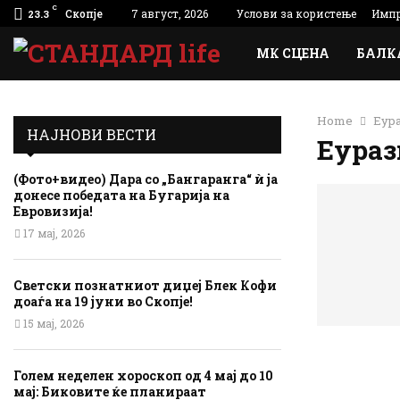
C
Скопје
7 август, 2026
Услови за користење
Импр
23.3
МК СЦЕНА
БАЛК
Home
Еура
НАЈНОВИ ВЕСТИ
Еураз
(Фото+видео) Дара со „Бангаранга“ ѝ ја
донесе победата на Бугарија на
Евровизија!
17 мај, 2026
Светски познатниот диџеј Блек Кофи
доаѓа на 19 јуни во Скопје!
15 мај, 2026
Голем неделен хороскоп од 4 мај до 10
мај: Биковите ќе планираат