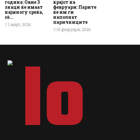
година: Овие 3
крајот на
знаци ќе имаат
февруари: Парите
најмногу среќа,
ќе им ги
сè...
наполнат
паричниците
1 март, 2026
15 февруари, 2026