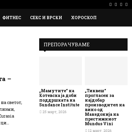
Facebook
Instag
Ema
Rs
ФИТНЕС
СЕКС И ВРСКИ
ХОРОСКОП
ПРЕПОРАЧУВАМЕ
та –
„Мамутите“ на
„Тиквеш“
Котевска ја доби
прогласен за
поддршката на
најдобар
на светот,
Sundance Institute
производител на
клизми,
вино од
25 март, 2026
Македонија на
urasia
престижниот
ци...
Mundus Vini
12 март, 2026