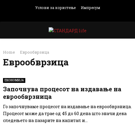
Услови за користење
Импресум
Facebook
Instagram
Email
Rss
PRIMARY
Home
Еврообврзица
MENU
Еврообврзица
ЕКОНОМИЈА
Започнува процесот на издавање на
еврообврзница
Го започнуваме процесот на издавање на еврообврзница.
Процесот може да трае од 45 до 60 дена што значи дека
следењето на пазарите на капитал и...