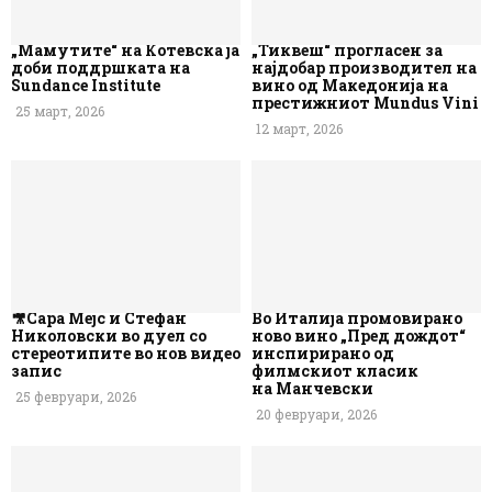
„Мамутите“ на Котевска ја
„Тиквеш“ прогласен за
доби поддршката на
најдобар производител на
Sundance Institute
вино од Македонија на
престижниот Mundus Vini
25 март, 2026
12 март, 2026
🎥Сара Мејс и Стефан
Во Италија промовирано
Николовски во дуел со
ново вино „Пред дождот“
стереотипите во нов видео
инспирирано од
запис
филмскиот класик
на Манчевски
25 февруари, 2026
20 февруари, 2026