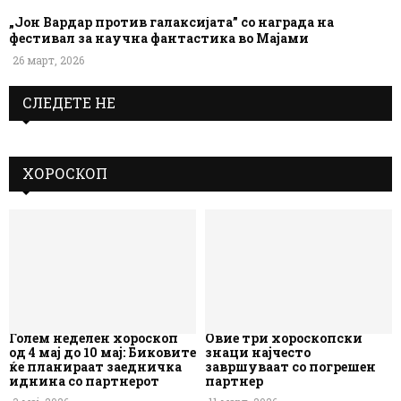
„Јон Вардар против галаксијата” со награда на
фестивал за научна фантастика во Мајами
26 март, 2026
СЛЕДЕТЕ НЕ
ХОРОСКОП
Голем неделен хороскоп
Овие три хороскопски
од 4 мај до 10 мај: Биковите
знаци најчесто
ќе планираат заедничка
завршуваат со погрешен
иднина со партнерот
партнер