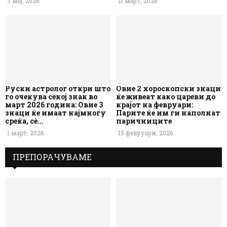
3 мај, 2026
11 март, 2026
Руски астролог откри што
Овие 2 хороскопски знаци
го очекува секој знак во
ќе живеат како цареви до
март 2026 година: Овие 3
крајот на февруари:
знаци ќе имаат најмногу
Парите ќе им ги наполнат
среќа, сè...
паричниците
1 март, 2026
15 февруари, 2026
ПРЕПОРАЧУВАМЕ