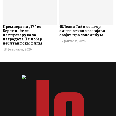
Премиера на „17“ во
📽️Леана Таќи со втор
Берлин, ќе се
сингл откако го најави
натпреварува за
својот прв соло албум
наградата Најдобар
12 јануари, 2026
дебитантски филм
18 февруари, 2026