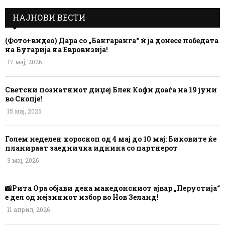
НАЈНОВИ ВЕСТИ
(Фото+видео) Дара со „Бангаранга“ ѝ ја донесе победата
на Бугарија на Евровизија!
17 мај, 2026
Светски познатниот диџеј Блек Кофи доаѓа на 19 јуни
во Скопје!
15 мај, 2026
Голем неделен хороскоп од 4 мај до 10 мај: Биковите ќе
планираат заедничка иднина со партнерот
3 мај, 2026
📸Рита Ора објави дека македонскиот ајвар „Перустија“
е дел од нејзиниот избор во Нов Зеланд!
11 април, 2026