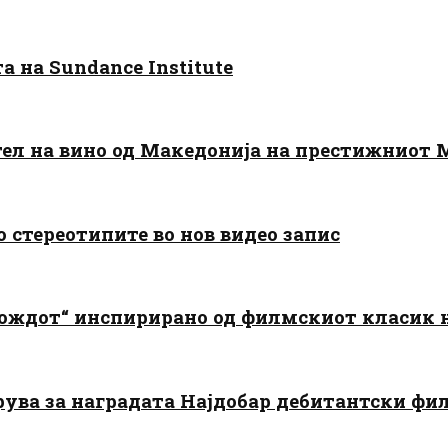
 на Sundance Institute
тел на вино од Македонија на престижниот 
о стереотипите во нов видео запис
дождот“ инспирирано од филмскиот класик
арува за наградата Најдобар дебитантски фи