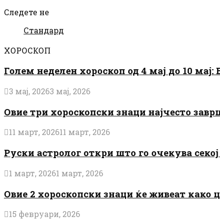
Следете не
Стандард
ХОРОСКОП
Голем неделен хороскоп од 4 мај до 10 мај
3 мај, 2026
3 мај, 2026
Овие три хороскопски знаци најчесто завр
11 март, 2026
11 март, 2026
Руски астролог откри што го очекува секој 
1 март, 2026
1 март, 2026
Овие 2 хороскопски знаци ќе живеат како 
15 февруари, 2026