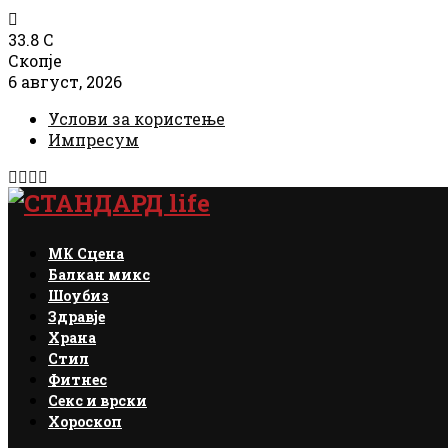
33.8
C
Скопје
6 август, 2026
Услови за користење
Импресум
Facebook
Instagram
Email
Rss
МК Сцена
Балкан микс
Шоубиз
Здравје
Храна
Стил
Фитнес
Секс и врски
Хороскоп