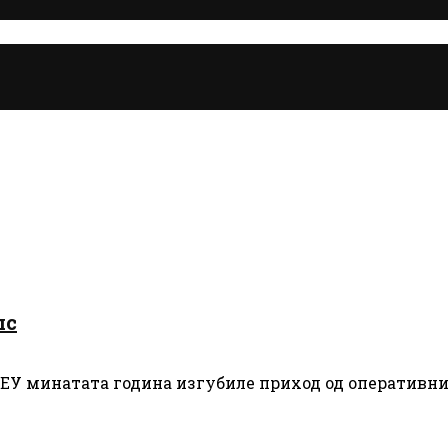
пс
ЕУ минатата година изгубиле приход од оперативни с