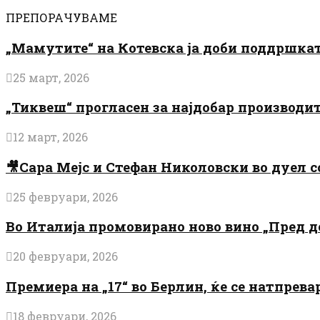
ПРЕПОРАЧУВАМЕ
„Мамутите“ на Котевска ја доби поддршката
25 март, 2026
„Тиквеш“ прогласен за најдобар производи
12 март, 2026
🎥Сара Мејс и Стефан Николовски во дуел с
25 февруари, 2026
Во Италија промовирано ново вино „Пред 
20 февруари, 2026
Премиера на „17“ во Берлин, ќе се натпрев
18 февруари, 2026