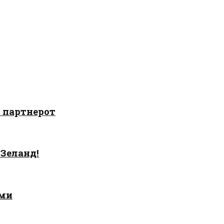
о партнерот
 Зеланд!
ами