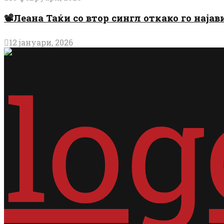
📽️Леана Таќи со втор сингл откако го најав
12 јануари, 2026