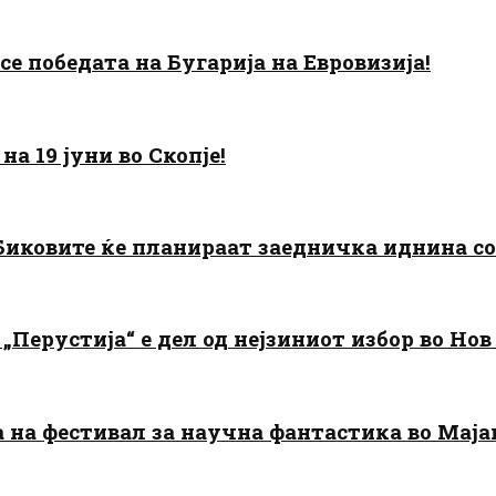
есе победата на Бугарија на Евровизија!
а 19 јуни во Скопје!
: Биковите ќе планираат заедничка иднина с
„Перустија“ е дел од нејзиниот избор во Нов
да на фестивал за научна фантастика во Мај