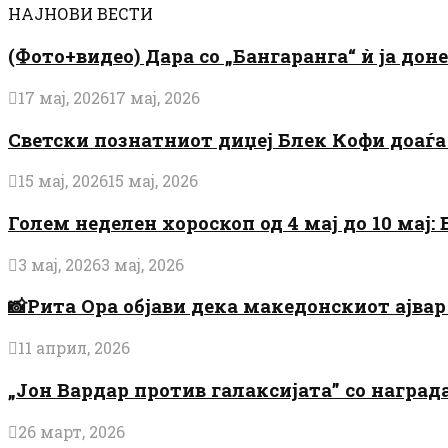
НАЈНОВИ ВЕСТИ
(Фото+видео) Дара со „Бангаранга“ ѝ ја дон
17 мај, 2026
17 мај, 2026
Светски познатниот диџеј Блек Кофи доаѓа н
15 мај, 2026
15 мај, 2026
Голем неделен хороскоп од 4 мај до 10 мај
3 мај, 2026
3 мај, 2026
📸Рита Ора објави дека македонскиот ајвар 
11 април, 2026
„Јон Вардар против галаксијата” со награ
26 март, 2026