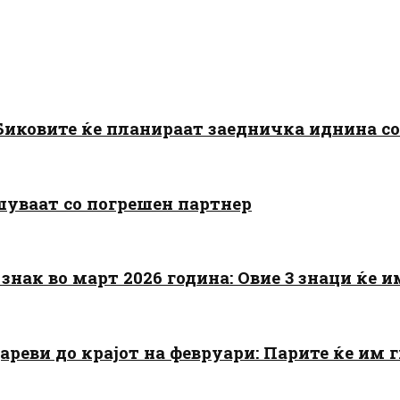
: Биковите ќе планираат заедничка иднина с
шуваат со погрешен партнер
знак во март 2026 година: Овие 3 знаци ќе им
цареви до крајот на февруари: Парите ќе им