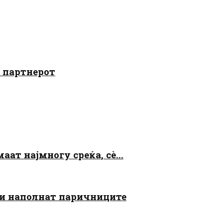
о партнерот
аат најмногу среќа, сè...
 ги наполнат паричниците