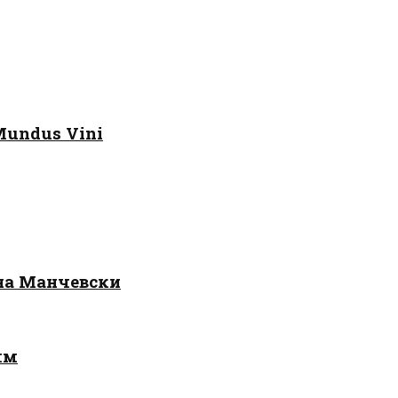
Mundus Vini
 на Манчевски
лм