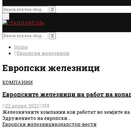
Search
for:
Search
Primary
Menu
Search
for:
Search
Home
Европски железници
Европски железници
КОМПАНИИ
Европските железници на работ на кола
22 април, 2021
358
Железничките компании кои работат во земјите на 
Здружението на европски...
Европски железници
колапс
топ-вести