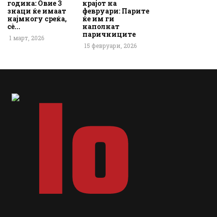
година: Овие 3
крајот на
знаци ќе имаат
февруари: Парите
најмногу среќа,
ќе им ги
сè...
наполнат
паричниците
1 март, 2026
15 февруари, 2026