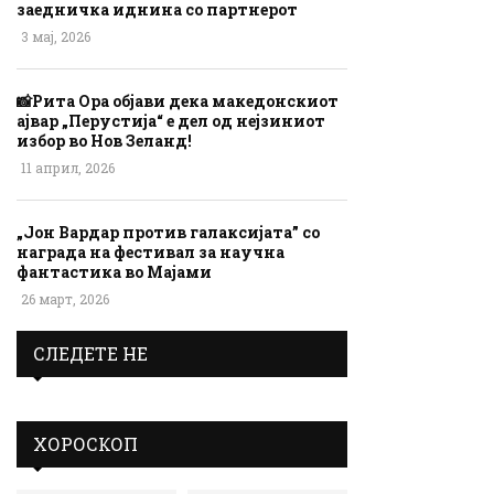
заедничка иднина со партнерот
3 мај, 2026
📸Рита Ора објави дека македонскиот
ајвар „Перустија“ е дел од нејзиниот
избор во Нов Зеланд!
11 април, 2026
„Јон Вардар против галаксијата” со
награда на фестивал за научна
фантастика во Мајами
26 март, 2026
СЛЕДЕТЕ НЕ
ХОРОСКОП