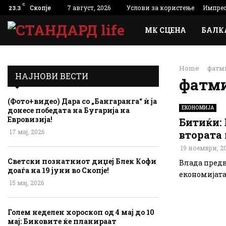
C
Скопје
7 август, 2026
Услови за користење
Импре
23.3
МК СЦЕНА
БАЛК
Home
фатм
НАЈНОВИ ВЕСТИ
фатми
(Фото+видео) Дара со „Бангаранга“ ѝ ја
ЕКОНОМИЈА
донесе победата на Бугарија на
Евровизија!
Битиќи: 
17 мај, 2026
втората 
19 ноември, 2
Светски познатниот диџеј Блек Кофи
Влада предви
доаѓа на 19 јуни во Скопје!
економијата 
15 мај, 2026
Голем неделен хороскоп од 4 мај до 10
мај: Биковите ќе планираат