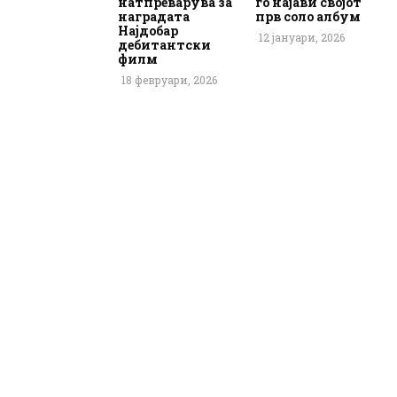
натпреварува за
го најави својот
наградата
прв соло албум
Најдобар
12 јануари, 2026
дебитантски
филм
18 февруари, 2026