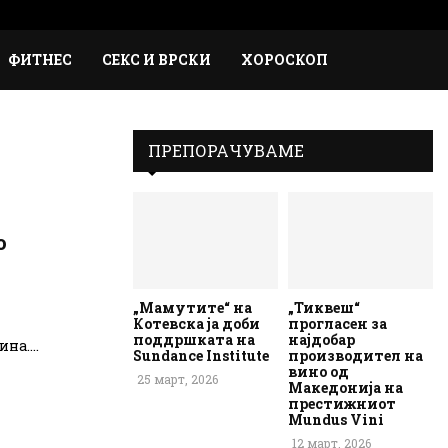
Faceb
Inst
Em
Rs
ФИТНЕС
СЕКС И ВРСКИ
ХОРОСКОП
ПРЕПОРАЧУВАМЕ
о
„Мамутите“ на
„Тиквеш“
Котевска ја доби
прогласен за
поддршката на
најдобар
на....
Sundance Institute
производител на
вино од
25 март, 2026
Македонија на
престижниот
Mundus Vini
12 март, 2026