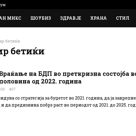
сум
АН МИКС
ШОУБИЗ
ЗДРАВЈЕ
ХРАНА
СТИЛ
ир бетиќи
р бетиќи
Враќање на БДП во преткризна состојба в
половина од 2022. година
020
407
дува со стратегија за буџетот во 2021. година, да ја закрепне
и да предизвика побрз раст во периодот од 2021. до 2025. годи