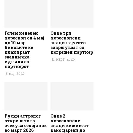
Голем неделен
Овие три
хороскоп од 4 мај
хороскопски
до 10 мај:
знаци најчесто
Биковите ќе
завршуваат со
планираат
погрешен партнер
заедничка
11 март, 2026
иднина со
партнерот
3 мај, 2026
Руски астролог
Овие 2
откри што го
хороскопски
очекува секој знак
знаци ќе живеат
во март 2026
како цареви до