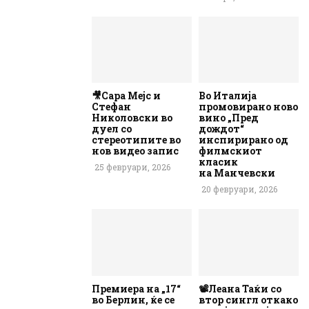
🎥Сара Мејс и
Во Италија
Стефан
промовирано ново
Николовски во
вино „Пред
дуел со
дождот“
стереотипите во
инспирирано од
нов видео запис
филмскиот
класик
25 февруари, 2026
на Манчевски
20 февруари, 2026
Премиера на „17“
📽️Леана Таќи со
во Берлин, ќе се
втор сингл откако