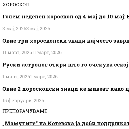
ХОРОСКОП
Голем неделен хороскоп од 4 мај до 10 мај
3 мај, 2026
3 мај, 2026
Овие три хороскопски знаци најчесто завр
11 март, 2026
11 март, 2026
Руски астролог откри што го очекува секој 
1 март, 2026
1 март, 2026
Овие 2 хороскопски знаци ќе живеат како 
15 февруари, 2026
ПРЕПОРАЧУВАМЕ
„Мамутите“ на Котевска ја доби поддршката