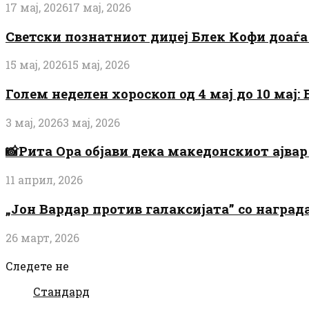
17 мај, 2026
17 мај, 2026
Светски познатниот диџеј Блек Кофи доаѓа н
15 мај, 2026
15 мај, 2026
Голем неделен хороскоп од 4 мај до 10 мај
3 мај, 2026
3 мај, 2026
📸Рита Ора објави дека македонскиот ајвар 
11 април, 2026
„Јон Вардар против галаксијата” со награ
26 март, 2026
Следете не
Стандард