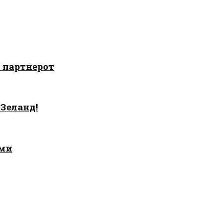
о партнерот
 Зеланд!
ами