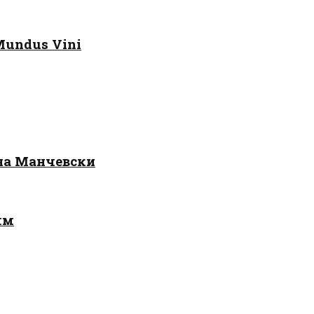
Mundus Vini
 на Манчевски
лм