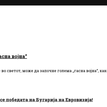
асна војна“
с во светот, може да започне голема „гасна војна“, к
есе победата на Бугарија на Евровизија!