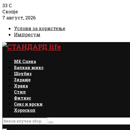
33
C
Скопје
7 август, 2026
Услови за користење
Импресум
Facebook
Instagram
Email
Rss
МК Сцена
Балкан микс
Шоубиз
Здравје
Храна
Стил
Фитнес
Секс и врски
Хороскоп
Search
Search
for: