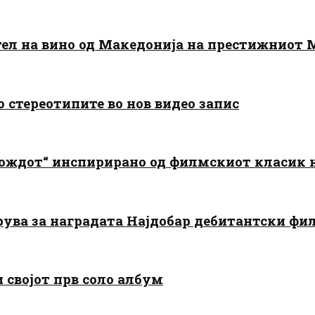
тел на вино од Македонија на престижниот 
о стереотипите во нов видео запис
дождот“ инспирирано од филмскиот класик
арува за наградата Најдобар дебитантски фи
и својот прв соло албум