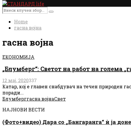
Primary
Menu
Search
Search
for:
Home
гасна војна
гасна војна
ЕКОНОМИЈА
„Блумберг“: Светот на работ на голема „г
12 мај, 2020
337
Катар, кој е главен снабдувач на течен природен га
поради...
Блумберг
гасна војна
Свет
НАЈНОВИ ВЕСТИ
(Фото+видео) Дара со „Бангаранга“ ѝ ја дон