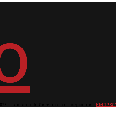
023 - standard.mk. Сите права се задржани. |
ИМПРЕС