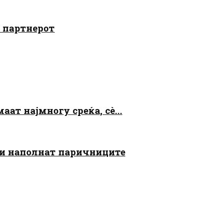
о партнерот
аат најмногу среќа, сè...
 ги наполнат паричниците