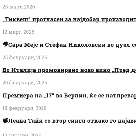
25 март, 2026
„Тиквеш“ прогласен за најдобар производи
12 март, 2026
🎥Сара Мејс и Стефан Николовски во дуел с
25 февруари, 2026
Во Италија промовирано ново вино „Пред 
20 февруари, 2026
Премиера на „17“ во Берлин, ќе се натпрев
18 февруари, 2026
📽️Леана Таќи со втор сингл откако го најав
12 јануари, 2026