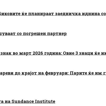
: Биковите ќе планираат заедничка иднина с
шуваат со погрешен партнер
знак во март 2026 година: Овие 3 знаци ќе им
цареви до крајот на февруари: Парите ќе им
 на Sundance Institute