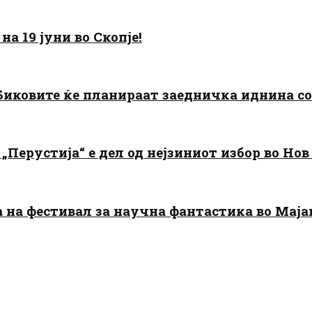
а 19 јуни во Скопје!
: Биковите ќе планираат заедничка иднина с
„Перустија“ е дел од нејзиниот избор во Нов
да на фестивал за научна фантастика во Мај