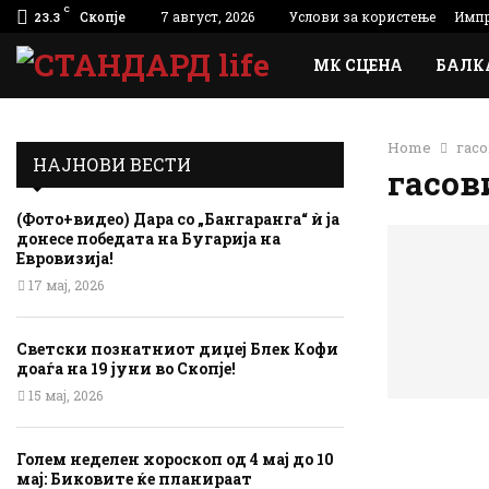
C
Скопје
7 август, 2026
Услови за користење
Импр
23.3
МК СЦЕНА
БАЛК
Home
гасо
НАЈНОВИ ВЕСТИ
гасов
(Фото+видео) Дара со „Бангаранга“ ѝ ја
донесе победата на Бугарија на
Евровизија!
17 мај, 2026
Светски познатниот диџеј Блек Кофи
доаѓа на 19 јуни во Скопје!
15 мај, 2026
Голем неделен хороскоп од 4 мај до 10
мај: Биковите ќе планираат