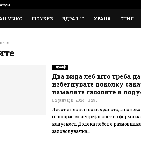
есум
АН МИКС
ШОУБИЗ
ЗДРАВЈЕ
ХРАНА
СТИЛ
вите
ите
Здравје
Два вида леб што треба да
избегнувате доколку сака
намалите гасовите и поду
2 јануари, 2024
295
Лебот е главен во исхраната, а понек
се поврзе со непријатност во форма на
надуеност. Додека лебот е разновидна
задоволувачка...