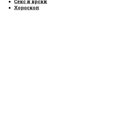
Секс и врски
Хороскоп