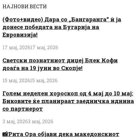
НАЈНОВИ ВЕСТИ
(Фото+видео) Дара со „Бангаранга“ ѝ ја
донесе победата на Бугарија на
Евровизија!
17 мај, 2026
17 мај, 2026
Светски познатниот диџеј Блек Кофи
доаѓа на 19 јуни во Скопје!
15 мај, 2026
15 мај, 2026
Голем неделен хороскоп од 4 мај до 10 мај:
Биковите ќе планираат заедничка иднина
со партнерот
3 мај, 2026
3 мај, 2026
📸Рита Ора објави дека македонскиот