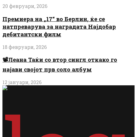
20 февруари, 2026
Премиера на „17“ во Берлин, ќе се
натпреварува за наградата Најдобар
дебитантски филм
18 февруари, 2026
📽️Леана Таќи со втор сингл откако го
најави својот прв соло албум
12 јануари, 2026