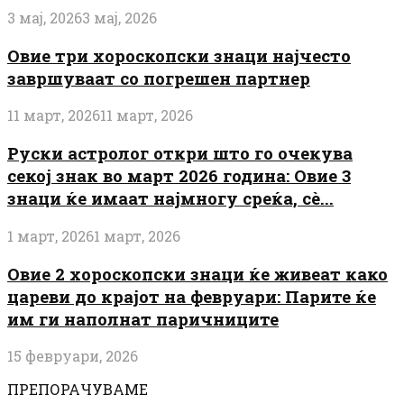
3 мај, 2026
3 мај, 2026
Овие три хороскопски знаци најчесто
завршуваат со погрешен партнер
11 март, 2026
11 март, 2026
Руски астролог откри што го очекува
секој знак во март 2026 година: Овие 3
знаци ќе имаат најмногу среќа, сè...
1 март, 2026
1 март, 2026
Овие 2 хороскопски знаци ќе живеат како
цареви до крајот на февруари: Парите ќе
им ги наполнат паричниците
15 февруари, 2026
ПРЕПОРАЧУВАМЕ