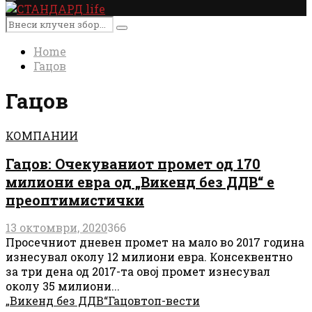
Primary
Menu
Search
Search
for:
Home
Гацов
Гацов
КОМПАНИИ
Гацов: Очекуваниот промет од 170
милиони евра од „Викенд без ДДВ“ е
преоптимистички
13 октомври, 2020
366
Просечниот дневен промет на мало во 2017 година
изнесувал околу 12 милиони евра. Консеквентно
за три дена од 2017-та овој промет изнесувал
околу 35 милиони...
„Викенд без ДДВ“
Гацов
топ-вести