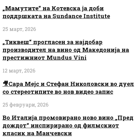
„Мамутите“ на Котевска ја доби
поддршката на Sundance Institute
25 март, 2026
„Тиквеш“ прогласен за најдобар
производител на вино од Македонија на
престижниот Mundus Vini
12 март, 2026
🎥Сара Мејс и Стефан Николовски во дуел
со стереотипите во нов видео запис
25 февруари, 2026
Во Италија промовирано ново вино „Пред
дождот“ инспирирано од филмскиот
класик на Манчевски