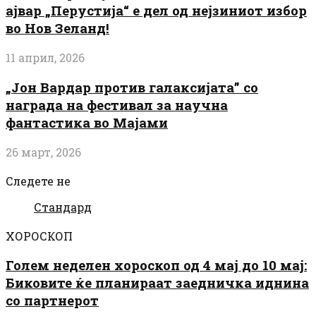
ајвар „Перустија“ е дел од нејзиниот избор
во Нов Зеланд!
11 април, 2026
„Јон Вардар против галаксијата” со
награда на фестивал за научна
фантастика во Мајами
26 март, 2026
Следете не
Стандард
ХОРОСКОП
Голем неделен хороскоп од 4 мај до 10 мај:
Биковите ќе планираат заедничка иднина
со партнерот