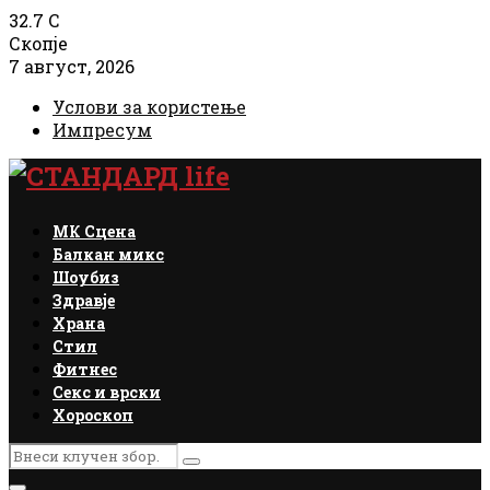
32.7
C
Скопје
7 август, 2026
Услови за користење
Импресум
Facebook
Instagram
Email
Rss
МК Сцена
Балкан микс
Шоубиз
Здравје
Храна
Стил
Фитнес
Секс и врски
Хороскоп
Search
Search
for: