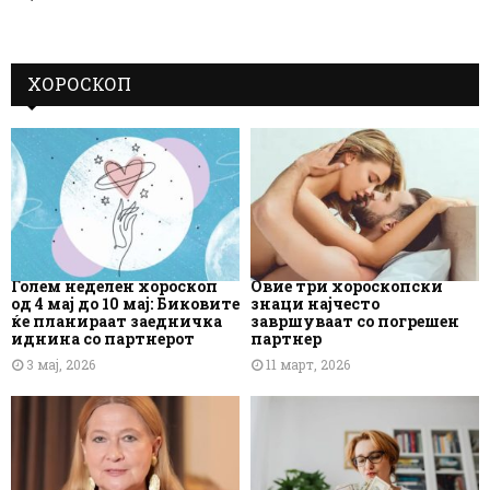
ХОРОСКОП
Голем неделен хороскоп
Овие три хороскопски
од 4 мај до 10 мај: Биковите
знаци најчесто
ќе планираат заедничка
завршуваат со погрешен
иднина со партнерот
партнер
3 мај, 2026
11 март, 2026