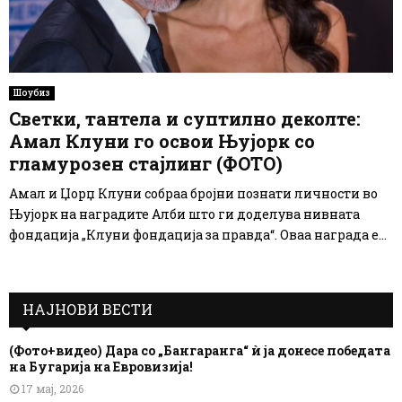
Шоубиз
Светки, тантела и суптилно деколте:
Амал Клуни го освои Њујорк со
гламурозен стајлинг (ФОТО)
Амал и Џорџ Клуни собраа бројни познати личности во
Њујорк на наградите Алби што ги доделува нивната
фондација „Клуни фондација за правда“. Оваа награда е...
НАЈНОВИ ВЕСТИ
(Фото+видео) Дара со „Бангаранга“ ѝ ја донесе победата
на Бугарија на Евровизија!
17 мај, 2026