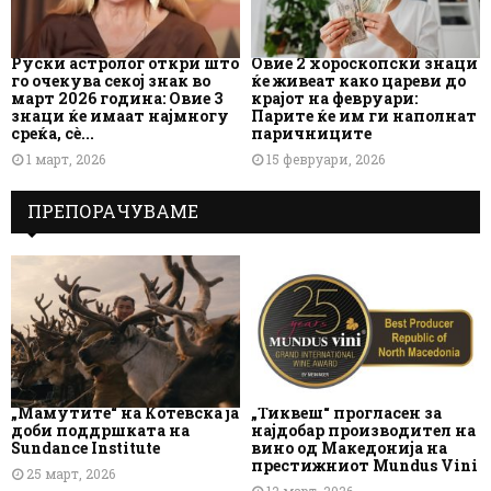
Руски астролог откри што
Овие 2 хороскопски знаци
го очекува секој знак во
ќе живеат како цареви до
март 2026 година: Овие 3
крајот на февруари:
знаци ќе имаат најмногу
Парите ќе им ги наполнат
среќа, сè...
паричниците
1 март, 2026
15 февруари, 2026
ПРЕПОРАЧУВАМЕ
„Мамутите“ на Котевска ја
„Тиквеш“ прогласен за
доби поддршката на
најдобар производител на
Sundance Institute
вино од Македонија на
престижниот Mundus Vini
25 март, 2026