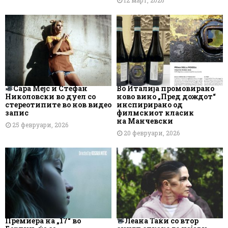
12 март, 2026
Сара Мејс и Стефан
Во Италија промовирано
Николовски во дуел со
ново вино „Пред дождот“
стереотипите во нов видео
инспирирано од
запис
филмскиот класик
на Манчевски
25 февруари, 2026
20 февруари, 2026
Премиера на „17“ во
Леана Таќи со втор