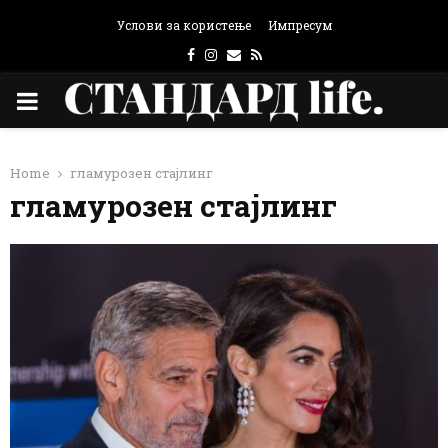
Услови за користење
Импресум
Facebook
Instagram
Email
Rss
PRIMARY
MENU
Home
гламурозен стајлинг
гламурозен стајлинг