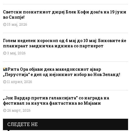
Светски познатниот диџеј Блек Кофи доаѓа на 19 јуни
во Скопје!
15 мај, 2026
Голем неделен хороскоп од 4 мај до 10 мај: Биковите ќе
планираат заедничка иднина со партнерот
3 мај, 2026
Рита Ора објави дека македонскиот ајвар
„Перустија“ е дел од нејзиниот избор во Нов Зеланд!
11 април, 2026
„Јон Вардар против галаксијата” со награда на
фестивал за научна фантастика во Мајами
26 март, 2026
СЛЕДЕТЕ НЕ