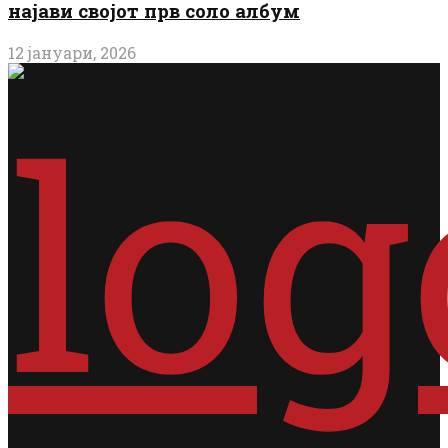
најави својот прв соло албум
12 јануари, 2026