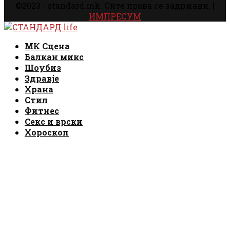
©2023 - standard.mk. Сите права се задржани. |
ИМПРЕСУМ
Facebook
Instagram
Email
Rss
Facebook
Instagram
Email
Rss
МК Сцена
Балкан микс
Шоубиз
Здравје
Храна
Стил
Фитнес
Секс и врски
Хороскоп