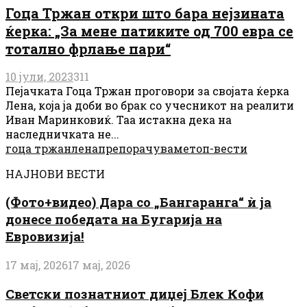
Гоца Тржан откри што бара нејзината
ќерка: „За мене патиките од 700 евра се
тотално фрлање пари“
10 јули, 2023
311
Пејачката Гоца Тржан проговори за својата ќерка
Лена, која ја доби во брак со учесникот на реалити
Иван Маринковиќ. Таа истакна дека на
наследничката не...
гоца тржан
лена
препорачуваме
топ-вести
НАЈНОВИ ВЕСТИ
(Фото+видео) Дара со „Бангаранга“ ѝ ја
донесе победата на Бугарија на
Евровизија!
17 мај, 2026
17 мај, 2026
Светски познатниот диџеј Блек Кофи