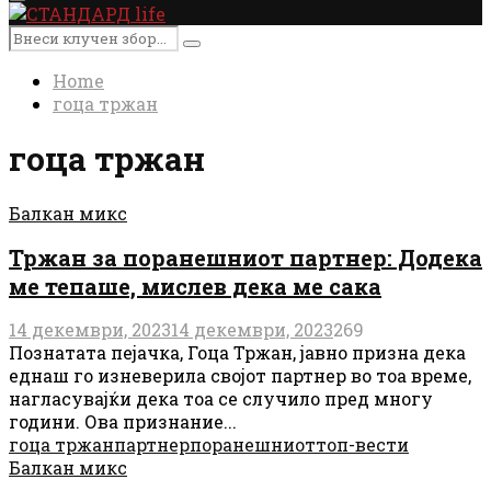
Primary
Menu
Search
Search
for:
Home
гоца тржан
гоца тржан
Балкан микс
Тржан за поранешниот партнер: Додека
ме тепаше, мислев дека ме сака
14 декември, 2023
14 декември, 2023
269
Познатата пејачка, Гоца Тржан, јавно призна дека
еднаш го изневерила својот партнер во тоа време,
нагласувајќи дека тоа се случило пред многу
години. Ова признание...
гоца тржан
партнер
поранешниот
топ-вести
Балкан микс