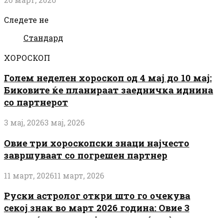
Следете не
Стандард
ХОРОСКОП
Голем неделен хороскоп од 4 мај до 10 мај:
Биковите ќе планираат заедничка иднина
со партнерот
3 мај, 2026
3 мај, 2026
Овие три хороскопски знаци најчесто
завршуваат со погрешен партнер
11 март, 2026
11 март, 2026
Руски астролог откри што го очекува
секој знак во март 2026 година: Овие 3