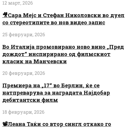
12 март, 2026
🎥Сара Мејс и Стефан Николовски во дуел
со стереотипите во нов видео запис
25 февруари, 2026
Во Италија промовирано ново вино „Пред
дождот“ инспирирано од филмскиот
класик на Манчевски
20 февруари, 2026
Премиера на „17“ во Берлин, ќе се
натпреварува за наградата Најдобар
дебитантски филм
18 февруари, 2026
📽️Леана Таќи со втор сингл откако го