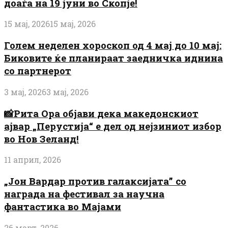
доаѓа на 19 јуни во Скопје!
15 мај, 2026
15 мај, 2026
Голем неделен хороскоп од 4 мај до 10 мај:
Биковите ќе планираат заедничка иднина
со партнерот
3 мај, 2026
3 мај, 2026
📸Рита Ора објави дека македонскиот
ајвар „Перустија“ е дел од нејзиниот избор
во Нов Зеланд!
11 април, 2026
„Јон Вардар против галаксијата” со
награда на фестивал за научна
фантастика во Мајами
26 март, 2026