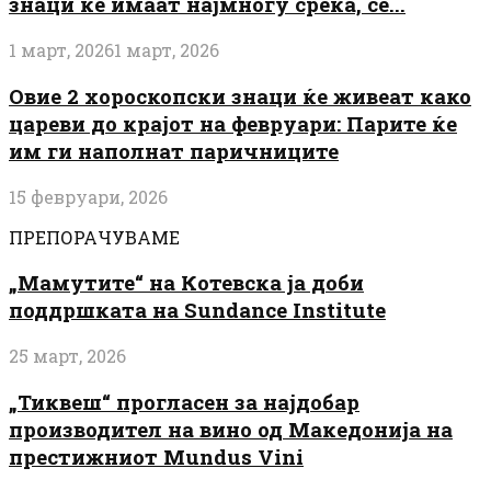
знаци ќе имаат најмногу среќа, сè...
1 март, 2026
1 март, 2026
Овие 2 хороскопски знаци ќе живеат како
цареви до крајот на февруари: Парите ќе
им ги наполнат паричниците
15 февруари, 2026
ПРЕПОРАЧУВАМЕ
„Мамутите“ на Котевска ја доби
поддршката на Sundance Institute
25 март, 2026
„Тиквеш“ прогласен за најдобар
производител на вино од Македонија на
престижниот Mundus Vini