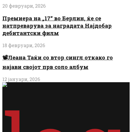
20 февруари, 2026
Премиера на „17“ во Берлин, ќе се
натпреварува за наградата Најдобар
дебитантски филм
18 февруари, 2026
📽️Леана Таќи со втор сингл откако го
најави својот прв соло албум
12 јануари, 2026