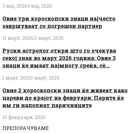
3 мај, 2026
3 мај, 2026
Овие три хороскопски знаци најчесто
завршуваат со погрешен партнер
11 март, 2026
11 март, 2026
Руски астролог откри што го очекува
секој знак во март 2026 година: Овие 3
знаци ќе имаат најмногу среќа, сè...
1 март, 2026
1 март, 2026
Овие 2 хороскопски знаци ќе живеат како
цареви до крајот на февруари: Парите ќе
им ги наполнат паричниците
15 февруари, 2026
ПРЕПОРАЧУВАМЕ