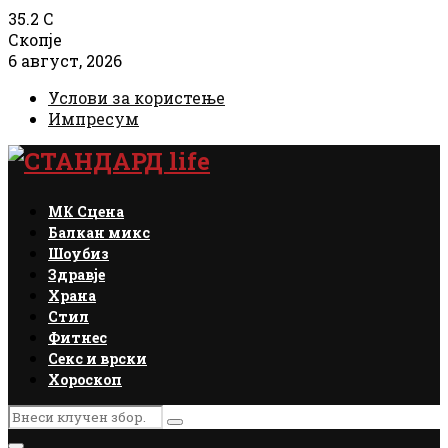
35.2
C
Скопје
6 август, 2026
Услови за користење
Импресум
Facebook
Instagram
Email
Rss
МК Сцена
Балкан микс
Шоубиз
Здравје
Храна
Стил
Фитнес
Секс и врски
Хороскоп
Search
Search
for: