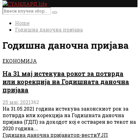
Primary
Menu
Search
Search
for:
Home
Годишна даночна пријава
Годишна даночна пријава
ЕКОНОМИЈА
На 31 мај истекува рокот за потврда
или корекција на Годишната даночна
пријава
25 мај, 2021
362
На 31.05.2021 година истекува законскиот рок за
потврда или корекција на Годишната даночна
пријава (ГДП) за доходот кој е остварен во текот на
2020 година....
Годишна даночна пријава
топ-вести
УЈП