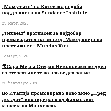
„Мамутите“ на Котевска ја доби
поддршката на Sundance Institute
25 март, 2026
„Тиквеш“ прогласен за најдобар
производител на вино од Македонија на
престижниот Mundus Vini
12 март, 2026
🎥Сара Мејс и Стефан Николовски во дуел
со стереотипите во нов видео запис
25 февруари, 2026
Во Италија промовирано ново вино „Пред
дождот“ инспирирано од филмскиот
класик на Манчевски