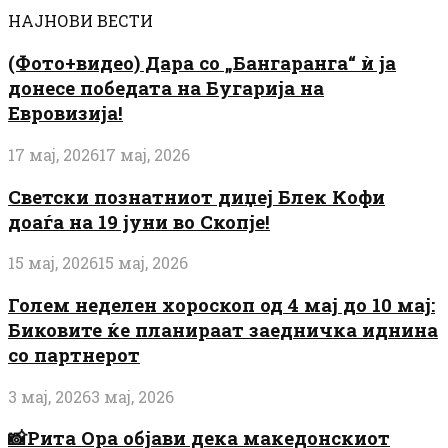
НАЈНОВИ ВЕСТИ
(Фото+видео) Дара со „Бангаранга“ ѝ ја
донесе победата на Бугарија на
Евровизија!
17 мај, 2026
17 мај, 2026
Светски познатниот диџеј Блек Кофи
доаѓа на 19 јуни во Скопје!
15 мај, 2026
15 мај, 2026
Голем неделен хороскоп од 4 мај до 10 мај:
Биковите ќе планираат заедничка иднина
со партнерот
3 мај, 2026
3 мај, 2026
📸Рита Ора објави дека македонскиот