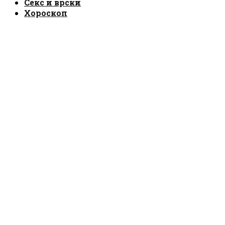
Секс и врски
Хороскоп