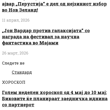
ајвар „Перустија“ е дел од нејзиниот избор
во Нов Зеланд!
11 април, 2026
„Јон Вардар против галаксијата” со
награда на фестивал за научна
фантастика во Мајами
26 март, 2026
Следете не
Стандард
ХОРОСКОП
Голем неделен хороскоп од 4 мај до 10 мај:
Биковите ќе планираат заедничка иднина
со партнерот