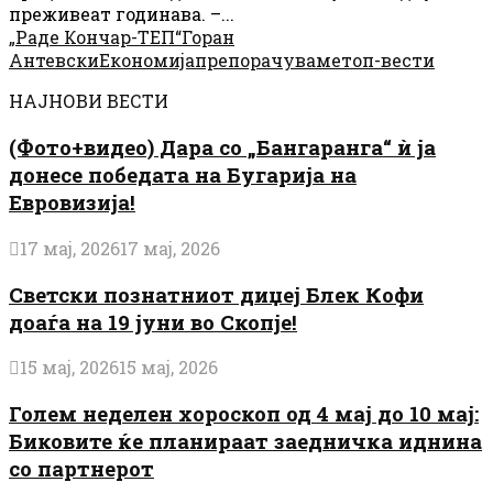
преживеат годинава. –...
„Раде Кончар-ТЕП“
Горан
Антевски
Економија
препорачуваме
топ-вести
НАЈНОВИ ВЕСТИ
(Фото+видео) Дара со „Бангаранга“ ѝ ја
донесе победата на Бугарија на
Евровизија!
17 мај, 2026
17 мај, 2026
Светски познатниот диџеј Блек Кофи
доаѓа на 19 јуни во Скопје!
15 мај, 2026
15 мај, 2026
Голем неделен хороскоп од 4 мај до 10 мај:
Биковите ќе планираат заедничка иднина
со партнерот