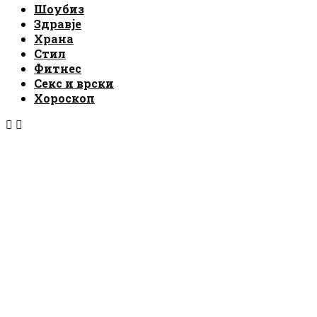
Шоубиз
Здравје
Храна
Стил
Фитнес
Секс и врски
Хороскоп