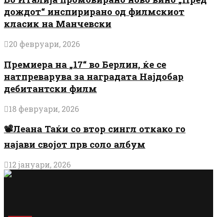
дождот“ инспирирано од филмскиот
класик на Манчевски
20 февруари, 2026
Премиера на „17“ во Берлин, ќе се
натпреварува за наградата Најдобар
дебитантски филм
18 февруари, 2026
📽️Леана Таќи со втор сингл откако го
најави својот прв соло албум
12 јануари, 2026