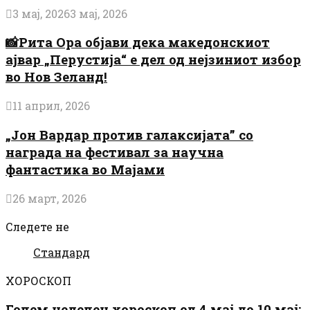
3 мај, 2026
3 мај, 2026
📸Рита Ора објави дека македонскиот
ајвар „Перустија“ е дел од нејзиниот избор
во Нов Зеланд!
11 април, 2026
„Јон Вардар против галаксијата” со
награда на фестивал за научна
фантастика во Мајами
26 март, 2026
Следете не
Стандард
ХОРОСКОП
Голем неделен хороскоп од 4 мај до 10 мај: