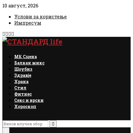
10 август, 2026
Услови за користење
Импресум
Facebook
Instagram
Email
Rss
МК Сцена
Балкан микс
Шоубиз
Здравје
Храна
Стил
Фитнес
Секс и врски
Хороскоп
Search
for:
Search
Primary