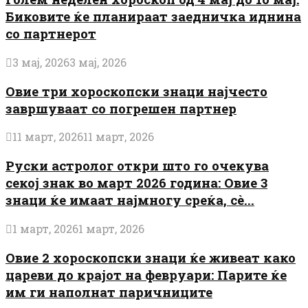
Биковите ќе планираат заедничка иднина
со партнерот
3 мај, 2026
3 мај, 2026
Овие три хороскопски знаци најчесто
завршуваат со погрешен партнер
11 март, 2026
11 март, 2026
Руски астролог откри што го очекува
секој знак во март 2026 година: Овие 3
знаци ќе имаат најмногу среќа, сè...
1 март, 2026
1 март, 2026
Овие 2 хороскопски знаци ќе живеат како
цареви до крајот на февруари: Парите ќе
им ги наполнат паричниците