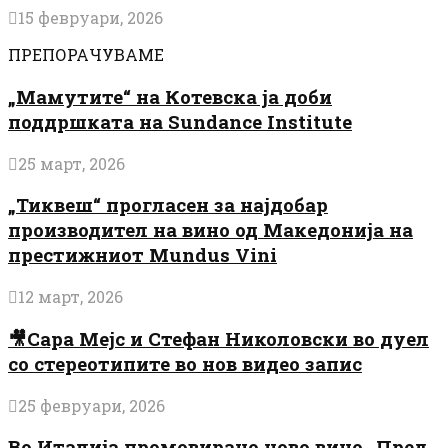
15 февруари, 2026
ПРЕПОРАЧУВАМЕ
„Мамутите“ на Котевска ја доби
поддршката на Sundance Institute
25 март, 2026
„Тиквеш“ прогласен за најдобар
производител на вино од Македонија на
престижниот Mundus Vini
12 март, 2026
🎥Сара Мејс и Стефан Николовски во дуел
со стереотипите во нов видео запис
25 февруари, 2026
Во Италија промовирано ново вино „Пред