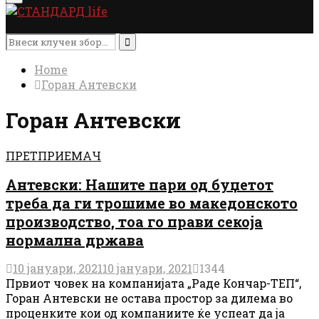
Menu
Search
for:
Search
Home
Горан Антевски
Горан Антевски
ПРЕТПРИЕМАЧ
Антевски: Нашите пари од буџетот
треба да ги трошиме во македонското
производство, тоа го прави секоја
нормална држава
10 јануари, 2021
10 јануари, 2021
1344
Првиот човек на компанијата „Раде Кончар-ТЕП“,
Горан Антевски не остава простор за дилема во
проценките кои од компаниите ќе успеат да ја