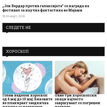
„Јон Вардар против галаксијата” со награда на
фестивал за научна фантастика во Мајами
26 март, 2026
СЛЕДЕТЕ НЕ
ХОРОСКОП
Голем неделен хороскоп
Овие три хороскопски
од 4 мај до 10 мај: Биковите
знаци најчесто
ќе планираат заедничка
завршуваат со погрешен
иднина со партнерот
партнер