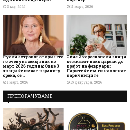
3 мај, 2026
11 март, 2026
Руски астролог откри што
Овие 2 хороскопски знаци
го очекува секој знак во
ќе живеат како цареви до
март 2026 година: Овие 3
крајот на февруари:
знаци ќе имаат најмногу
Парите ќе им ги наполнат
среќа, сè...
паричниците
1 март, 2026
15 февруари, 2026
ПРЕПОРАЧУВАМЕ