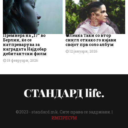
Премиера на „17“ во
📽️Леана Таќи со втор
Берлин, ќе се
сингл откако го најави
натпреварува за
својот прв соло албум
наградата Најдобар
12 јануари, 2026
дебитантски филм
18 февруари, 2026
©2023 - standard.mk. Сите права се задржани. |
ИМПРЕСУМ