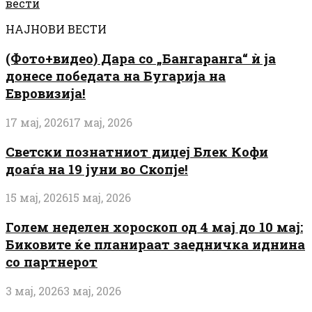
вести
НАЈНОВИ ВЕСТИ
(Фото+видео) Дара со „Бангаранга“ ѝ ја
донесе победата на Бугарија на
Евровизија!
17 мај, 2026
17 мај, 2026
Светски познатниот диџеј Блек Кофи
доаѓа на 19 јуни во Скопје!
15 мај, 2026
15 мај, 2026
Голем неделен хороскоп од 4 мај до 10 мај:
Биковите ќе планираат заедничка иднина
со партнерот
3 мај, 2026
3 мај, 2026