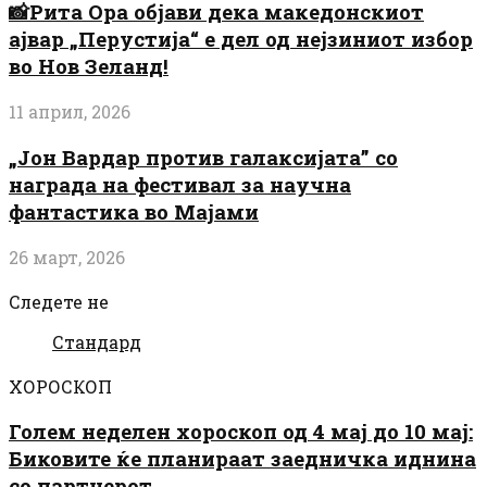
📸Рита Ора објави дека македонскиот
ајвар „Перустија“ е дел од нејзиниот избор
во Нов Зеланд!
11 април, 2026
„Јон Вардар против галаксијата” со
награда на фестивал за научна
фантастика во Мајами
26 март, 2026
Следете не
Стандард
ХОРОСКОП
Голем неделен хороскоп од 4 мај до 10 мај:
Биковите ќе планираат заедничка иднина
со партнерот