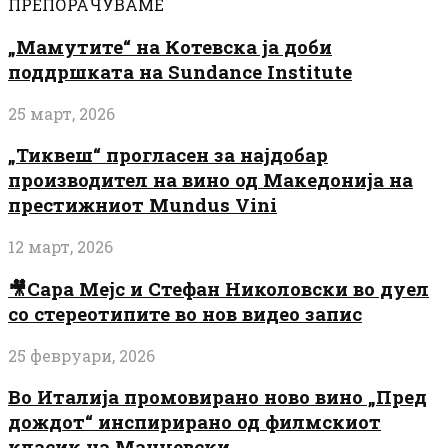
ПРЕПОРАЧУВАМЕ
„Мамутите“ на Котевска ја доби
поддршката на Sundance Institute
25 март, 2026
„Тиквеш“ прогласен за најдобар
производител на вино од Македонија на
престижниот Mundus Vini
12 март, 2026
🎥Сара Мејс и Стефан Николовски во дуел
со стереотипите во нов видео запис
25 февруари, 2026
Во Италија промовирано ново вино „Пред
дождот“ инспирирано од филмскиот
класик на Манчевски