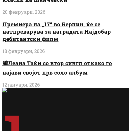
20 февруари, 2026
Премиера на „17“ во Берлин, ќе се
натпреварува за наградата Најдобар
дебитантски филм
18 февруари, 2026
📽️Леана Таќи со втор сингл откако го
најави својот прв соло албум
12 јануари, 2026