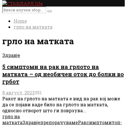
Primary
Menu
Search
Search
for:
Home
грло на матката
грло на матката
Здравје
5 симптоми на рак на грлото на
матката – од необичен оток до болки во
грбот
8 август, 2023
351
Ракот на грлото на матката е вид на рак кој може
да се појави каде било на грлото на матката,
односно отворот што ги поврзува...
грло на
матката
Здравје
препорачуваме
Рак
симптоми
топ-