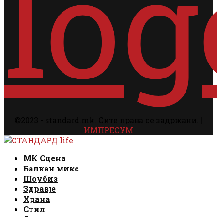
©2023 - standard.mk. Сите права се задржани. |
ИМПРЕСУМ
Facebook
Instagram
Email
Rss
Facebook
Instagram
Email
Rss
МК Сцена
Балкан микс
Шоубиз
Здравје
Храна
Стил