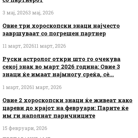
3 мај, 2026
3 мај, 2026
Овие три хороскопски знаци најчесто
завршуваат со погрешен партнер
11 март, 2026
11 март, 2026
Руски астролог откри што го очекува
секој знак во март 2026 година: Овие 3
знаци ќе имаат најмногу среќа, сè...
1 март, 2026
1 март, 2026
Овие 2 хороскопски знаци ќе живеат како
цареви до крајот на февруари: Парите ќе
им ги наполнат паричниците
15 февруари, 2026