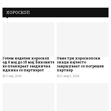
ХОРОСКОП
Голем неделен хороскоп
Овие три хороскопски
од 4 мај до 10 мај: Биковите
знаци најчесто
ќе планираат заедничка
завршуваат со погрешен
иднина со партнерот
партнер
3 мај, 2026
11 март, 2026