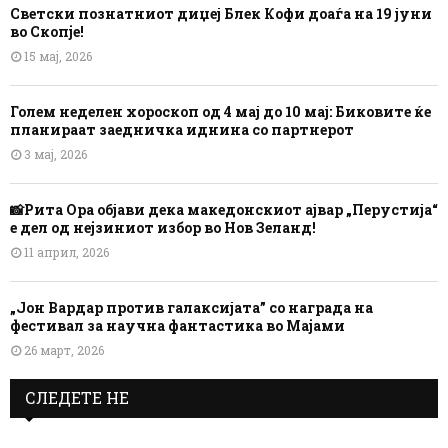
Светски познатниот диџеј Блек Кофи доаѓа на 19 јуни
во Скопје!
15 мај, 2026
Голем неделен хороскоп од 4 мај до 10 мај: Биковите ќе
планираат заедничка иднина со партнерот
3 мај, 2026
📸Рита Ора објави дека македонскиот ајвар „Перустија“
е дел од нејзиниот избор во Нов Зеланд!
11 април, 2026
„Јон Вардар против галаксијата” со награда на
фестивал за научна фантастика во Мајами
26 март, 2026
СЛЕДЕТЕ НЕ