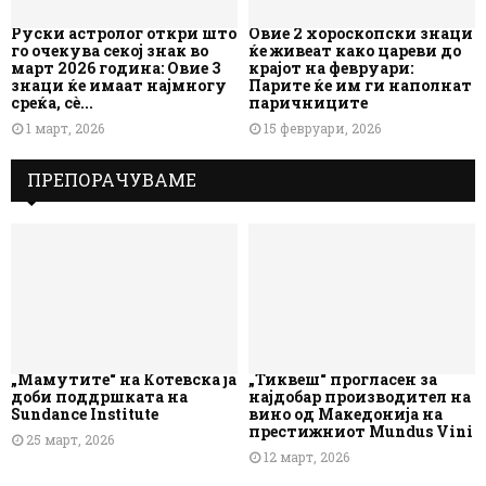
Руски астролог откри што
Овие 2 хороскопски знаци
го очекува секој знак во
ќе живеат како цареви до
март 2026 година: Овие 3
крајот на февруари:
знаци ќе имаат најмногу
Парите ќе им ги наполнат
среќа, сè...
паричниците
1 март, 2026
15 февруари, 2026
ПРЕПОРАЧУВАМЕ
„Мамутите“ на Котевска ја
„Тиквеш“ прогласен за
доби поддршката на
најдобар производител на
Sundance Institute
вино од Македонија на
престижниот Mundus Vini
25 март, 2026
12 март, 2026