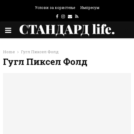
Услови за користење
Импресум
Facebook
Instagram
Email
Rss
PRIMARY
MENU
Home
Гугл Пиксел Фолд
Гугл Пиксел Фолд