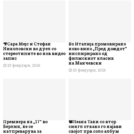
🎥Сара Мејс и Стефан
Во Италија промовирано
Николовски во дуел со
ново вино „Пред дождот“
стереотипите во нов видео
инспирирано од
запис
филмскиот класик
на Манчевски
25 февруари, 2026
20 февруари, 2026
Премиера на „17“ во
📽️Леана Таќи со втор
Берлин, ќе се
сингл откако го најави
натпреварува за
својот прв соло албум