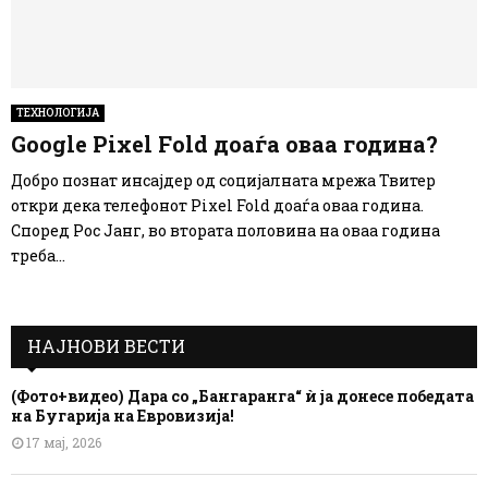
ТЕХНОЛОГИЈА
Google Pixel Fold доаѓа оваа година?
Добро познат инсајдер од социјалната мрежа Твитер
откри дека телефонот Pixel Fold доаѓа оваа година.
Според Рос Јанг, во втората половина на оваа година
треба...
НАЈНОВИ ВЕСТИ
(Фото+видео) Дара со „Бангаранга“ ѝ ја донесе победата
на Бугарија на Евровизија!
17 мај, 2026