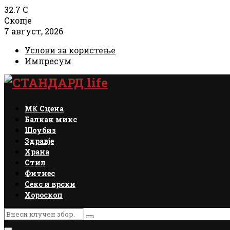
32.7
C
Скопје
7 август, 2026
Услови за користење
Импресум
Facebook
Instagram
Email
Rss
МК Сцена
Балкан микс
Шоубиз
Здравје
Храна
Стил
Фитнес
Секс и врски
Хороскоп
Search
Search
for: