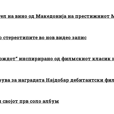
тел на вино од Македонија на престижниот 
о стереотипите во нов видео запис
дождот“ инспирирано од филмскиот класик
арува за наградата Најдобар дебитантски фи
и својот прв соло албум