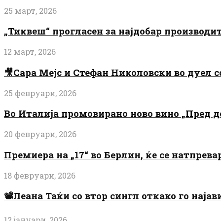
25 март, 2026
„Тиквеш“ прогласен за најдобар производи
12 март, 2026
🎥Сара Мејс и Стефан Николовски во дуел с
25 февруари, 2026
Во Италија промовирано ново вино „Пред 
20 февруари, 2026
Премиера на „17“ во Берлин, ќе се натпрев
18 февруари, 2026
📽️Леана Таќи со втор сингл откако го најав
12 јануари, 2026