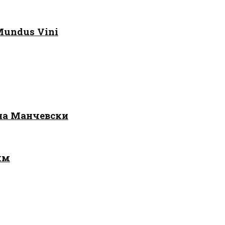
Mundus Vini
 на Манчевски
лм