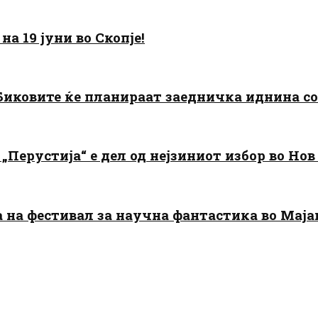
а 19 јуни во Скопје!
: Биковите ќе планираат заедничка иднина с
„Перустија“ е дел од нејзиниот избор во Нов
да на фестивал за научна фантастика во Мај