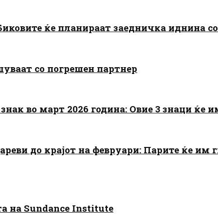
: Биковите ќе планираат заедничка иднина с
шуваат со погрешен партнер
знак во март 2026 година: Овие 3 знаци ќе им
цареви до крајот на февруари: Парите ќе им
 на Sundance Institute