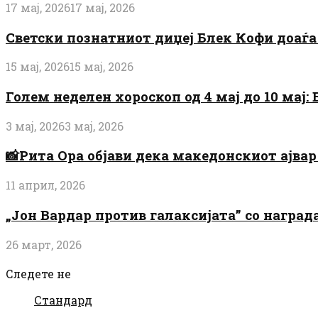
17 мај, 2026
17 мај, 2026
Светски познатниот диџеј Блек Кофи доаѓа н
15 мај, 2026
15 мај, 2026
Голем неделен хороскоп од 4 мај до 10 мај
3 мај, 2026
3 мај, 2026
📸Рита Ора објави дека македонскиот ајвар 
11 април, 2026
„Јон Вардар против галаксијата” со награ
26 март, 2026
Следете не
Стандард