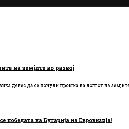
те на земјите во развој
ика денес да се понуди прошка на долгот на земјите
есе победата на Бугарија на Евровизија!