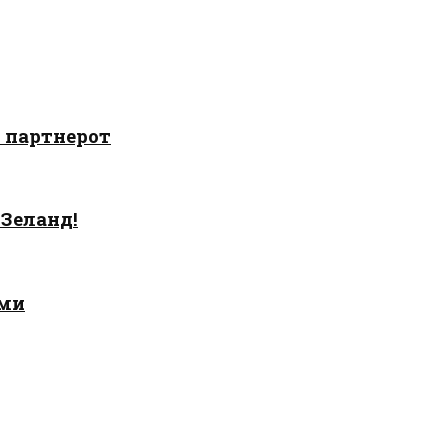
о партнерот
 Зеланд!
ами