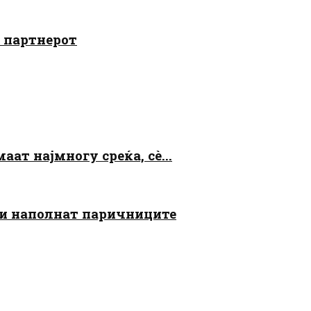
о партнерот
аат најмногу среќа, сè...
 ги наполнат паричниците