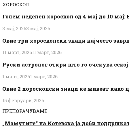
ХОРОСКОП
Голем неделен хороскоп од 4 мај до 10 мај
3 мај, 2026
3 мај, 2026
Овие три хороскопски знаци најчесто завр
11 март, 2026
11 март, 2026
Руски астролог откри што го очекува секој 
1 март, 2026
1 март, 2026
Овие 2 хороскопски знаци ќе живеат како 
15 февруари, 2026
ПРЕПОРАЧУВАМЕ
„Мамутите“ на Котевска ја доби поддршката