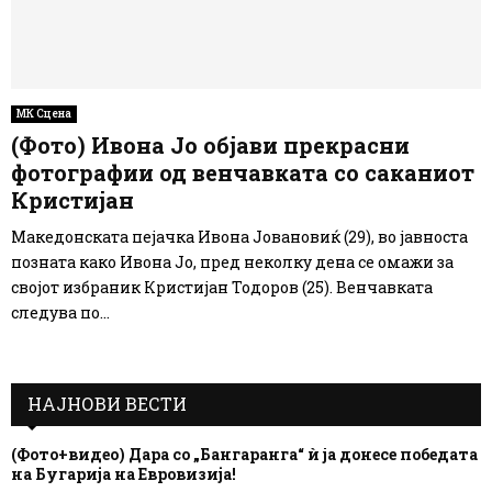
МК Сцена
(Фото) Ивона Јо објави прекрасни
фотографии од венчавката со саканиот
Кристијан
Македонската пејачка Ивона Јовановиќ (29), во јавноста
позната како Ивона Јо, пред неколку дена се омажи за
својот избраник Кристијан Тодоров (25). Венчавката
следува по...
НАЈНОВИ ВЕСТИ
(Фото+видео) Дара со „Бангаранга“ ѝ ја донесе победата
на Бугарија на Евровизија!