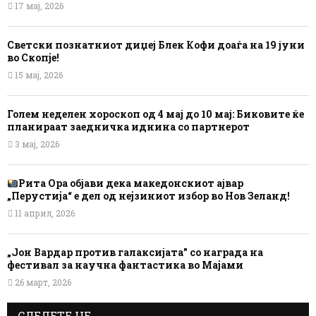
17 мај, 2026
Светски познатниот диџеј Блек Кофи доаѓа на 19 јуни
во Скопје!
15 мај, 2026
Голем неделен хороскоп од 4 мај до 10 мај: Биковите ќе
планираат заедничка иднина со партнерот
3 мај, 2026
Рита Ора објави дека македонскиот ајвар
„Перустија“ е дел од нејзиниот избор во Нов Зеланд!
11 април, 2026
„Јон Вардар против галаксијата” со награда на
фестивал за научна фантастика во Мајами
26 март, 2026
СЛЕДЕТЕ НЕ