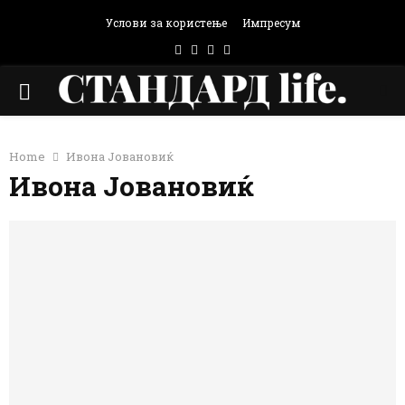
Услови за користење
Импресум
Facebook
Instagram
Email
Rss
PRIMARY
MENU
Home
Ивона Јовановиќ
Ивона Јовановиќ