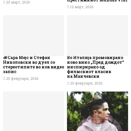
25 март, 2026
12 март, 2026
Сара Мејс и Стефан
Во Италија промовирано
Николовски во дуел со
ново вино „Пред дождот“
стереотипите во нов видео
инспирирано од
запис
филмскиот класик
на Манчевски
25 февруари, 2026
20 февруари, 2026