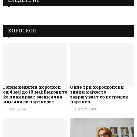
ХОРОСКОП
Голем неделен хороскоп
Овие три хороскопски
од 4 мај до 10 мај: Биковите
знаци најчесто
ќе планираат заедничка
завршуваат со погрешен
иднина со партнерот
партнер
3 мај, 2026
11 март, 2026